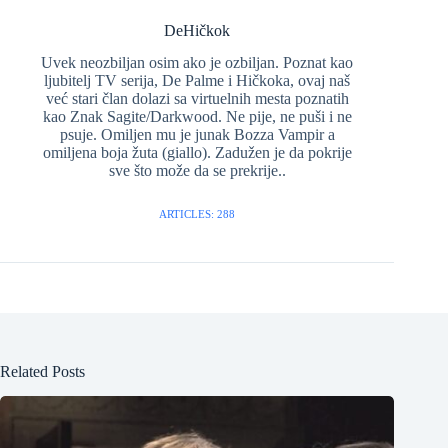
DeHičkok
Uvek neozbiljan osim ako je ozbiljan. Poznat kao
ljubitelj TV serija, De Palme i Hičkoka, ovaj naš
već stari član dolazi sa virtuelnih mesta poznatih
kao Znak Sagite/Darkwood. Ne pije, ne puši i ne
psuje. Omiljen mu je junak Bozza Vampir a
omiljena boja žuta (giallo). Zadužen je da pokrije
sve što može da se prekrije..
ARTICLES: 288
Related Posts