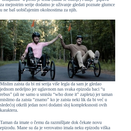
za mejnstrim serije dodatno je uživanje gledati poznate glumce
u ne baš uobičajenim okolnostima za njih.
Mislim zaista da bi mi serija više legla da sam je gledao
jednom nedeljno jer uglavnom nas svaka epizoda baci “u
rebus” (ali ne samo u smislu “who done it” zapleta) jer taman
mislimo da zaista “znamo” ko je zaista neki lik da bi već u
sledećoj otkrili jedan novi dodatni sloj kompleksnosti ovih
karaktera.
Taman da imate o čemu da razmišljate dok čekate novu
epizodu. Mane su da je verovatno imala neku epizodu viška