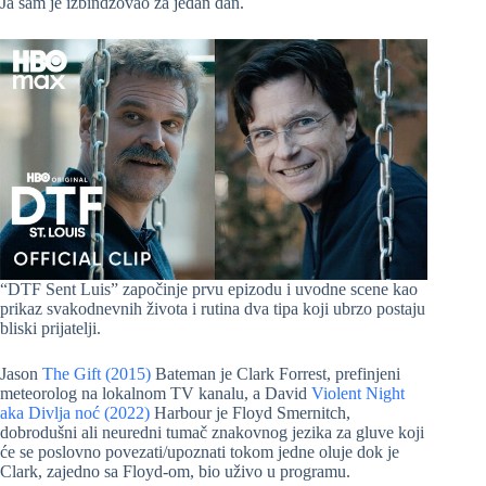
Ja sam je izbindžovao za jedan dan.
“DTF Sent Luis” započinje prvu epizodu i uvodne scene kao
prikaz svakodnevnih života i rutina dva tipa koji ubrzo postaju
bliski prijatelji.
Jason
The Gift (2015)
Bateman je Clark Forrest, prefinjeni
meteorolog na lokalnom TV kanalu, a David
Violent Night
aka Divlja noć (2022)
Harbour je Floyd Smernitch,
dobrodušni ali neuredni tumač znakovnog jezika za gluve koji
će se poslovno povezati/upoznati tokom jedne oluje dok je
Clark, zajedno sa Floyd-om, bio uživo u programu.