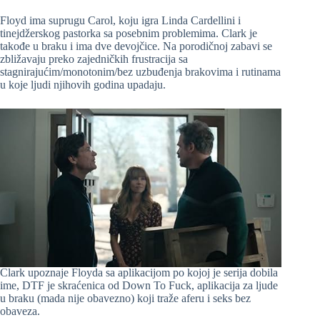
Floyd ima suprugu Carol, koju igra Linda Cardellini i
tinejdžerskog pastorka sa posebnim problemima. Clark je
takođe u braku i ima dve devojčice. Na porodičnoj zabavi se
zbližavaju preko zajedničkih frustracija sa
stagnirajućim/monotonim/bez uzbuđenja brakovima i rutinama
u koje ljudi njihovih godina upadaju.
Clark upoznaje Floyda sa aplikacijom po kojoj je serija dobila
ime, DTF je skraćenica od Down To Fuck, aplikacija za ljude
u braku (mada nije obavezno) koji traže aferu i seks bez
obaveza.