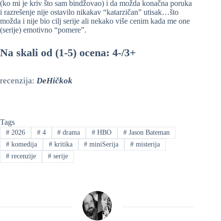
(ko mi je kriv što sam bindžovao) i da možda konačna poruka
i razrešenje nije ostavilo nikakav “katarzičan” utisak…što
možda i nije bio cilj serije ali nekako više cenim kada me one
(serije) emotivno “pomere”.
Na skali od (1-5) ocena: 4-/3+
recenzija:
DeHičkok
Tags
#
2026
#
4
#
drama
#
HBO
#
Jason Bateman
#
komedija
#
kritika
#
miniSerija
#
misterija
#
recenzije
#
serije