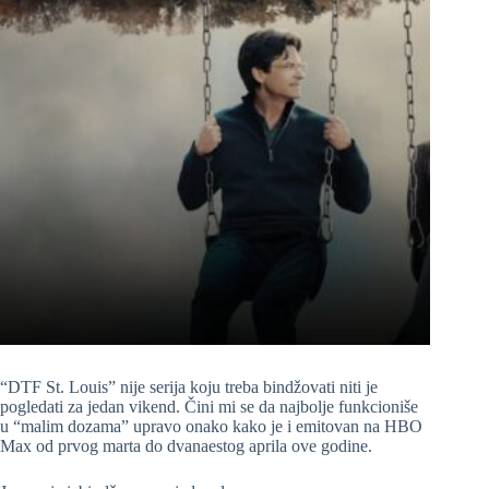
“DTF St. Louis” nije serija koju treba bindžovati niti je
pogledati za jedan vikend. Čini mi se da najbolje funkcioniše
u “malim dozama” upravo onako kako je i emitovan na HBO
Max od prvog marta do dvanaestog aprila ove godine.