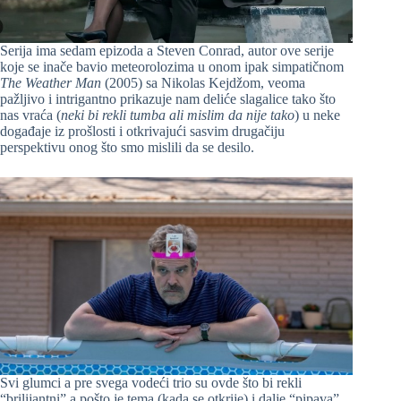
Serija ima sedam epizoda a Steven Conrad, autor ove serije
koje se inače bavio meteorolozima u onom ipak simpatičnom
The Weather Man
(2005) sa Nikolas Kejdžom, veoma
pažljivo i intrigantno prikazuje nam deliće slagalice tako što
nas vraća (
neki bi rekli tumba ali mislim da nije tako
) u neke
događaje iz prošlosti i otkrivajući sasvim drugačiju
perspektivu onog što smo mislili da se desilo.
Svi glumci a pre svega vodeći trio su ovde što bi rekli
“brilijantni” a pošto je tema (kada se otkrije) i dalje “pipava”