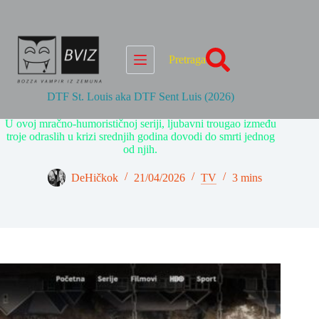
Skip
to
content
Pretraga
DTF St. Louis aka DTF Sent Luis (2026)
U ovoj mračno-humorističnoj seriji, ljubavni trougao između
troje odraslih u krizi srednjih godina dovodi do smrti jednog
od njih.
DeHičkok
21/04/2026
TV
3 mins