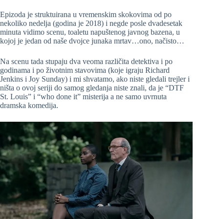
Epizoda je struktuirana u vremenskim skokovima od po
nekoliko nedelja (godina je 2018) i negde posle dvadesetak
minuta vidimo scenu, toaletu napuštenog javnog bazena, u
kojoj je jedan od naše dvojce junaka mrtav…ono, načisto…
Na scenu tada stupaju dva veoma različita detektiva i po
godinama i po životnim stavovima (koje igraju Richard
Jenkins i Joy Sunday) i mi shvatamo, ako niste gledali trejler i
ništa o ovoj seriji do samog gledanja niste znali, da je “DTF
St. Louis” i “who done it” misterija a ne samo uvrnuta
dramska komedija.