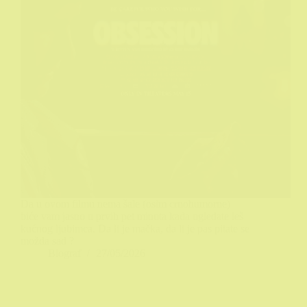
Da u ovom filmu nema šale (osim crnohumorne)
biće vam jasno u prvih pet minuta kada ugledate leš
kućnog ljubimca. Da li je mačka, da li je pas pitate se
možda sad ?
Biograf
27/05/2026