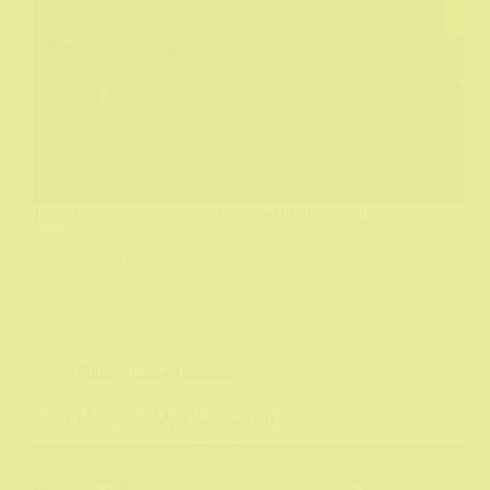
Jared Leto je ovde super... i ima nekoliko uspelih
fora.
Biograf
29/06/2026
Film
,
Filmske recenzije
Scary Movie aka Mrak film (2026)