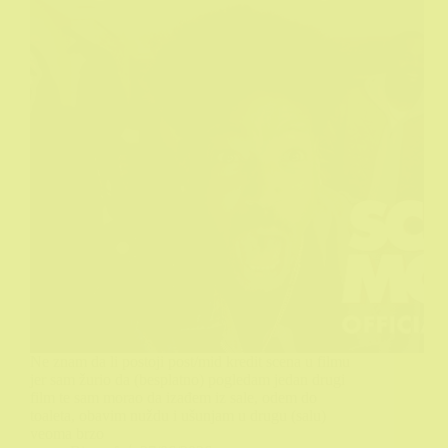
Ne znam da li postoji post/mid kredit scena u filmu
jer sam žurio da (besplatno) pogledam jedan drugi
film te sam morao da izađem iz sale, odem do
toaleta, obavim nuždu i ušunjam u drugu (salu)
veoma brzo