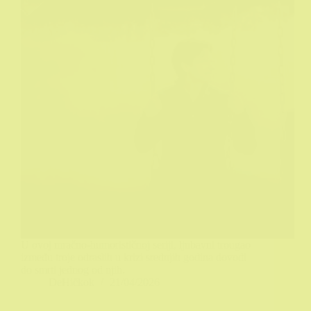
U ovoj mračno-humorističnoj seriji, ljubavni trougao
između troje odraslih u krizi srednjih godina dovodi
do smrti jednog od njih.
DeHičkok
21/04/2026