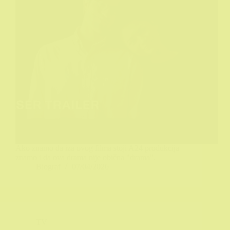
Ako znamo da iza ovog filma stoji A24 produkcija
znamo i da ova drama nije obična "drama".
Biograf
07/04/2026
TV