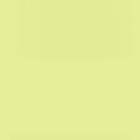
Kada će već jednom naučiti da ne treba dirati
Stathama...
Biograf
23/05/2026
Film
,
Filmske recenzije
How to Make a Killing aka Nasledstvo s
predoumišljajem (2026)