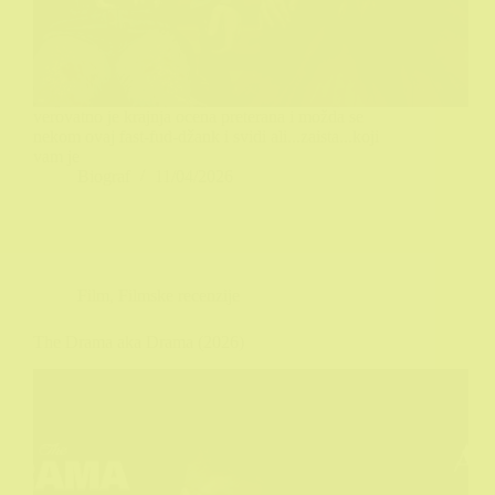
verovatno je krajnja ocena preterana i možda se
nekom ovaj fast-fud-džank i svidi ali...zaista...koji
vam je
Biograf
11/04/2026
Film
,
Filmske recenzije
The Drama aka Drama (2026)