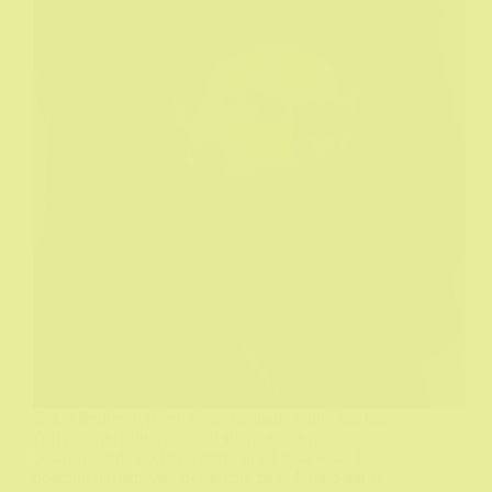
Beket Redfelou (Glen Pauel) pripada radničkoj klasi
i pri rođenju odbačen je od strane svoje neobično
bogate porodice. On ne preza ni od čega kako bi
povratio nasledstvo - bez obzira na to koliko mu se