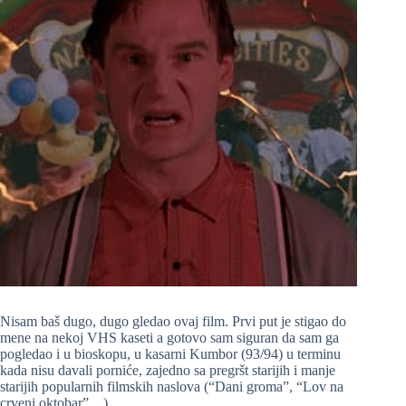
Nisam baš dugo, dugo gledao ovaj film. Prvi put je stigao do
mene na nekoj VHS kaseti a gotovo sam siguran da sam ga
pogledao i u bioskopu, u kasarni Kumbor (93/94) u terminu
kada nisu davali porniće, zajedno sa pregršt starijih i manje
starijih popularnih filmskih naslova (“Dani groma”, “Lov na
crveni oktobar”…)