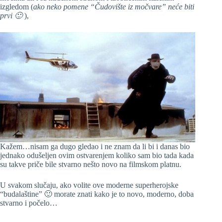
izgledom (
ako neko pomene “Čudovište iz močvare” neće biti
prvi 🙂
),
Kažem…nisam ga dugo gledao i ne znam da li bi i danas bio
jednako odušeljen ovim ostvarenjem koliko sam bio tada kada
su takve priče bile stvarno nešto novo na filmskom platnu.
U svakom slučaju, ako volite ove moderne superherojske
“budalaštine” 🙂 morate znati kako je to novo, moderno, doba
stvarno i počelo…