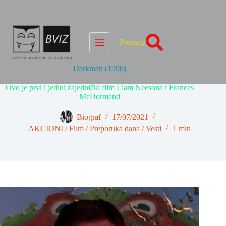
Skip
to
content
Pretraga
Darkman (1990)
Ovo je prvi i jedini zajednički film Liam Neesona i Frances
McDormand
Biograf
17/07/2021
AKCIONI
/
Film
/
Preporuka dana
/
Vesti
1 min