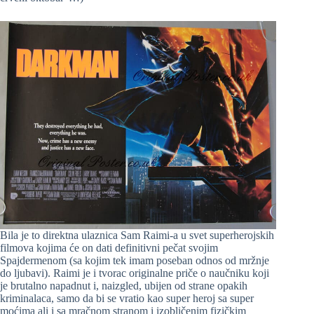
Bila je to direktna ulaznica Sam Raimi-a u svet superherojskih
filmova kojima će on dati definitivni pečat svojim
Spajdermenom (sa kojim tek imam poseban odnos od mržnje
do ljubavi). Raimi je i tvorac originalne priče o naučniku koji
je brutalno napadnut i, naizgled, ubijen od strane opakih
kriminalaca, samo da bi se vratio kao super heroj sa super
moćima ali i sa mračnom stranom i izobličenim fizičkim