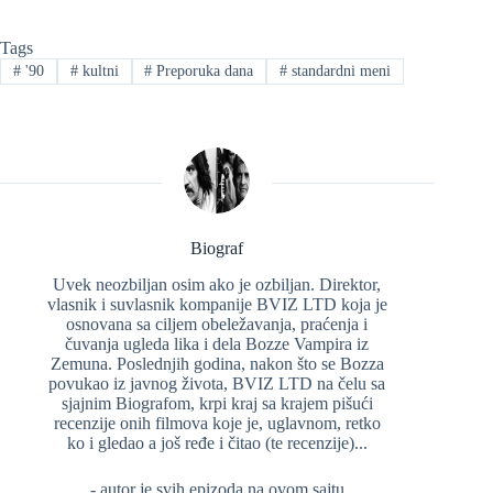
Tags
#
'90
#
kultni
#
Preporuka dana
#
standardni meni
Biograf
Uvek neozbiljan osim ako je ozbiljan. Direktor,
vlasnik i suvlasnik kompanije BVIZ LTD koja je
osnovana sa ciljem obeležavanja, praćenja i
čuvanja ugleda lika i dela Bozze Vampira iz
Zemuna. Poslednjih godina, nakon što se Bozza
povukao iz javnog života, BVIZ LTD na čelu sa
sjajnim Biografom, krpi kraj sa krajem pišući
recenzije onih filmova koje je, uglavnom, retko
ko i gledao a još ređe i čitao (te recenzije)...
- autor je svih epizoda na ovom sajtu