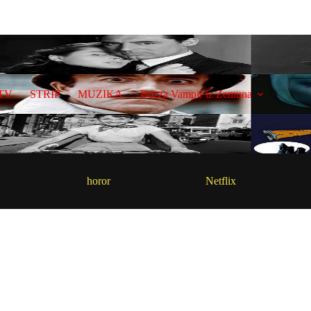
TV
STRIP
MUZIKA
Bozza Vampir iz Zemuna
horor
Netflix