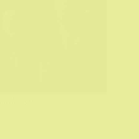
e ovo stvarno long way...down
Biograf
15/04/2021