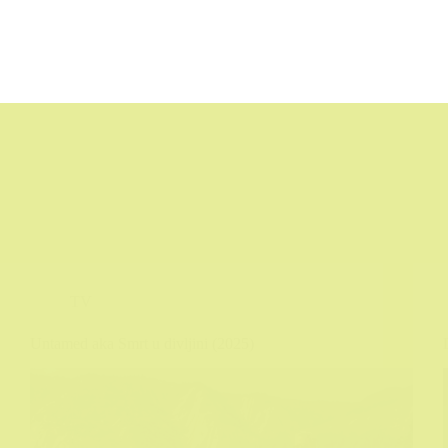
TV
Untamed aka Smrt u divljini (2025)