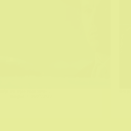
Bolje biti pijan nego zdrav...
Bio j
Biograf
06/07/2022