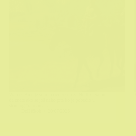
Warner Bros je snimio ovu seriju za Netflix. Samo
da znate ako se još neko pita ko je pobedio u
striming "ratovima".
DeHičkok
20/07/2025