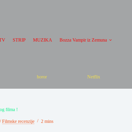
TV
STRIP
MUZIKA
Bozza Vampir iz Zemuna
horor
Netflix
og filma !
/
Filmske recenzije
2 mins