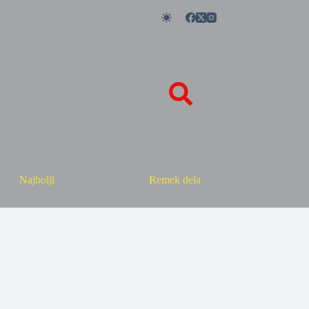
Najbolji
Remek dela