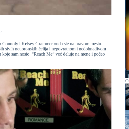
e
n Connoly i Kelsey Grammer onda ste na pravom mestu.
ih sivih neuoronskih ćelija i nepovratnom i nedohnadivom
lu koje sam nosio, “Reach Me” već deluje na mene i počeo
Oč