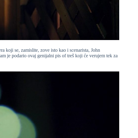
koji se, zamislite, zove isto kao i scenarista, John
am je podario ovaj genijalni pis of treš koji će verujem tek za