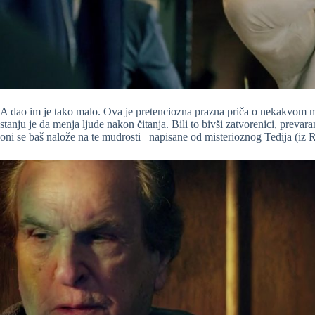
A dao im je tako malo. Ova je pretenciozna prazna priča o nekakvom mo
stanju je da menja ljude nakon čitanja. Bili to bivši zatvorenici, prevar
oni se baš nalože na te mudrosti napisane od misterioznog Tedija (iz