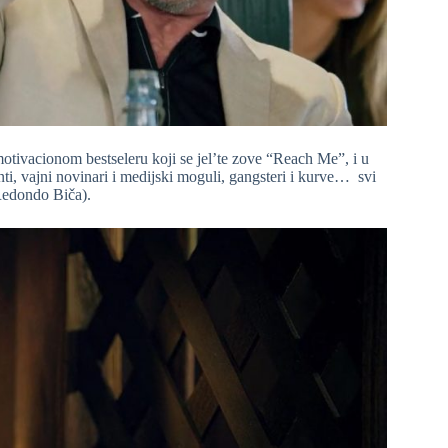
tivacionom bestseleru koji se jel’te zove “Reach Me”, i u
anti, vajni novinari i medijski moguli, gangsteri i kurve… svi
 Redondo Biča).