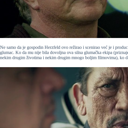
Ne samo da je gospodin Herzfeld ovo režirao i scenirao već je i producir
glumac. Ko da mu nije bila dovoljna ova silna glumačka ekipa (priznaj
nekim drugim životima i nekim drugim mnogo boljim filmovima), ko d