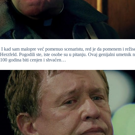
I kad sam malopre već pomenuo scenaristu, red je da pomenem i režisera 
Herzfeld. Pogodili ste, iste osobe su u pitanju. Ovaj genijalni umetnik n
100 godina biti cenjen i shvaćen…