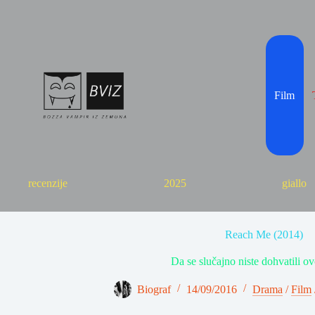
Skip
to
content
Film
recenzije
2025
giallo
Reach Me (2014)
Da se slučajno niste dohvatili ov
Biograf
14/09/2016
Drama
/
Film