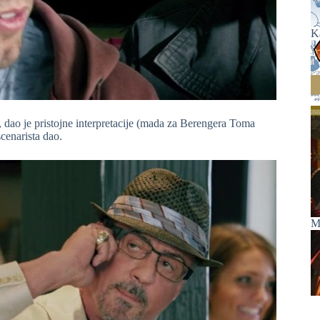
K
 dao je pristojne interpretacije (mada za Berengera Toma
cenarista dao.
M