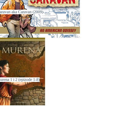
aravan aka Caravan (2009)
urena 1 i 2 (epizode 1-8)