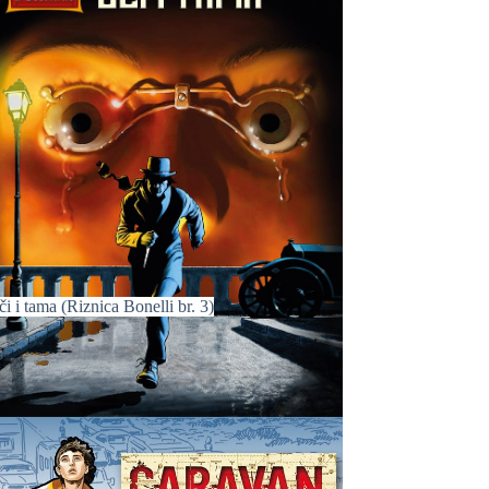
i i tama (Riznica Bonelli br. 3)