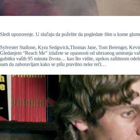
Sledi upozorenje. U slučaju da poželite da pogledate film u kome glum
Sylvester Stallone, Kyra Sedgwick,Thomas Jane, Tom Berenger, Kevi
Gledanjem “Reach Me” izlažete se opasnosti od ubrzanog umiranja vaš
gubitku vaših 95 minuta života… kao što vidite, uprkos zaštitnom ode
sam da zaboravljam kako se pišu pravilno neke reči…