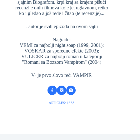
sjajnim Biografom, krpi kraj sa krajem pišući
recenzije onih filmova koje je, uglavnom, retko
ko i gledao a još ređe i čitao (te recenzije)...
- autor je svih epizoda na ovom sajtu
Nagrade:
VEMI za najbolji night soap (1999, 2001);
VOSKAR za sporedne efekte (2003);
VULICER za najbolji roman u kategoriji
"Romani sa Bozzom Vampirom" (2004)
V- je prvo slovo reči VAMPIR
ARTICLES: 1338