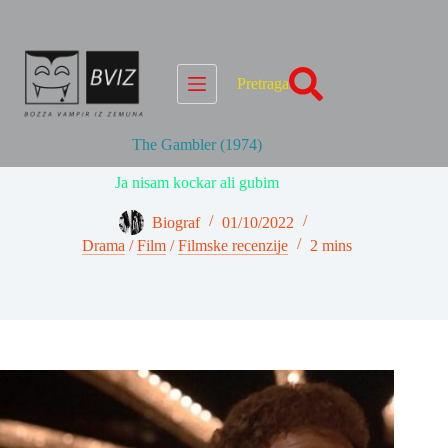
Skip
to
content
Pretraga
The Gambler (1974)
Ja nisam kockar ali gubim
Biograf
01/10/2022
Drama
/
Film
/
Filmske recenzije
2 mins