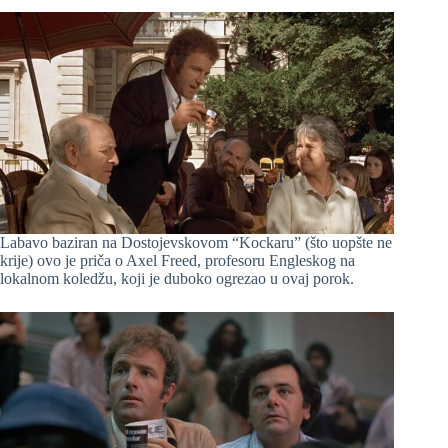
Labavo baziran na Dostojevskovom “Kockaru” (što uopšte ne
krije) ovo je priča o Axel Freed, profesoru Engleskog na
lokalnom koledžu, koji je duboko ogrezao u ovaj porok.