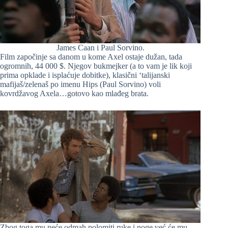
James Caan i Paul Sorvino.
Film započinje sa danom u kome Axel ostaje dužan, tada
ogromnih, 44 000 $. Njegov bukmejker (a to vam je lik koji
prima opklade i isplaćuje dobitke), klasični ‘talijanski
mafijaš/zelenaš po imenu Hips (Paul Sorvino) voli
kovrdžavog Axela…gotovo kao mlađeg brata.
Zbog toga mu neće odmah polomiti ruke i noge već će mu