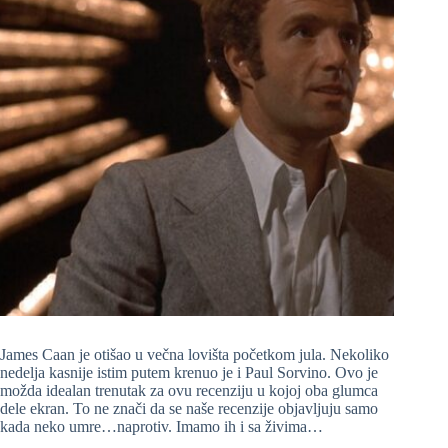
James Caan je otišao u večna lovišta početkom jula. Nekoliko
nedelja kasnije istim putem krenuo je i Paul Sorvino. Ovo je
možda idealan trenutak za ovu recenziju u kojoj oba glumca
dele ekran. To ne znači da se naše recenzije objavljuju samo
kada neko umre…naprotiv. Imamo ih i sa živima…