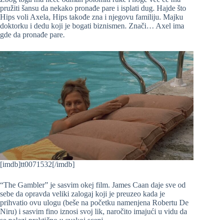
pružiti šansu da nekako pronađe pare i isplati dug. Hajde što
Hips voli Axela, Hips takođe zna i njegovu familiju. Majku
doktorku i dedu koji je bogati biznismen. Znači… Axel ima
gde da pronađe pare.
[imdb]tt0071532[/imdb]
“The Gambler” je sasvim okej film. James Caan daje sve od
sebe da opravda veliki zalogaj koji je preuzeo kada je
prihvatio ovu ulogu (beše na početku namenjena Robertu De
Niru) i sasvim fino iznosi svoj lik, naročito imajući u vidu da