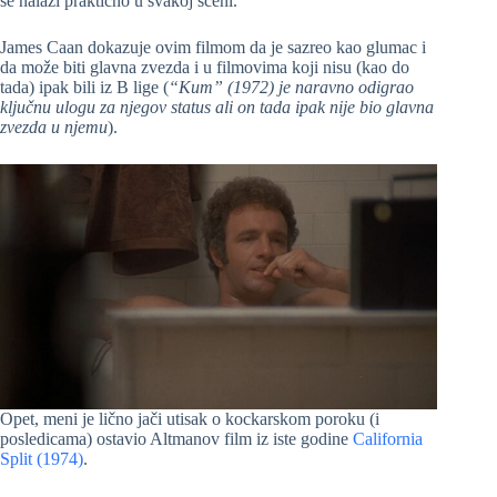
se nalazi praktično u svakoj sceni.
James Caan dokazuje ovim filmom da je sazreo kao glumac i
da može biti glavna zvezda i u filmovima koji nisu (kao do
tada) ipak bili iz B lige (
“Kum” (1972) je naravno odigrao
ključnu ulogu za njegov status ali on tada ipak nije bio glavna
zvezda u njemu
).
Opet, meni je lično jači utisak o kockarskom poroku (i
posledicama) ostavio Altmanov film iz iste godine
California
Split (1974)
.