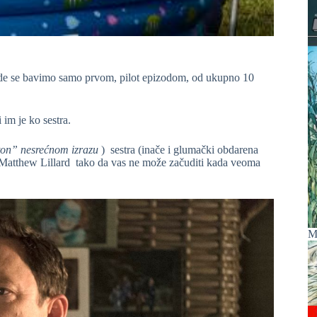
vde se bavimo samo prvom, pilot epizodom, od ukupno 10
 im je ko sestra.
ton” nesrećnom izrazu
) sestra (inače i glumački obdarena
 Matthew Lillard tako da vas ne može začuditi kada veoma
M