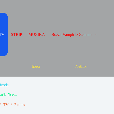
TV
STRIP
MUZIKA
Bozza Vampir iz Zemuna
horor
Netflix
pizoda
ačkašice...
TV
2 mins