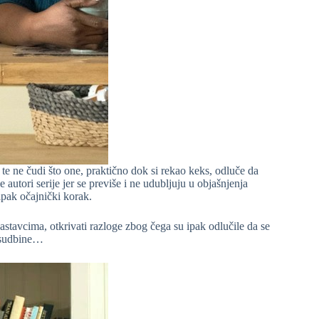
te ne čudi što one, praktično dok si rekao keks, odluče da
autori serije jer se previše i ne udubljuju u objašnjenja
ipak očajnički korak.
astavcima, otkrivati razloge zbog čega su ipak odlučile da se
e sudbine…