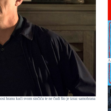
A
si hranu kući svom sinčiću te ne čudi što je izraz samohrana