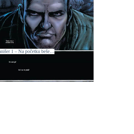
anišer 1 – Na početku beše…