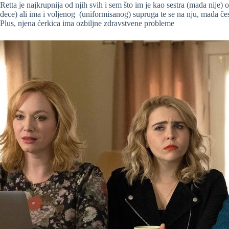
Retta je najkrupnija od njih svih i sem što im je kao sestra (mada nije) 
dece) ali ima i voljenog (uniformisanog) supruga te se na nju, mada če
Plus, njena ćerkica ima ozbiljne zdravstvene probleme