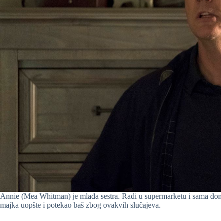
Annie (Mea Whitman) je mlađa sestra. Radi u supermarketu i sama dono
majka uopšte i potekao baš zbog ovakvih slučajeva.