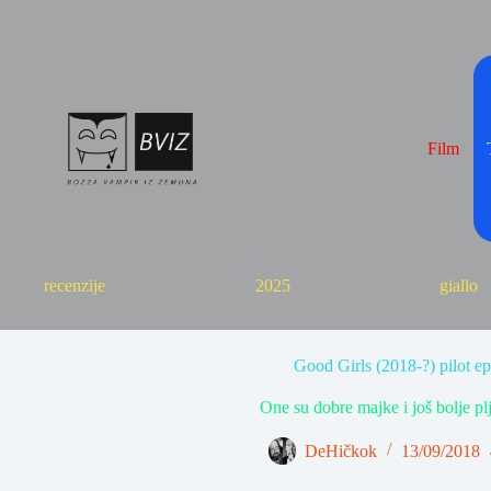
Skip
to
content
Film
recenzije
2025
giallo
Good Girls (2018-?) pilot e
One su dobre majke i još bolje plj
DeHičkok
13/09/2018