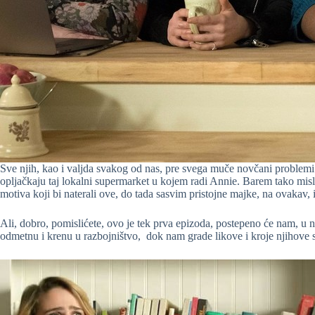
Sve njih, kao i valjda svakog od nas, pre svega muče novčani problemi 
opljačkaju taj lokalni supermarket u kojem radi Annie. Barem tako misle 
motiva koji bi naterali ove, do tada sasvim pristojne majke, na ovakav, 
Ali, dobro, pomislićete, ovo je tek prva epizoda, postepeno će nam, u n
odmetnu i krenu u razbojništvo, dok nam grade likove i kroje njihov