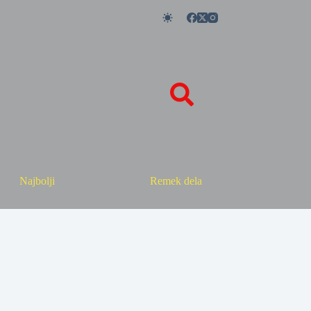
Najbolji
Remek dela