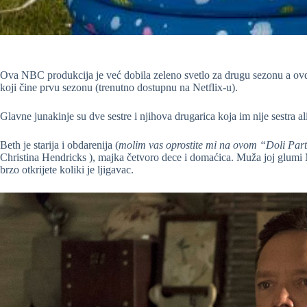
Ova NBC produkcija je već dobila zeleno svetlo za drugu sezonu a o
koji čine prvu sezonu (trenutno dostupnu na Netflix-u).
Glavne junakinje su dve sestre i njihova drugarica koja im nije sestra ali
Beth je starija i obdarenija (
molim vas oprostite mi na ovom “Doli Par
Christina Hendricks ), majka četvoro dece i domaćica. Muža joj glumi
brzo otkrijete koliki je ljigavac.