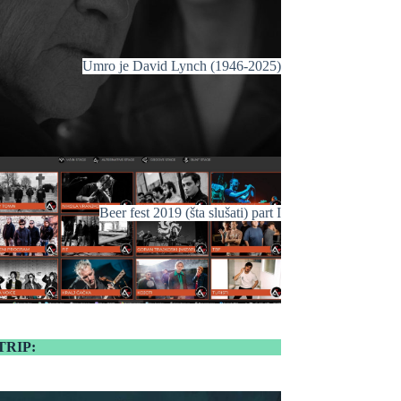
Umro je David Lynch (1946-2025)
Beer fest 2019 (šta slušati) part I
TRIP: