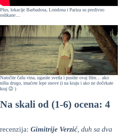
Plus, lokacije Barbadosa, Londona i Pariza su predivno
oslikane…
Natočite čašu vina, ugasite svetla i pustite ovaj film… ako
ništa drugo, imaćete lepe snove (i na kraju i ako ne dočekate
kraj 😉 )
Na skali od (1-6) ocena: 4
recenzija:
Gimitrije Verzić
,
duh sa dva