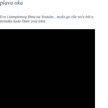
plava oka
Evo i kompletnog filma na Youtube…moža ga više neće biti u
trenutku kada čitate ovaj tekst