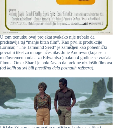
U tom trenutku ovaj projekat svakako nije trebalo da
predstavlja taj “manje bitan film”. Kao prvi iz produkcije
Lorimar, “The Tamarind Seed” je zamišljen kao pobednički
povratni tiket za mnoge učesnike. Julie Andrews (koja se u
međuvremenu udala za Edwardsa ) nakon 4 godine se vraćala
filmu a Omar Sharif je pokušavao da prekine niz loših filmova
(
od kojih su svi bili prestižna dela poznatih režisera
).
I Blake Edwards je pronašao utočište u Lorimar-u. Neki