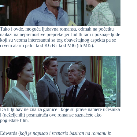
Tako i ovde, moguća ljubavna romansa, odmah na početku
nailazi na nepremostive prepreke jer Judith radi i poznaje ljude
koji su veoma interesantni sa tog obaveštajnog aspekta pa se
crveni alarm pali i kod KGB i kod MI6 (ili MI5).
Da li ljubav ne zna za granice i koje su prave namere učesnika
i (neželjenih) posmatrača ove romanse saznaćete ako
pogledate film.
Edwards (
koji je napisao i scenario baziran na romanu iz