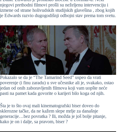
njegovi prethodni filmovi prošli su neželjenu intervenciju i
izmene od strane holivudskih studijskih glavešina , zbog kojih
je Edwards razvio dugogodišnji odbojni stav prema tom svetu.
Pokazalo se da je “The Tamarind Seed” uspeo da vrati
poverenje (i finu zaradu) u sve učesnike ali je, svakako, ostao
jedan od onih zaboravljenih filmova koji vam uopšte neće
pasti na pamet kada govorite o karijeri bilo koga od njih.
Šta je to što ovaj mali kinematografski biser doveo do
sklerozne tačke, da ne kažem slepe mrlje za današnje
generacije…bez povratka ? Ili, možda je još bolje pitanje,
kako je on i dalje, sa pravom, biser ?