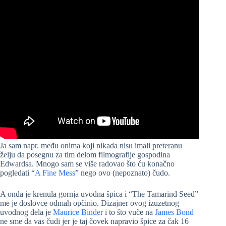
Ja sam napr. među onima koji nikada nisu imali preteranu
želju da posegnu za tim delom filmografije gospodina
Edwardsa. Mnogo sam se više radovao što ću konačno
pogledati “
A Fine Mess
” nego ovo (nepoznato) čudo.
A onda je krenula gornja uvodna špica i “The Tamarind Seed”
me je doslovce odmah opčinio. Dizajner ovog izuzetnog
uvodnog dela je
Maurice Binder
i to što vuče na
James Bond
ne sme da vas čudi jer je taj čovek napravio špice za čak 16