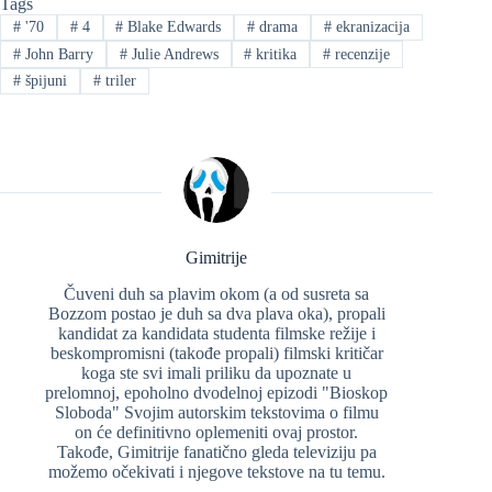
Tags
#
'70
#
4
#
Blake Edwards
#
drama
#
ekranizacija
#
John Barry
#
Julie Andrews
#
kritika
#
recenzije
#
špijuni
#
triler
Gimitrije
Čuveni duh sa plavim okom (a od susreta sa
Bozzom postao je duh sa dva plava oka), propali
kandidat za kandidata studenta filmske režije i
beskompromisni (takođe propali) filmski kritičar
koga ste svi imali priliku da upoznate u
prelomnoj, epoholno dvodelnoj epizodi "Bioskop
Sloboda" Svojim autorskim tekstovima o filmu
on će definitivno oplemeniti ovaj prostor.
Takođe, Gimitrije fanatično gleda televiziju pa
možemo očekivati i njegove tekstove na tu temu.