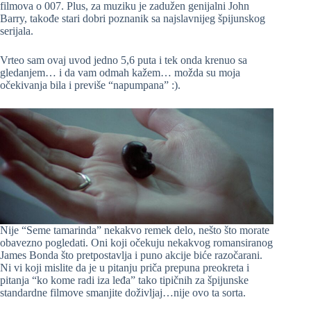
filmova o 007. Plus, za muziku je zadužen genijalni John
Barry, takođe stari dobri poznanik sa najslavnijeg špijunskog
serijala.
Vrteo sam ovaj uvod jedno 5,6 puta i tek onda krenuo sa
gledanjem… i da vam odmah kažem… možda su moja
očekivanja bila i previše “napumpana” :).
Nije “Seme tamarinda” nekakvo remek delo, nešto što morate
obavezno pogledati. Oni koji očekuju nekakvog romansiranog
James Bonda što pretpostavlja i puno akcije biće razočarani.
Ni vi koji mislite da je u pitanju priča prepuna preokreta i
pitanja “ko kome radi iza leđa” tako tipičnih za špijunske
standardne filmove smanjite doživljaj…nije ovo ta sorta.