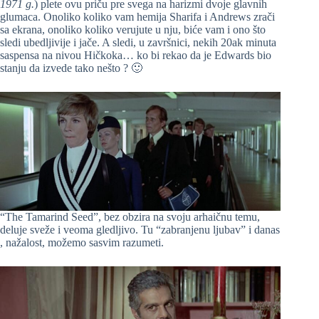
1971 g.
) plete ovu priču pre svega na harizmi dvoje glavnih
glumaca. Onoliko koliko vam hemija Sharifa i Andrews zrači
sa ekrana, onoliko koliko verujute u nju, biće vam i ono što
sledi ubedljivije i jače. A sledi, u završnici, nekih 20ak minuta
saspensa na nivou Hičkoka… ko bi rekao da je Edwards bio
stanju da izvede tako nešto ? 🙂
“The Tamarind Seed”, bez obzira na svoju arhaičnu temu,
deluje sveže i veoma gledljivo. Tu “zabranjenu ljubav” i danas
, nažalost, možemo sasvim razumeti.