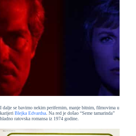
I dalje se bavimo nekim perifernim, manje bitnim, filmovima u
karijeri
Blejka Edvardsa
. Na red je došao “Seme tamarinda”
hladno ratovska romansa iz 1974 godine.