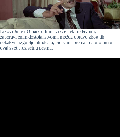
Likovi Julie i Omara u filmu zrače nekim davnim,
zaboravljenim dostojanstvom i možda upravo zbog tih
nekakvih izgubljenih ideala, bio sam spreman da uronim u
ovaj svet…uz setnu pesmu.