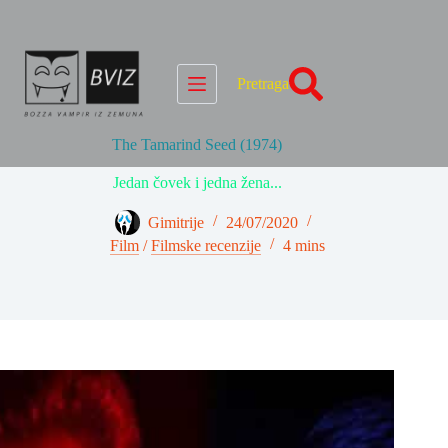
Skip
to
content
Pretraga
The Tamarind Seed (1974)
Jedan čovek i jedna žena...
Gimitrije
24/07/2020
Film
/
Filmske recenzije
4 mins