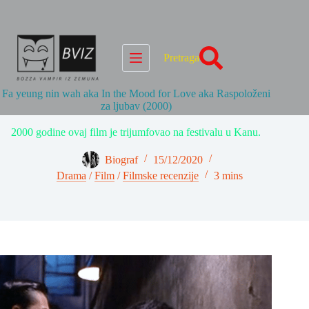
Skip
to
content
Pretraga
Fa yeung nin wah aka In the Mood for Love aka Raspoloženi
za ljubav (2000)
2000 godine ovaj film je trijumfovao na festivalu u Kanu.
Biograf
15/12/2020
Drama
/
Film
/
Filmske recenzije
3 mins