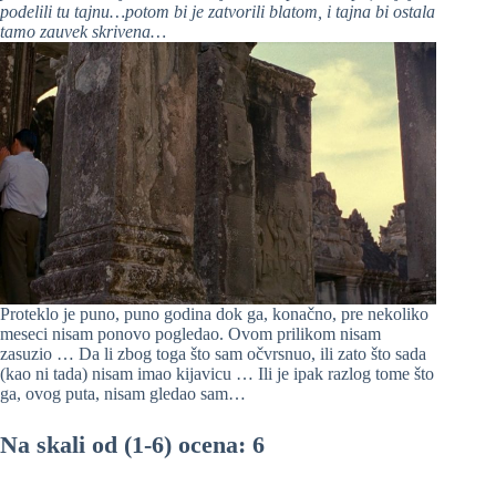
podelili tu tajnu…potom bi je zatvorili blatom, i tajna bi ostala
tamo zauvek skrivena…
Proteklo je puno, puno godina dok ga, konačno, pre nekoliko
meseci nisam ponovo pogledao. Ovom prilikom nisam
zasuzio … Da li zbog toga što sam očvrsnuo, ili zato što sada
(kao ni tada) nisam imao kijavicu … Ili je ipak razlog tome što
ga, ovog puta, nisam gledao sam…
Na skali od (1-6) ocena: 6