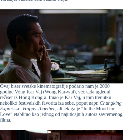
Ovaj biser svetske kinematografije podario nam je 2000
godine Vong Kar Vaj (Wong Kar-wai), već tada ugledni
režiser iz Hong Kong-a. Imao je Kar Vaj, u tom trenutku
nekoliko festivalskih favorita iza sebe, poput napr.
Chungking
Express
-a i
Happy Together
, ali tek ga je “In the Mood for
Love” etablirao kao jednog od najuticajnih autora savremenog
filma.