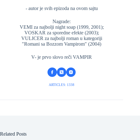
- autor je svih epizoda na ovom sajtu
Nagrade:
VEMI za najbolji night soap (1999, 2001);
VOSKAR za sporedne efekte (2003);
VULICER za najbolji roman u kategoriji
"Romani sa Bozzom Vampirom" (2004)
V- je prvo slovo reči VAMPIR
ARTICLES: 1338
Related Posts