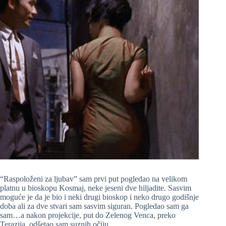
“Raspoloženi za ljubav” sam prvi put pogledao na velikom
platnu u bioskopu Kosmaj, neke jeseni dve hiljadite. Sasvim
moguće je da je bio i neki drugi bioskop i neko drugo godišnje
doba ali za dve stvari sam sasvim siguran. Pogledao sam ga
sam…a nakon projekcije, put do Zelenog Venca, preko
Terazija, odšetao sam suznih očiju.