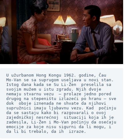
U užurbanom Hong Kongu 1962. godine, Čau  
Mo-Van se sa suprugom useljava u novi stan. 
Istog dana kada se Su Li-Žen  preselila sa 
svojim mužem u istu zgradu. Njih dvoje 
nemaju stvarnu vezu  – prolaze jedno pored 
drugog na stepeništu izlazeći po hranu – sve 
dok  oboje iznenada ne shvate da njihovi 
supružnici imaju ljubavnu vezu. Kad  počinju 
da se sastaju kako bi razgovarali o ovoj 
zajedničkoj nesrećnoj  situaciji koja ih je 
zadesila, Li-Žen i Mo-Van počinju da osećaju  
emocije za koje nisu sigurni da li mogu, i 
da li bi trebalo, da ih  izraze. 