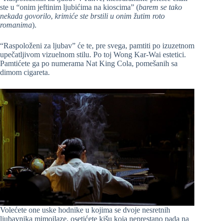
ste u “onim jeftinim ljubićima na kioscima” (
barem se tako
nekada govorilo
,
krimiće ste brstili u onim žutim roto
romanima
).
“Raspoloženi za ljubav” će te, pre svega, pamtiti po izuzetnom
upečatljivom vizuelnom stilu. Po toj Wong Kar-Wai estetici.
Pamtićete ga po numerama Nat King Cola, pomešanih sa
dimom cigareta.
Volećete one uske hodnike u kojima se dvoje nesretnih
ljubavnika mimoilaze, osetićete kišu koja neprestano pada na