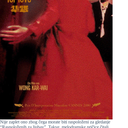
Nije zaplet ono zbog čega morate biti raspoloženi za gledanje
“Raspoloženih za ljubav”. Takve, melodramske pričice čitali