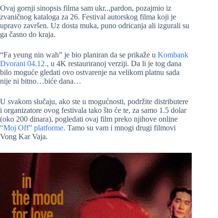
Ovaj gornji sinopsis filma sam ukr..,pardon, pozajmio iz
zvaničnog kataloga za 26. Festival autorskog filma koji je
upravo završen. Uz dosta muka, puno odricanja ali izgurali su
ga časno do kraja.
“Fa yeung nin wah” je bio planiran da se prikaže u
Kombank
Dvorani 04.12.
, u 4K restauriranoj verziji. Da li je tog dana
bilo moguće gledati ovo ostvarenje na velikom platnu sada
nije ni bitno…biće dana…
U svakom slučaju, ako ste u mogućnosti, podržite distributere
i organizatore ovog festivala tako što će te, za samo 1.5 dolar
(oko 200 dinara), pogledati ovaj film preko njihove online
“Moj Off” platforme
. Tamo su vam i mnogi drugi filmovi
Vong Kar Vaja.