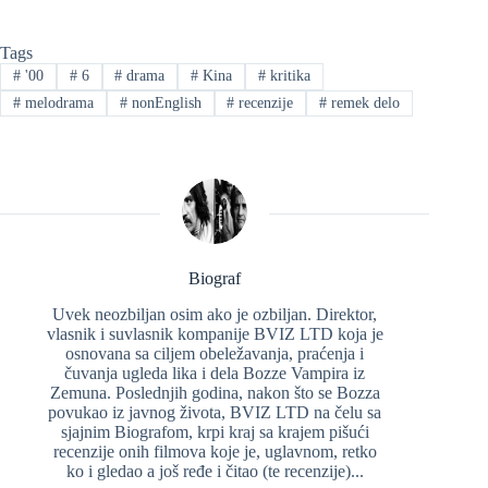
Tags
#
'00
#
6
#
drama
#
Kina
#
kritika
#
melodrama
#
nonEnglish
#
recenzije
#
remek delo
Biograf
Uvek neozbiljan osim ako je ozbiljan. Direktor,
vlasnik i suvlasnik kompanije BVIZ LTD koja je
osnovana sa ciljem obeležavanja, praćenja i
čuvanja ugleda lika i dela Bozze Vampira iz
Zemuna. Poslednjih godina, nakon što se Bozza
povukao iz javnog života, BVIZ LTD na čelu sa
sjajnim Biografom, krpi kraj sa krajem pišući
recenzije onih filmova koje je, uglavnom, retko
ko i gledao a još ređe i čitao (te recenzije)...