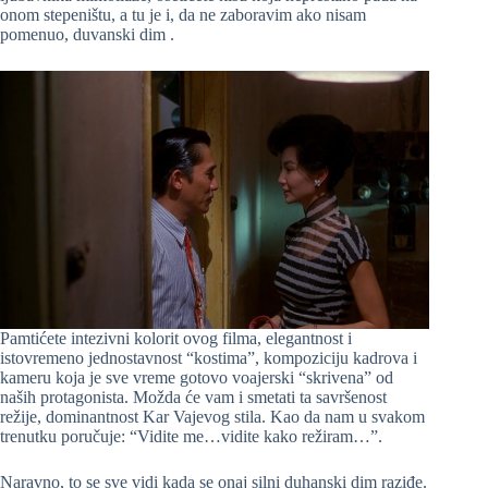
onom stepeništu, a tu je i, da ne zaboravim ako nisam
pomenuo, duvanski dim .
Pamtićete intezivni kolorit ovog filma, elegantnost i
istovremeno jednostavnost “kostima”, kompoziciju kadrova i
kameru koja je sve vreme gotovo voajerski “skrivena” od
naših protagonista. Možda će vam i smetati ta savršenost
režije, dominantnost Kar Vajevog stila. Kao da nam u svakom
trenutku poručuje: “Vidite me…vidite kako režiram…”.
Naravno, to se sve vidi kada se onaj silni duhanski dim raziđe.