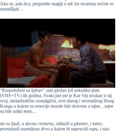
Ako se, pak-lica, prepustite magiji o tak’im stvarima nećete ni
razmišljati…
“Raspoloženi za ljubav” sam gledao još nekoliko puta
(VHS+TV) tih godina. Svaki put me je Kar Vaj uvukao u taj
svoj, melanholično nostalgični, svet starog i siromašnog Hong
Konga u kojem su emocije morale biti skrivene a tajne…tajne
su bile toliki teret…
da su ljudi, u davna vremena, odlazili u planine, i tamo,
pronalazili usamljeno drvo u kojem bi napravili rupu, i njoj