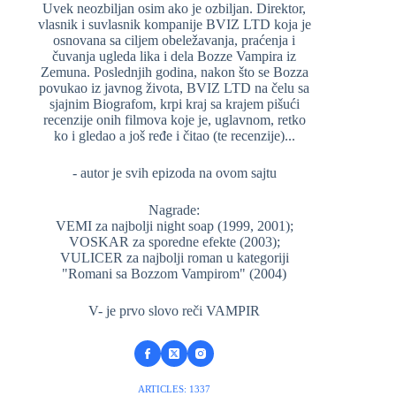
Uvek neozbiljan osim ako je ozbiljan. Direktor,
vlasnik i suvlasnik kompanije BVIZ LTD koja je
osnovana sa ciljem obeležavanja, praćenja i
čuvanja ugleda lika i dela Bozze Vampira iz
Zemuna. Poslednjih godina, nakon što se Bozza
povukao iz javnog života, BVIZ LTD na čelu sa
sjajnim Biografom, krpi kraj sa krajem pišući
recenzije onih filmova koje je, uglavnom, retko
ko i gledao a još ređe i čitao (te recenzije)...
- autor je svih epizoda na ovom sajtu
Nagrade:
VEMI za najbolji night soap (1999, 2001);
VOSKAR za sporedne efekte (2003);
VULICER za najbolji roman u kategoriji
"Romani sa Bozzom Vampirom" (2004)
V- je prvo slovo reči VAMPIR
ARTICLES: 1337