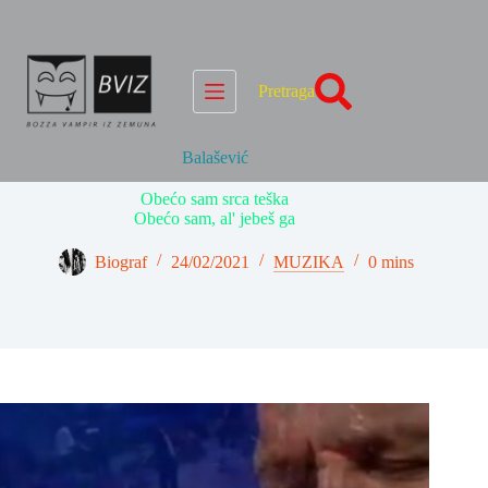
Skip
to
content
Pretraga
Balašević
Obećo sam srca teška
Obećo sam, al' jebeš ga
Biograf
24/02/2021
MUZIKA
0 mins