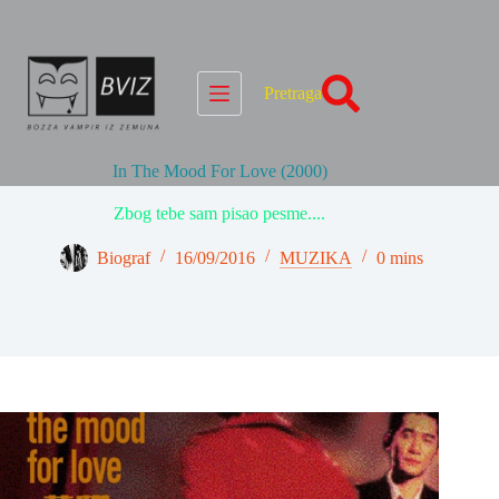
Skip
to
content
Pretraga
In The Mood For Love (2000)
Zbog tebe sam pisao pesme....
Biograf
16/09/2016
MUZIKA
0 mins