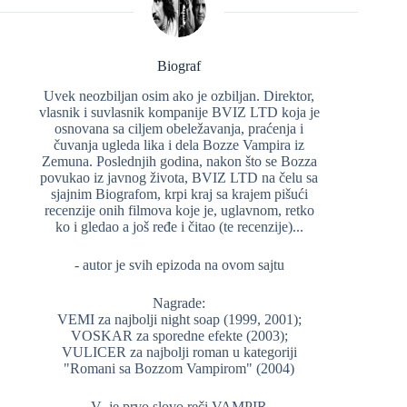
Biograf
Uvek neozbiljan osim ako je ozbiljan. Direktor,
vlasnik i suvlasnik kompanije BVIZ LTD koja je
osnovana sa ciljem obeležavanja, praćenja i
čuvanja ugleda lika i dela Bozze Vampira iz
Zemuna. Poslednjih godina, nakon što se Bozza
povukao iz javnog života, BVIZ LTD na čelu sa
sjajnim Biografom, krpi kraj sa krajem pišući
recenzije onih filmova koje je, uglavnom, retko
ko i gledao a još ređe i čitao (te recenzije)...
- autor je svih epizoda na ovom sajtu
Nagrade:
VEMI za najbolji night soap (1999, 2001);
VOSKAR za sporedne efekte (2003);
VULICER za najbolji roman u kategoriji
"Romani sa Bozzom Vampirom" (2004)
V- je prvo slovo reči VAMPIR