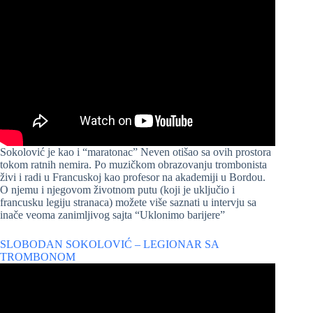
Sokolović je kao i “maratonac” Neven otišao sa ovih prostora
tokom ratnih nemira. Po muzičkom obrazovanju trombonista
živi i radi u Francuskoj kao profesor na akademiji u Bordou.
O njemu i njegovom životnom putu (koji je uključio i
francusku legiju stranaca) možete više saznati u intervju sa
inače veoma zanimljivog sajta “Uklonimo barijere”
SLOBODAN SOKOLOVIĆ – LEGIONAR SA
TROMBONOM