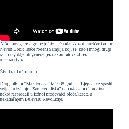
Alfa i omega ove grupe je bio već tada iskusni muzičar i autor
Neven Đokić inače rođeni Sarajlija koji se, kao i mnogi drugi
iz tih izgubljenih generacija, nakon ratova obreo u
inostranstvu.
Živi i radi u Torontu.
Drugi album “Maratonaca” iz 1988 godina “Ljepota će spasiti
svijet” u izdanju “Sarajevo diska” nabavio sam tih godina na
nekoj rasprodaji u jednoj prodavnici ploča/kaseta u
nekadašnjem Bulevaru Revolucije.