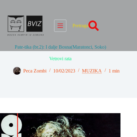
Skip
to
content
Pretraga
Pate-tika (br.2): I dalje Bosna(Maratonci, Soko)
Vetrovi rata
Peca Zombi
10/02/2023
MUZIKA
1 min