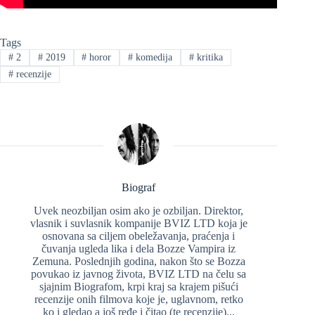
Tags
#
2
#
2019
#
horor
#
komedija
#
kritika
#
recenzije
Biograf
Uvek neozbiljan osim ako je ozbiljan. Direktor,
vlasnik i suvlasnik kompanije BVIZ LTD koja je
osnovana sa ciljem obeležavanja, praćenja i
čuvanja ugleda lika i dela Bozze Vampira iz
Zemuna. Poslednjih godina, nakon što se Bozza
povukao iz javnog života, BVIZ LTD na čelu sa
sjajnim Biografom, krpi kraj sa krajem pišući
recenzije onih filmova koje je, uglavnom, retko
ko i gledao a još ređe i čitao (te recenzije)...