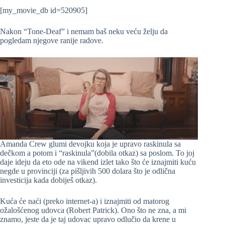
[my_movie_db id=520905]
Nakon “Tone-Deaf” i nemam baš neku veću želju da
pogledam njegove ranije radove.
Amanda Crew glumi devojku koja je upravo raskinula sa
dečkom a potom i “raskinula”(dobila otkaz) sa poslom. To joj
daje ideju da eto ode na vikend izlet tako što će iznajmiti kuću
negde u provinciji (za pišljivih 500 dolara što je odlična
investicija kada dobiješ otkaz).
Kuća će naći (preko internet-a) i iznajmiti od matorog
ožalošćenog udovca (Robert Patrick). Ono što ne zna, a mi
znamo, jeste da je taj udovac upravo odlučio da krene u