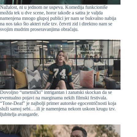
Nažalost, ni u jednom ne uspeva. Komedija funkcioniše
možda tek u dve scene, horor takođe a satira je valjda
namenjena mnogo glupoj publici jer nam se bukvalno nabija
na nos tako što akteri ruše tzv. četvrti zid i direktno nam se
svojim mudrim proseravanjima obraćaju.
Dovoljno “umetnički” intrigantan i zanatski skockan da se
eventualno pojavi na marginama nekih filmski festivala.
“Tone-Deaf” je najbolji primer autorske egocentričnosti koja
služi samoj sebi….ili je namenjena nekom uskom krugu tzv.
ljubitelja avangarde.