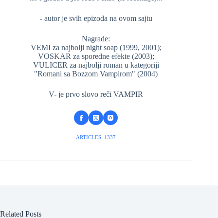
- autor je svih epizoda na ovom sajtu
Nagrade:
VEMI za najbolji night soap (1999, 2001);
VOSKAR za sporedne efekte (2003);
VULICER za najbolji roman u kategoriji
"Romani sa Bozzom Vampirom" (2004)
V- je prvo slovo reči VAMPIR
ARTICLES: 1337
Related Posts