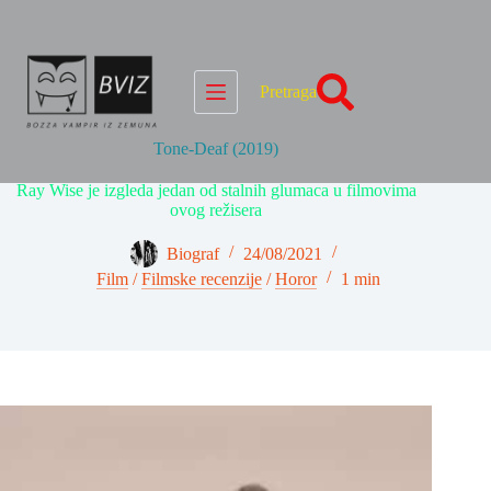
Skip
to
content
Pretraga
Tone-Deaf (2019)
Ray Wise je izgleda jedan od stalnih glumaca u filmovima
ovog režisera
Biograf
24/08/2021
Film
/
Filmske recenzije
/
Horor
1 min