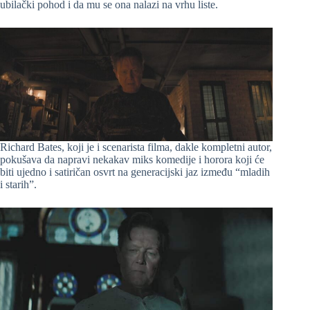
ubilački pohod i da mu se ona nalazi na vrhu liste.
Richard Bates, koji je i scenarista filma, dakle kompletni autor,
pokušava da napravi nekakav miks komedije i horora koji će
biti ujedno i satiričan osvrt na generacijski jaz između “mladih
i starih”.