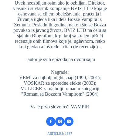
Uvek neozbiljan osim ako je ozbiljan. Direktor,
vlasnik i suvlasnik kompanije BVIZ LTD koja je
osnovana sa ciljem obeležavanja, praćenja i
čuvanja ugleda lika i dela Bozze Vampira iz
Zemuna. Poslednjih godina, nakon što se Bozza
povukao iz javnog života, BVIZ LTD na čelu sa
sjajnim Biografom, krpi kraj sa krajem pišući
recenzije onih filmova koje je, uglavnom, retko
ko i gledao a još ređe i čitao (te recenzije)...
- autor je svih epizoda na ovom sajtu
Nagrade:
VEMI za najbolji night soap (1999, 2001);
VOSKAR za sporedne efekte (2003);
VULICER za najbolji roman u kategoriji
"Romani sa Bozzom Vampirom" (2004)
V- je prvo slovo reči VAMPIR
ARTICLES: 1337