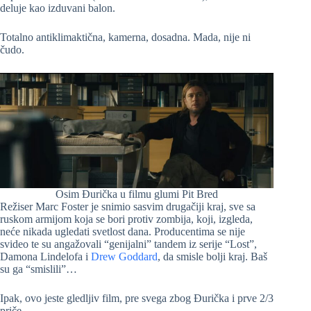
deluje kao izduvani balon.
Totalno antiklimaktična, kamerna, dosadna. Mada, nije ni
čudo.
Osim Đurička u filmu glumi Pit Bred
Režiser Marc Foster je snimio sasvim drugačiji kraj, sve sa
ruskom armijom koja se bori protiv zombija, koji, izgleda,
neće nikada ugledati svetlost dana. Producentima se nije
svideo te su angažovali “genijalni” tandem iz serije “Lost”,
Damona Lindelofa i
Drew Goddard
, da smisle bolji kraj. Baš
su ga “smislili”…
Ipak, ovo jeste gledljiv film, pre svega zbog Đurička i prve 2/3
priče….