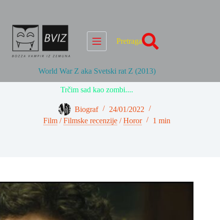
Skip
to
content
Pretraga
World War Z aka Svetski rat Z (2013)
Trčim sad kao zombi....
Biograf
24/01/2022
Film
/
Filmske recenzije
/
Horor
1 min