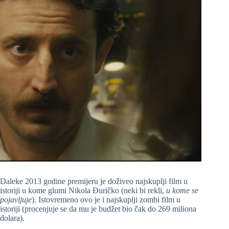
Daleke 2013 godine premijeru je doživeo najskuplji film u
istoriji u kome glumi Nikola Đuričko (neki bi rekli,
u kome se
pojavljuje
). Istovremeno ovo je i najskuplji zombi film u
istoriji (procenjuje se da mu je budžet bio čak do 269 miliona
dolara).