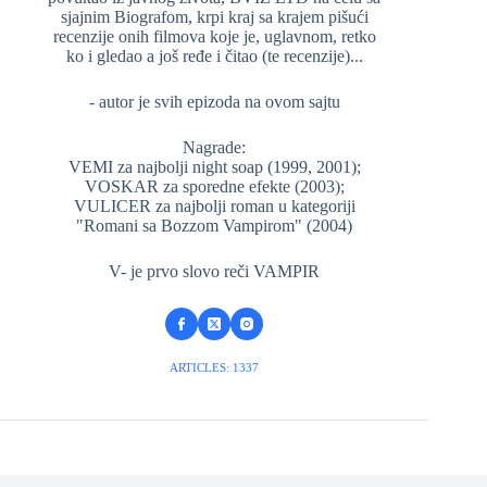
sjajnim Biografom, krpi kraj sa krajem pišući
recenzije onih filmova koje je, uglavnom, retko
ko i gledao a još ređe i čitao (te recenzije)...
- autor je svih epizoda na ovom sajtu
Nagrade:
VEMI za najbolji night soap (1999, 2001);
VOSKAR za sporedne efekte (2003);
VULICER za najbolji roman u kategoriji
"Romani sa Bozzom Vampirom" (2004)
V- je prvo slovo reči VAMPIR
ARTICLES: 1337