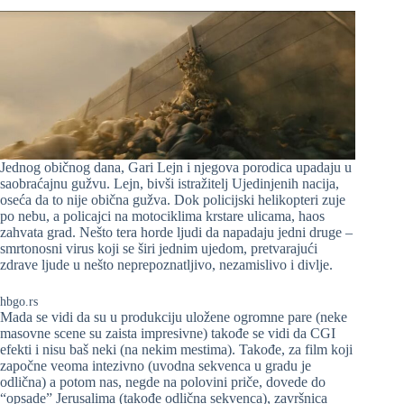
Jednog običnog dana, Gari Lejn i njegova porodica upadaju u
saobraćajnu gužvu. Lejn, bivši istražitelj Ujedinjenih nacija,
oseća da to nije obična gužva. Dok policijski helikopteri zuje
po nebu, a policajci na motociklima krstare ulicama, haos
zahvata grad. Nešto tera horde ljudi da napadaju jedni druge –
smrtonosni virus koji se širi jednim ujedom, pretvarajući
zdrave ljude u nešto neprepoznatljivo, nezamislivo i divlje.
hbgo.rs
Mada se vidi da su u produkciju uložene ogromne pare (neke
masovne scene su zaista impresivne) takođe se vidi da CGI
efekti i nisu baš neki (na nekim mestima). Takođe, za film koji
započne veoma intezivno (uvodna sekvenca u gradu je
odlična) a potom nas, negde na polovini priče, dovede do
“opsade” Jerusalima (takođe odlična sekvenca), završnica