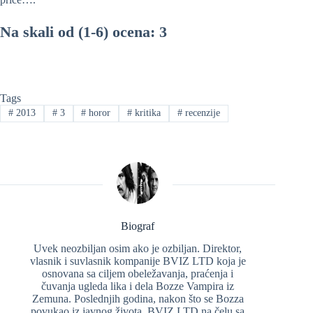
Na skali od (1-6) ocena: 3
Tags
#
2013
#
3
#
horor
#
kritika
#
recenzije
Biograf
Uvek neozbiljan osim ako je ozbiljan. Direktor,
vlasnik i suvlasnik kompanije BVIZ LTD koja je
osnovana sa ciljem obeležavanja, praćenja i
čuvanja ugleda lika i dela Bozze Vampira iz
Zemuna. Poslednjih godina, nakon što se Bozza
povukao iz javnog života, BVIZ LTD na čelu sa