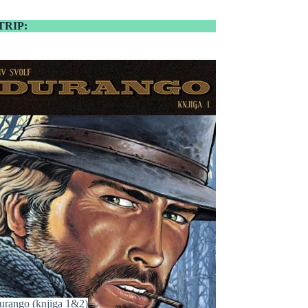
TRIP:
urango (knjiga 1&2)