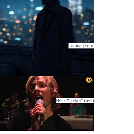
Tamna je noć
Beck “Debra” (live)