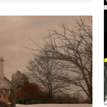
Ul
Ju