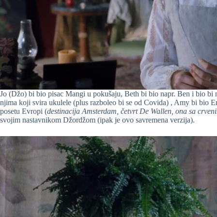
Jo (Džo) bi bio pisac Mangi u pokušaju, Beth bi bio napr. Ben i bio bi n
njima koji svira ukulele (plus razboleo bi se od Covida) , Amy bi bio E
posetu Evropi (
destinacija Amsterdam, četvrt De Wallen, ona sa crven
svojim nastavnikom Džordžom (ipak je ovo savremena verzija).