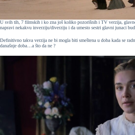
U svih tih, 7 filmskih i ko zna još koliko pozorišnih i TV verzija, glav
napravi nekakvu inverziju/diverziju i da umesto sestri glavni junaci b
Definitivno takva verzija ne bi mogla biti smeštena u doba kada se radn
današnje doba…a što da ne ?