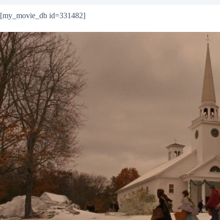
[my_movie_db id=331482]