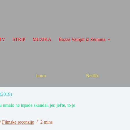
TV
STRIP
MUZIKA
Bozza Vampir iz Zemuna
horor
Netflix
(2019)
umalo ne ispade skandal, jer, jel'te, to je
/
Filmske recenzije
2 mins