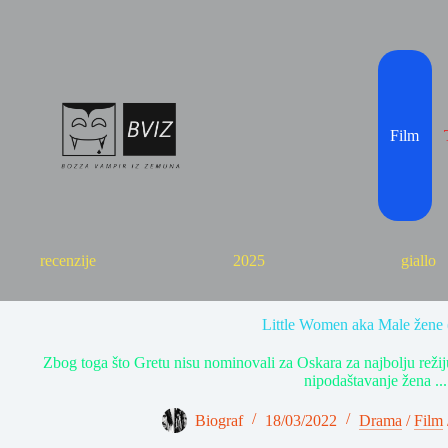
Skip
to
content
Film
recenzije
2025
giallo
Little Women aka Male žene 
Zbog toga što Gretu nisu nominovali za Oskara za najbolju režiju 
nipodaštavanje žena ...
Biograf
18/03/2022
Drama
/
Film