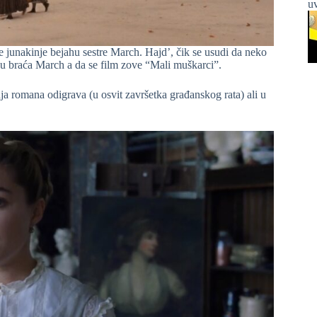
uv
ne junakinje bejahu sestre March. Hajd’, čik se usudi da neko
udu braća March a da se film zove “Mali muškarci”.
ja romana odigrava (u osvit završetka građanskog rata) ali u