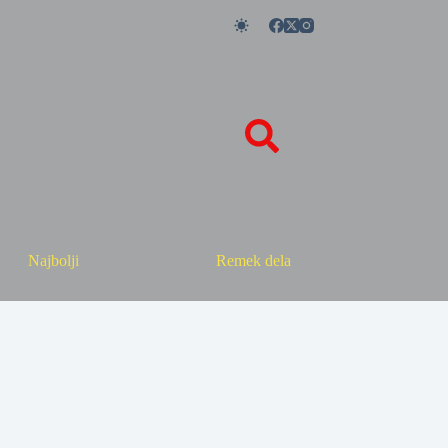
Najbolji
Remek dela