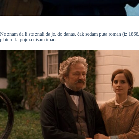
Ne znam da li ste znali da je, do danas, čak sedam puta roman (iz 18
platno. Ja pojma nisam imao…