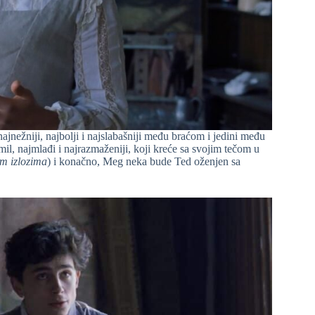
ajnežniji, najbolji i najslabašniji među braćom i jedini među
mil, najmlađi i najrazmaženiji, koji kreće sa svojim tečom u
im izlozima
) i konačno, Meg neka bude Ted oženjen sa