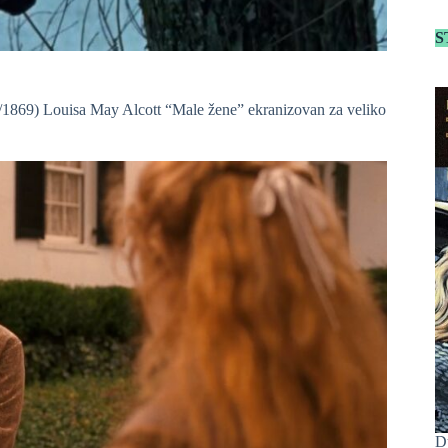
S
68/1869) Louisa May Alcott “Male žene” ekranizovan za veliko
D