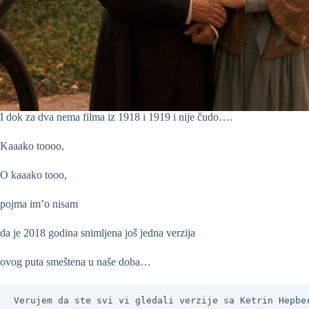
I dok za dva nema filma iz 1918 i 1919 i nije čudo….
Kaaako toooo,
O kaaako tooo,
pojma im’o nisam
da je 2018 godina snimljena još jedna verzija
ovog puta smeštena u naše doba…
Verujem da ste svi vi gledali verzije sa Ketrin Hepbe