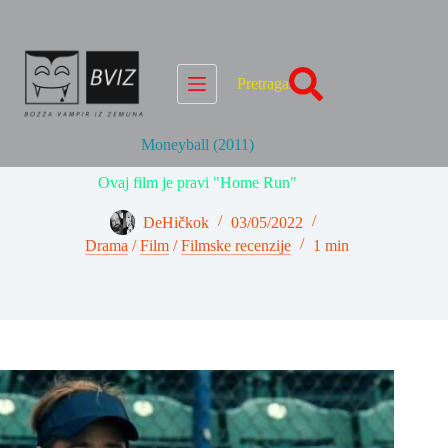
Skip
to
content
Pretraga
Moneyball (2011)
Ovaj film je pravi "Home Run"
DeHičkok
03/05/2022
Drama
/
Film
/
Filmske recenzije
1 min