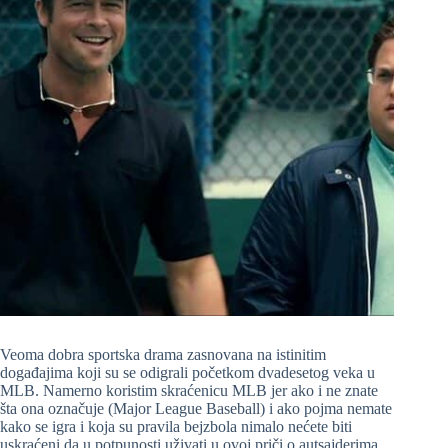
Veoma dobra sportska drama zasnovana na istinitim
događajima koji su se odigrali početkom dvadesetog veka u
MLB. Namerno koristim skraćenicu MLB jer ako i ne znate
šta ona označuje (Major League Baseball) i ako pojma nemate
kako se igra i koja su pravila bejzbola nimalo nećete biti
uskraćeni da u potpunosti uživati u ovoj priči o autsajderima,