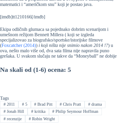
matematici i “američkom snu” koji je postao java.
[imdb]tt1210166[/imdb]
Ekipa odličnih glumaca sa pojednako dobrim scenarijom i
umešnom režijom Bennett Millera ( koji se izgleda
specijalizovao za biografsko/sportske/istorijske filmove
(
Foxcatcher (2014)
)
i koji ništa nije snimio nakon 2014 !?
) u
ova, nešto malo više od, dva sata filma nije napravila puno
grešaka. U svakom slučaju ne takve da “Moneyball” ne dobije
Na skali od (1-6) ocena: 5
Tags
#
2011
#
5
#
Brad Pitt
#
Chris Pratt
#
drama
#
Jonah Hill
#
kritika
#
Philip Seymour Hoffman
#
recenzije
#
Robin Wright