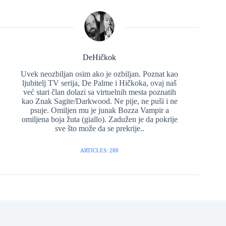
DeHičkok
Uvek neozbiljan osim ako je ozbiljan. Poznat kao
ljubitelj TV serija, De Palme i Hičkoka, ovaj naš
već stari član dolazi sa virtuelnih mesta poznatih
kao Znak Sagite/Darkwood. Ne pije, ne puši i ne
psuje. Omiljen mu je junak Bozza Vampir a
omiljena boja žuta (giallo). Zadužen je da pokrije
sve što može da se prekrije..
ARTICLES: 288