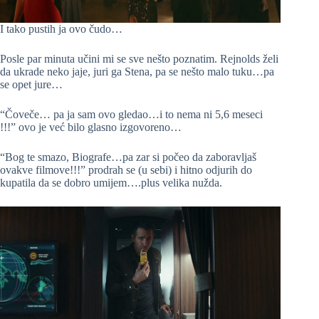
I tako pustih ja ovo čudo…
Posle par minuta učini mi se sve nešto poznatim. Rejnolds želi
da ukrade neko jaje, juri ga Stena, pa se nešto malo tuku…pa
se opet jure…
“Čoveče… pa ja sam ovo gledao…i to nema ni 5,6 meseci
!!!” ovo je već bilo glasno izgovoreno…
“Bog te smazo, Biografe…pa zar si počeo da zaboravljaš
ovakve filmove!!!” prodrah se (u sebi) i hitno odjurih do
kupatila da se dobro umijem….plus velika nužda.