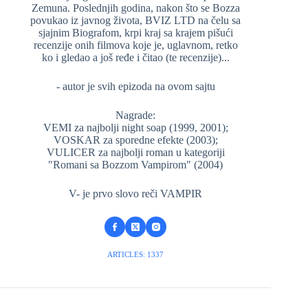
Zemuna. Poslednjih godina, nakon što se Bozza
povukao iz javnog života, BVIZ LTD na čelu sa
sjajnim Biografom, krpi kraj sa krajem pišući
recenzije onih filmova koje je, uglavnom, retko
ko i gledao a još ređe i čitao (te recenzije)...
- autor je svih epizoda na ovom sajtu
Nagrade:
VEMI za najbolji night soap (1999, 2001);
VOSKAR za sporedne efekte (2003);
VULICER za najbolji roman u kategoriji
"Romani sa Bozzom Vampirom" (2004)
V- je prvo slovo reči VAMPIR
ARTICLES: 1337