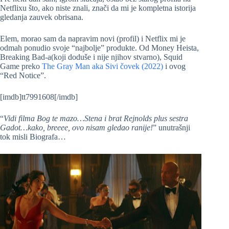
Netflixu što, ako niste znali, znači da mi je kompletna istorija
gledanja zauvek obrisana.
Elem, morao sam da napravim novi (profil) i Netflix mi je
odmah ponudio svoje “najbolje” produkte. Od Money Heista,
Breaking Bad-a(koji doduše i nije njihov stvarno), Squid
Game preko
The Gray Man aka Sivi čovek (2022)
i ovog
“Red Notice”.
[imdb]tt7991608[/imdb]
“
Vidi filma Bog te mazo…Stena i brat Rejnolds plus sestra
Gadot…kako, breeee, ovo nisam gledao ranije!
” unutrašnji
tok misli Biografa…