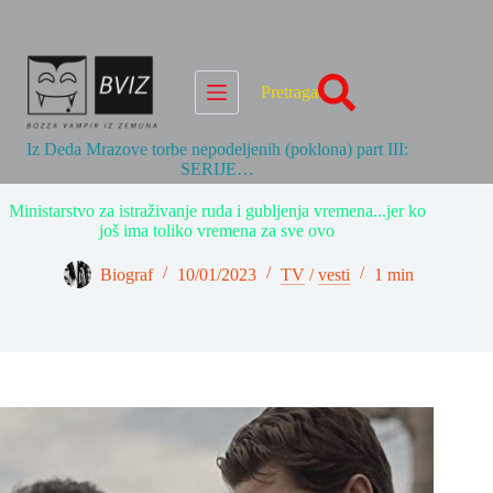
Skip
to
content
Pretraga
Iz Deda Mrazove torbe nepodeljenih (poklona) part III:
SERIJE…
Ministarstvo za istraživanje ruda i gubljenja vremena...jer ko
još ima toliko vremena za sve ovo
Biograf
10/01/2023
TV
/
vesti
1 min