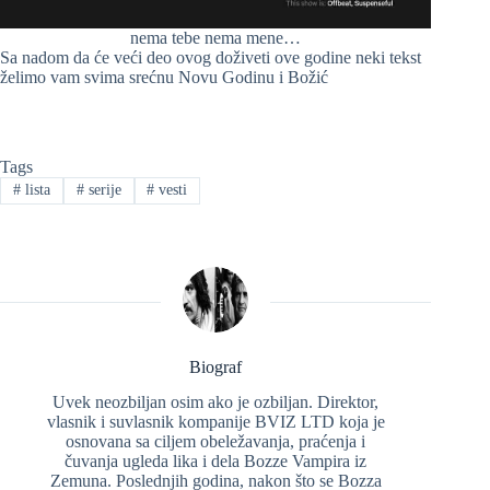
nema tebe nema mene…
Sa nadom da će veći deo ovog doživeti ove godine neki tekst
želimo vam svima srećnu Novu Godinu i Božić
Tags
#
lista
#
serije
#
vesti
Biograf
Uvek neozbiljan osim ako je ozbiljan. Direktor,
vlasnik i suvlasnik kompanije BVIZ LTD koja je
osnovana sa ciljem obeležavanja, praćenja i
čuvanja ugleda lika i dela Bozze Vampira iz
Zemuna. Poslednjih godina, nakon što se Bozza