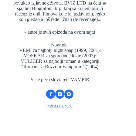
povukao iz javnog života, BVIZ LTD na čelu sa
sjajnim Biografom, krpi kraj sa krajem pišući
recenzije onih filmova koje je, uglavnom, retko
ko i gledao a još ređe i čitao (te recenzije)...
- autor je svih epizoda na ovom sajtu
Nagrade:
VEMI za najbolji night soap (1999, 2001);
VOSKAR za sporedne efekte (2003);
VULICER za najbolji roman u kategoriji
"Romani sa Bozzom Vampirom" (2004)
V- je prvo slovo reči VAMPIR
ARTICLES: 1338