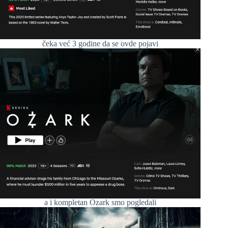
čeka već 3 godine da se ovde pojavi
a i kompletan Ozark smo pogledali