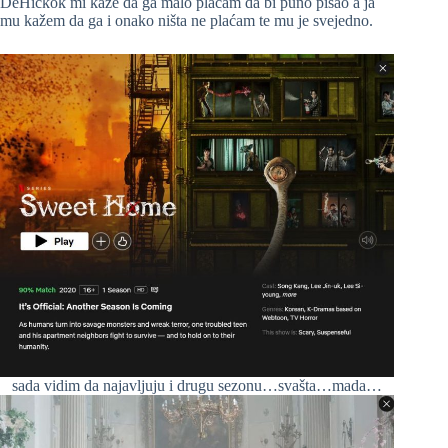
DeHičkok mi kaže da ga malo plaćam da bi puno pisao a ja
mu kažem da ga i onako ništa ne plaćam te mu je svejedno.
sada vidim da najavljuju i drugu sezonu…svašta…mada…