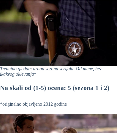
Trenutno gledam drugu sezonu serijala. Od mene, bez
ikakvog oklevanja
*
Na skali od (1-5) ocena: 5 (sezona 1 i 2)
*originalno objavljeno 2012 godine