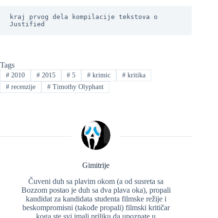
kraj prvog dela kompilacije tekstova o 
Justified
Tags
#
2010
#
2015
#
5
#
krimic
#
kritika
#
recenzije
#
Timothy Olyphant
Gimitrije
Čuveni duh sa plavim okom (a od susreta sa
Bozzom postao je duh sa dva plava oka), propali
kandidat za kandidata studenta filmske režije i
beskompromisni (takođe propali) filmski kritičar
koga ste svi imali priliku da upoznate u