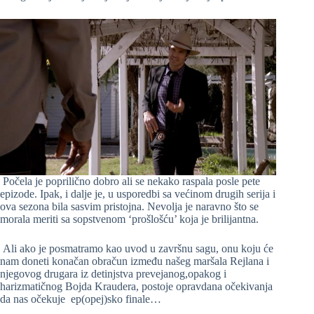
Počela je poprilično dobro ali se nekako raspala posle pete
epizode. Ipak, i dalje je, u usporedbi sa većinom drugih serija i
ova sezona bila sasvim pristojna. Nevolja je naravno što se
morala meriti sa sopstvenom ‘prošlošću’ koja je brilijantna.
Ali ako je posmatramo kao uvod u završnu sagu, onu koju će
nam doneti konačan obračun između našeg maršala Rejlana i
njegovog drugara iz detinjstva prevejanog,opakog i
harizmatičnog Bojda Kraudera, postoje opravdana očekivanja
da nas očekuje ep(opej)sko finale…