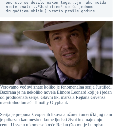
ono što se desilo nakon toga...jer ako možda 
niste znali..."Justified" se (u jednom 
drugačijem obliku) vratio prošle godine. 
Verovatno već svi znate koliko je fenomenalna serija Justified.
Bazirana je na nekoliko novela Elmore Leonard koji je i jedan
od producenata serije. Glavni lik, maršala Rejlana Givensa
maestralno tumači Timothy Olyphant.
Serija je prepuna živopisnih likova a užareni američki jug nam
je prikazan kao mesto u kome ljudski život ima najmanju
cenu. U svetu u kome se kreće Rejlan (što mu je i u opisu