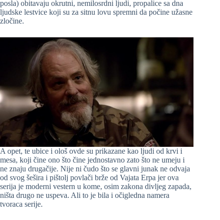
posla) obitavaju okrutni, nemilosrdni ljudi, propalice sa dna
ljudske lestvice koji su za sitnu lovu spremni da počine užasne
zločine.
A opet, te ubice i ološ ovde su prikazane kao ljudi od krvi i
mesa, koji čine ono što čine jednostavno zato što ne umeju i
ne znaju drugačije. Nije ni čudo što se glavni junak ne odvaja
od svog šešira i pištolj povlači brže od Vajata Erpa jer ova
serija je moderni vestern u kome, osim zakona divljeg zapada,
ništa drugo ne uspeva. Ali to je bila i očigledna namera
tvoraca serije.