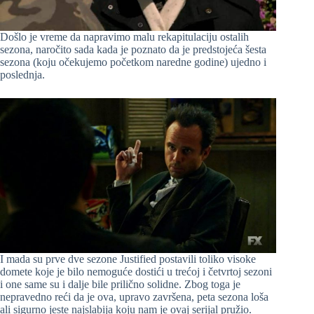
Došlo je vreme da napravimo malu rekapitulaciju ostalih
sezona, naročito sada kada je poznato da je predstojeća šesta
sezona (koju očekujemo početkom naredne godine) ujedno i
poslednja.
I mada su prve dve sezone Justified postavili toliko visoke
domete koje je bilo nemoguće dostići u trećoj i četvrtoj sezoni
i one same su i dalje bile prilično solidne. Zbog toga je
nepravedno reći da je ova, upravo završena, peta sezona loša
ali sigurno jeste najslabija koju nam je ovaj serijal pružio.