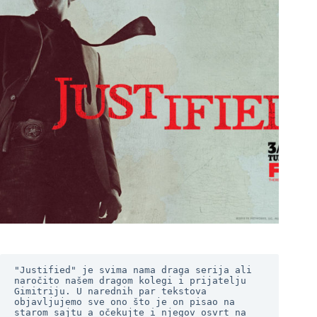
"Justified" je svima nama draga serija ali 
naročito našem dragom kolegi i prijatelju 
Gimitriju. U narednih par tekstova 
objavljujemo sve ono što je on pisao na 
starom sajtu a očekujte i njegov osvrt na 