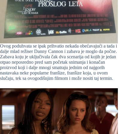
Ovog poduhvata se ipak prihvatio nekada obećavajući a tada i
dalje mlad režiser Danny Cannon i zabava je moglo da počne.
Zabava koju je uključivala čak dva scenarija od kojih je jedan
otpao neposredno pred sam početak snimanja i konačan
proizvod koji i dalje mnogi smatraju jednim od najgorih
nastavaka neke popularne franšize, franšize koja, u ovom
slučaju, tek sa ovogodišnjim filmom i može nositi taj termin.