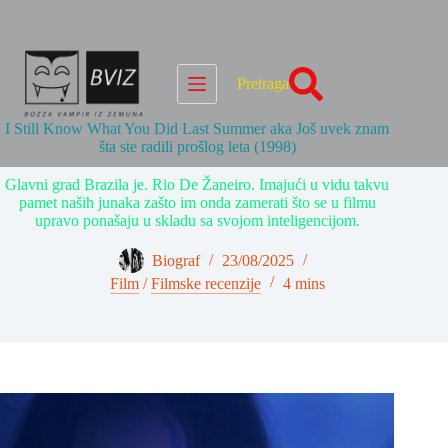
Skip
to
content
Pretraga
I Still Know What You Did Last Summer aka Još uvek znam
šta ste radili prošlog leta (1998)
Glavni grad Brazila je. Rio De Žaneiro. Imajući u vidu takvu
pamet naših junaka zašto im onda zamerati što se u filmu
upravo ponašaju u skladu sa svojom inteligencijom.
Biograf
23/08/2025
Film
/
Filmske recenzije
4 mins