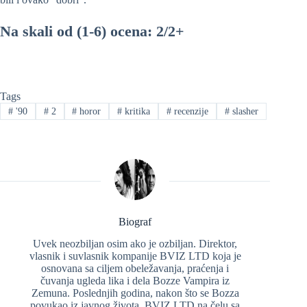
Na skali od (1-6) ocena: 2/2+
Tags
#
'90
#
2
#
horor
#
kritika
#
recenzije
#
slasher
Biograf
Uvek neozbiljan osim ako je ozbiljan. Direktor,
vlasnik i suvlasnik kompanije BVIZ LTD koja je
osnovana sa ciljem obeležavanja, praćenja i
čuvanja ugleda lika i dela Bozze Vampira iz
Zemuna. Poslednjih godina, nakon što se Bozza
povukao iz javnog života, BVIZ LTD na čelu sa