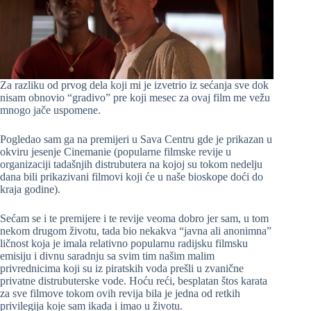
Za razliku od prvog dela koji mi je izvetrio iz sećanja sve dok
nisam obnovio “gradivo” pre koji mesec za ovaj film me vežu
mnogo jače uspomene.
Pogledao sam ga na premijeri u Sava Centru gde je prikazan u
okviru jesenje Cinemanie (popularne filmske revije u
organizaciji tadašnjih distrubutera na kojoj su tokom nedelju
dana bili prikazivani filmovi koji će u naše bioskope doći do
kraja godine).
Sećam se i te premijere i te revije veoma dobro jer sam, u tom
nekom drugom životu, tada bio nekakva “javna ali anonimna”
ličnost koja je imala relativno popularnu radijsku filmsku
emisiju i divnu saradnju sa svim tim našim malim
privrednicima koji su iz piratskih voda prešli u zvanične
privatne distrubuterske vode. Hoću reći, besplatan štos karata
za sve filmove tokom ovih revija bila je jedna od retkih
privilegija koje sam ikada i imao u životu.