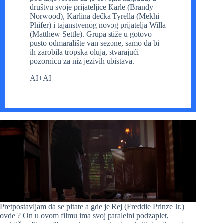
društvu svoje prijateljice Karle (Brandy
Norwood), Karlina dečka Tyrella (Mekhi
Phifer) i tajanstvenog novog prijatelja Willa
(Matthew Settle). Grupa stiže u gotovo
pusto odmaralište van sezone, samo da bi
ih zarobila tropska oluja, stvarajući
pozornicu za niz jezivih ubistava.
AI+AI
Pretpostavljam da se pitate a gde je Rej (Freddie Prinze Jr.)
ovde ? On u ovom filmu ima svoj paralelni podzaplet,