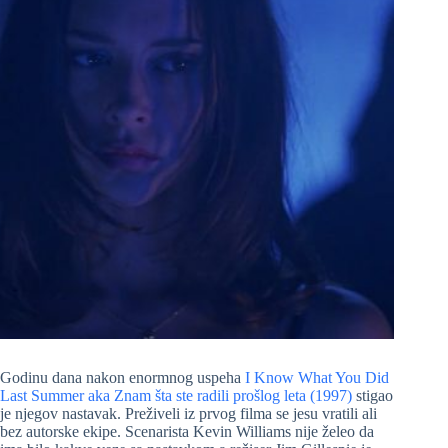
Godinu dana nakon enormnog uspeha
I Know What You Did
Last Summer aka Znam šta ste radili prošlog leta (1997)
stigao
je njegov nastavak. Preživeli iz prvog filma se jesu vratili ali
bez autorske ekipe. Scenarista Kevin Williams nije želeo da