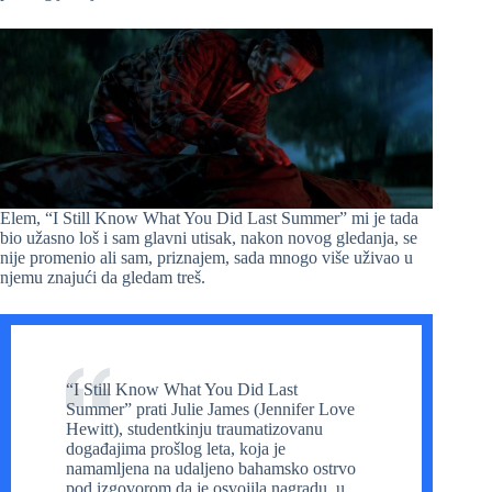
Elem, “I Still Know What You Did Last Summer” mi je tada
bio užasno loš i sam glavni utisak, nakon novog gledanja, se
nije promenio ali sam, priznajem, sada mnogo više uživao u
njemu znajući da gledam treš.
“I Still Know What You Did Last
Summer” prati Julie James (Jennifer Love
Hewitt), studentkinju traumatizovanu
događajima prošlog leta, koja je
namamljena na udaljeno bahamsko ostrvo
pod izgovorom da je osvojila nagradu, u