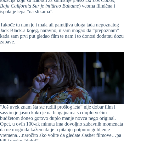
lokacija koju su izabrali za snimanje (
meksički Los Cabos,
Baja California Sur je imitirao Bahame
) veoma filmična i
ispala je lepa “na slikama”.
Takođe tu nam je i mala ali pamtljiva uloga tada nepoznatog
Jack Black-a kojeg, naravno, nisam mogao da “prepoznam”
kada sam prvi put gledao film te nam i to donosi dodatnu dozu
zabave.
“Još uvek znam šta ste radili prošlog leta” nije dobar film i
sasvim je jasno kako je na blagajnama sa duplo većim
budžetom doneo gotovo duplo manje novca nego original.
Opet, u ovih 100-ak minuta ima dovoljno zabavnih momenata
da ne mogu da kažem da je u pitanju potpuno gubljenje
vremena…naročito ako volite da gledate slasher filmove…pa
bili i ovako “dobri”.