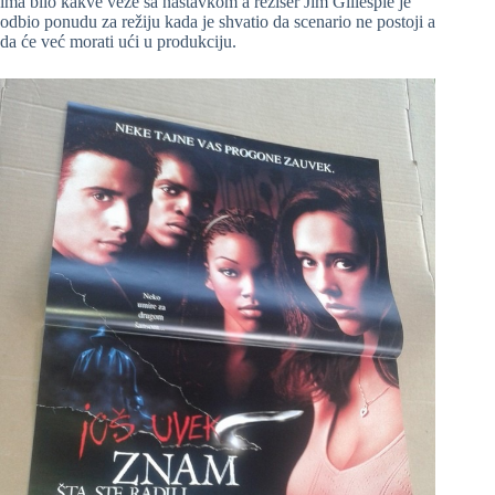
ima bilo kakve veze sa nastavkom a režiser Jim Gillespie je
odbio ponudu za režiju kada je shvatio da scenario ne postoji a
da će već morati ući u produkciju.