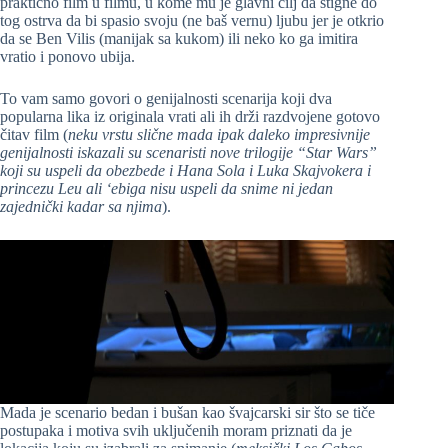
praktično film u filmu, u kome mu je glavni cilj da stigne do
tog ostrva da bi spasio svoju (ne baš vernu) ljubu jer je otkrio
da se Ben Vilis (manijak sa kukom) ili neko ko ga imitira
vratio i ponovo ubija.
To vam samo govori o genijalnosti scenarija koji dva
popularna lika iz originala vrati ali ih drži razdvojene gotovo
čitav film (
neku vrstu slične mada ipak daleko impresivnije
genijalnosti iskazali su scenaristi nove trilogije “Star Wars”
koji su uspeli da obezbede i Hana Sola i Luka Skajvokera i
princezu Leu ali ‘ebiga nisu uspeli da snime ni jedan
zajednički kadar sa njima
).
Mada je scenario bedan i bušan kao švajcarski sir što se tiče
postupaka i motiva svih uključenih moram priznati da je