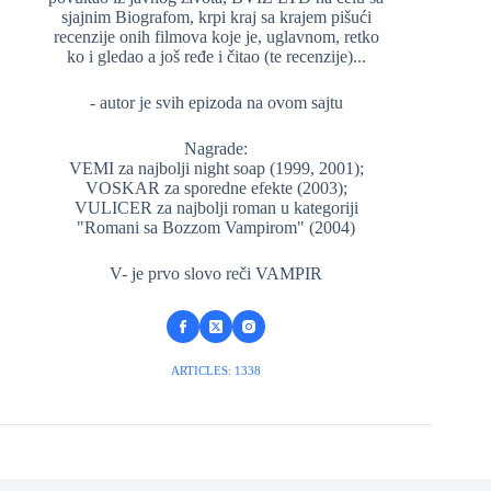
sjajnim Biografom, krpi kraj sa krajem pišući
recenzije onih filmova koje je, uglavnom, retko
ko i gledao a još ređe i čitao (te recenzije)...
- autor je svih epizoda na ovom sajtu
Nagrade:
VEMI za najbolji night soap (1999, 2001);
VOSKAR za sporedne efekte (2003);
VULICER za najbolji roman u kategoriji
"Romani sa Bozzom Vampirom" (2004)
V- je prvo slovo reči VAMPIR
ARTICLES: 1338