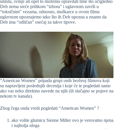
smislu, svinje ali opet to možemo opravdati time što očigledno
Deb nema sreće prilikom “izbora” i uglavnom završi u
“toksičnim” vezama, odnosno, muškarce u ovom filmu
uglavnom upoznajemo tako što ih Deb upozna a znamo da
Deb ima “odličan” osećaj za takve tipove.
“American Women” pripada grupi onih bezbroj filmova koji
su napravljeni poslednjih decenija i koje će te pogledati samo
ako vas neko direktno navede na njih (ili slučajno se pojave na
nekom tv kanalu).
Zbog čega onda vredi pogledati “American Women” ?
ako volite glumicu Sienne Miller ovo je verovatno njena
i najbolja uloga