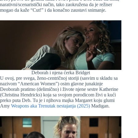
narativni/scenaristički način, tako zaokružena da je režiser
mogao da kaže “Cut!” i da konačno zaustavi snimanje.
Deborah i njena ćerka Bridget
U ovoj, pre svega, ženo-centričnoj storiji (sasvim u skladu sa
nazivom “American Women”) osim glavne junakinje
Deoborah pratimo (delimično) i živote njene sestre Katherine
(Christina Hendricks) koja sa svojom porodicom živi u kući
preko puta Deb. Tu je i njihova majka Margaret koju glumi
Amy
Weapons aka Trenutak nestajanja (2025)
Madigan.