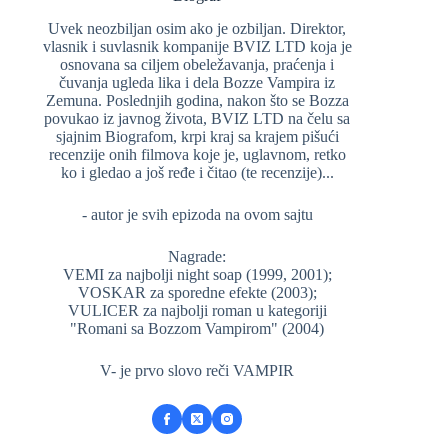
Uvek neozbiljan osim ako je ozbiljan. Direktor,
vlasnik i suvlasnik kompanije BVIZ LTD koja je
osnovana sa ciljem obeležavanja, praćenja i
čuvanja ugleda lika i dela Bozze Vampira iz
Zemuna. Poslednjih godina, nakon što se Bozza
povukao iz javnog života, BVIZ LTD na čelu sa
sjajnim Biografom, krpi kraj sa krajem pišući
recenzije onih filmova koje je, uglavnom, retko
ko i gledao a još ređe i čitao (te recenzije)...
- autor je svih epizoda na ovom sajtu
Nagrade:
VEMI za najbolji night soap (1999, 2001);
VOSKAR za sporedne efekte (2003);
VULICER za najbolji roman u kategoriji
"Romani sa Bozzom Vampirom" (2004)
V- je prvo slovo reči VAMPIR