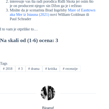
interesuje vas šta radi porodica Ridli Skota jer osim što
je on producent njegov sin Džon ga je i režirao
Mislite da je scenarista Brad Ingelsby
Mare of Easttown
aka Mer iz Istauna (2021)
novi William Goldman ili
Paul Schrader
I to vam je otprilike to…
Na skali od (1-6) ocena: 3
Tags
#
2018
#
3
#
drama
#
kritika
#
recenzije
Biograf