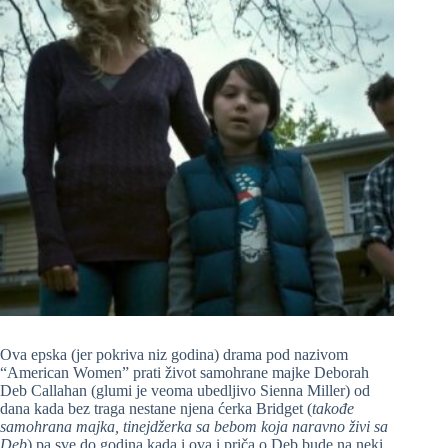
Ova epska (jer pokriva niz godina) drama pod nazivom
“American Women” prati život samohrane majke Deborah
Deb Callahan (glumi je veoma ubedljivo Sienna Miller) od
dana kada bez traga nestane njena ćerka Bridget (
takođe
samohrana majka, tinejdžerka sa bebom koja naravno živi sa
Deb
) pa sve do godina kada i ova i priča o Deb bude na neki,