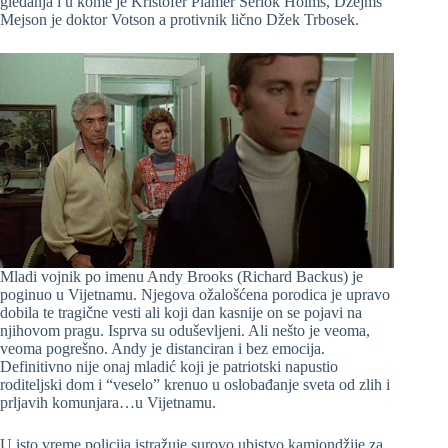
gledanja i u kome je Kristofer Plamer Šerlok Holms, Džejms
Mejson je doktor Votson a protivnik lično Džek Trbosek.
Mladi vojnik po imenu Andy Brooks (Richard Backus) je
poginuo u Vijetnamu. Njegova ožalošćena porodica je upravo
dobila te tragične vesti ali koji dan kasnije on se pojavi na
njihovom pragu. Isprva su oduševljeni. Ali nešto je veoma,
veoma pogrešno. Andy je distanciran i bez emocija.
Definitivno nije onaj mladić koji je patriotski napustio
roditeljski dom i “veselo” krenuo u oslobađanje sveta od zlih i
prljavih komunjara…u Vijetnamu.
U isto vreme policija istražuje surovo ubistvo kamiondžije za