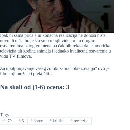
Ipak ni sama priča a ni konačna realizacija ne donosi ništa
novo ili ništa bolje što smo mogli videti u i u drugim
ostvarenjima iz tog vremena pa čak bih rekao da je američka
televizija tih godina snimala i jednako kvalitetna ostvarenja u
vidu TV filmova.
Za upotpunjavanje vašeg zombi žanra “obrazovanja” ovo je
film koji možete i prekočiti…
Na skali od (1-6) ocena: 3
Tags
#
'70
#
3
#
horor
#
kritika
#
recenzije