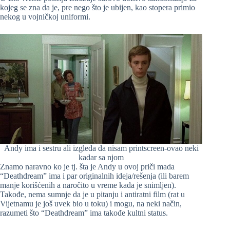
kojeg se zna da je, pre nego što je ubijen, kao stopera primio
nekog u vojničkoj uniformi.
Andy ima i sestru ali izgleda da nisam printscreen-ovao neki
kadar sa njom
Znamo naravno ko je tj. šta je Andy u ovoj priči mada
“Deathdream” ima i par originalnih ideja/rešenja (ili barem
manje korišćenih a naročito u vreme kada je snimljen).
Takođe, nema sumnje da je u pitanju i antiratni film (rat u
Vijetnamu je još uvek bio u toku) i mogu, na neki način,
razumeti što “Deathdream” ima takođe kultni status.