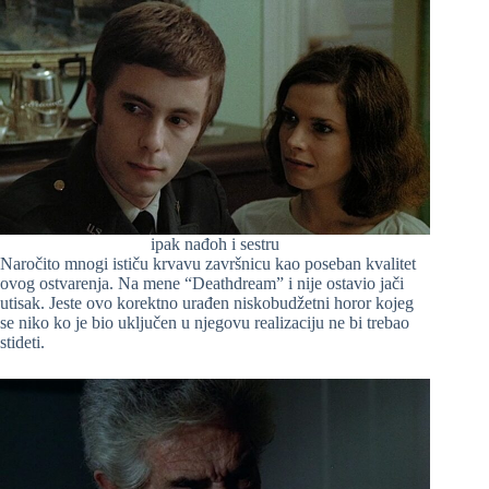
ipak nađoh i sestru
Naročito mnogi ističu krvavu završnicu kao poseban kvalitet
ovog ostvarenja. Na mene “Deathdream” i nije ostavio jači
utisak. Jeste ovo korektno urađen niskobudžetni horor kojeg
se niko ko je bio uključen u njegovu realizaciju ne bi trebao
stideti.