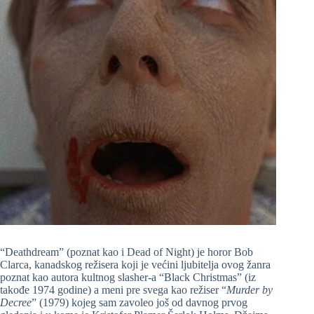
“Deathdream” (poznat kao i Dead of Night) je horor Bob
Clarca, kanadskog režisera koji je većini ljubitelja ovog žanra
poznat kao autora kultnog slasher-a “Black Christmas” (iz
takođe 1974 godine) a meni pre svega kao režiser “
Murder by
Decree
” (1979) kojeg sam zavoleo još od davnog prvog