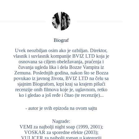
Biograf
Uvek neozbiljan osim ako je ozbiljan. Direktor,
vlasnik i suvlasnik kompanije BVIZ LTD koja je
osnovana sa ciljem obeležavanja, praćenja i
čuvanja ugleda lika i dela Bozze Vampira iz
Zemuna. Poslednjih godina, nakon što se Bozza
povukao iz javnog života, BVIZ LTD na čelu sa
sjajnim Biografom, krpi kraj sa krajem pišući
recenzije onih filmova koje je, uglavnom, retko
ko i gledao a još ređe i čitao (te recenzije)...
- autor je svih epizoda na ovom sajtu
Nagrade:
VEMI za najbolji night soap (1999, 2001);
VOSKAR za sporedne efekte (2003);
VULICER za najbolji roman u kategoriji