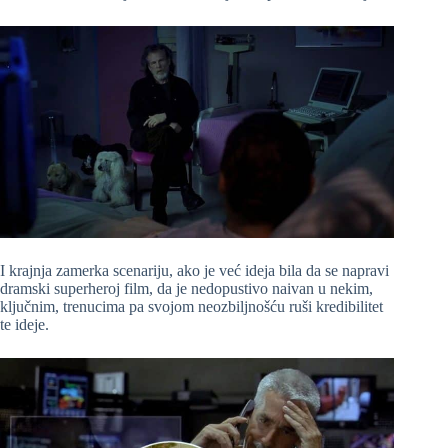
I krajnja zamerka scenariju, ako je već ideja bila da se napravi
dramski superheroj film, da je nedopustivo naivan u nekim,
ključnim, trenucima pa svojom neozbiljnošću ruši kredibilitet
te ideje.