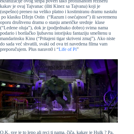
ekranizacije ovog stripa poveri tako profilisanom režiseru
kakav je ovaj Tajvanac (iliti Kinez sa Tajvana) koji je
(uspešno) preneo na veliko platno i kostimiranu dramu nastalu
po klasiku Džejn Ostin (“Razum i osećajnost”) ili savremenu
oporu društvenu dramu o stanju američke srednje klase
(“Ledene oluja”), dok je (podjednako dobro) svima nama
podario i borilačko ljubavnu istorijsku fantaziju smeštenu u
mandarinsku Kinu (“Pritajeni tigar skriveni zmaj”). Ako niste
do sada već shvatili, svaki od ova tri navedena filma vam
preporučujem. Plus naravn0 i “
Life of Pi
”
O.K. sve je to lepo ali reci ti nama, čiča, kakav je Hulk ? Pa,