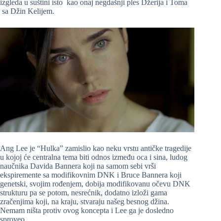
izgleda u suštini isto kao onaj negdašnji ples Džerija i Toma
sa Džin Kelijem.
Ang Lee je “Hulka” zamislio kao neku vrstu antičke tragedije
u kojoj će centralna tema biti odnos između oca i sina, ludog
naučnika Davida Bannera koji na samom sebi vrši
ekspiremente sa modifikovnim DNK i Bruce Bannera koji
genetski, svojim rođenjem, dobija modifikovanu očevu DNK
strukturu pa se potom, nesrećnik, dodatno izloži gama
zračenjima koji, na kraju, stvaraju našeg besnog džina.
Nemam ništa protiv ovog koncepta i Lee ga je dosledno
sproveo.