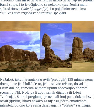
Vizuelno, čini mi se da je Ang Lee uspeo da se najviše približi
formi stripa, i to je očigledno sa nekoliko (savršenih) multi-
split-skrinova (
videti fotografije
) i u pojedinim trenucima
“Hulk” zaista izgleda kao vrhunski spektakl.
Nažalost, takvih trenutaka u ovih (predugih) 138 minuta nema
dovoljno te je “Hulk” često, jednostavno rečeno, dosadan.
Osim dužine, zamerka se mora uputiti nedovoljno dobrom
scenariju, Nik Nolt, da li zbog samih dijaloga ili lošeg
“vođenja”, šmira i preglumljuje ne mali broj puta, dok su i svi
ostali (ljudski) likovi nekako za nijansu jačem emotivnom
intezitetu od one koje sama dešavanja na “platnu” zaslužuju.