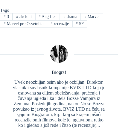
Tags
#
3
#
akcioni
#
Ang Lee
#
drama
#
Marvel
#
Marvel pre Osvetnika
#
recenzije
#
SF
Biograf
Uvek neozbiljan osim ako je ozbiljan. Direktor,
vlasnik i suvlasnik kompanije BVIZ LTD koja je
osnovana sa ciljem obeležavanja, praćenja i
čuvanja ugleda lika i dela Bozze Vampira iz
Zemuna. Poslednjih godina, nakon što se Bozza
povukao iz javnog života, BVIZ LTD na čelu sa
sjajnim Biografom, krpi kraj sa krajem pišući
recenzije onih filmova koje je, uglavnom, retko
ko i gledao a još ređe i čitao (te recenzije)...