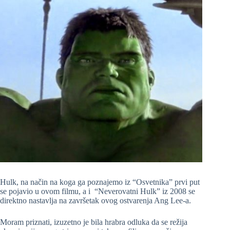
Hulk, na način na koga ga poznajemo iz “Osvetnika” prvi put
se pojavio u ovom filmu, a i “Neverovatni Hulk” iz 2008 se
direktno nastavlja na završetak ovog ostvarenja Ang Lee-a.
Moram priznati, izuzetno je bila hrabra odluka da se režija