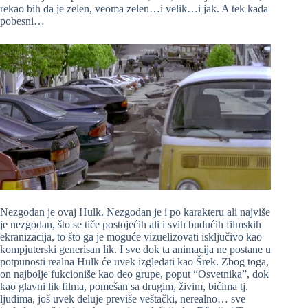
rekao bih da je zelen, veoma zelen…i velik…i jak. A tek kada
pobesni…
Nezgodan je ovaj Hulk. Nezgodan je i po karakteru ali najviše
je nezgodan, što se tiče postojećih ali i svih budućih filmskih
ekranizacija, to što ga je moguće vizuelizovati isključivo kao
kompjuterski generisan lik. I sve dok ta animacija ne postane u
potpunosti realna Hulk će uvek izgledati kao Šrek. Zbog toga,
on najbolje fukcioniše kao deo grupe, poput “Osvetnika”, dok
kao glavni lik filma, pomešan sa drugim, živim, bićima tj.
ljudima, još uvek deluje previše veštački, nerealno… sve