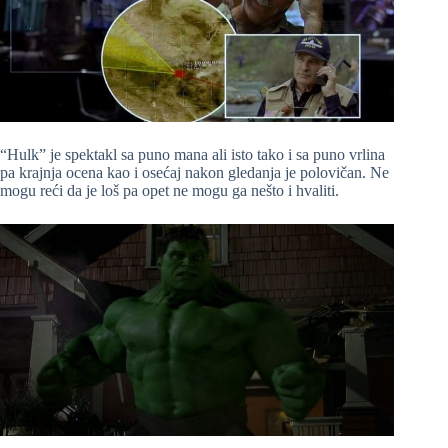
“Hulk” je spektakl sa puno mana ali isto tako i sa puno vrlina
pa krajnja ocena kao i osećaj nakon gledanja je polovičan. Ne
mogu reći da je loš pa opet ne mogu ga nešto i hvaliti.