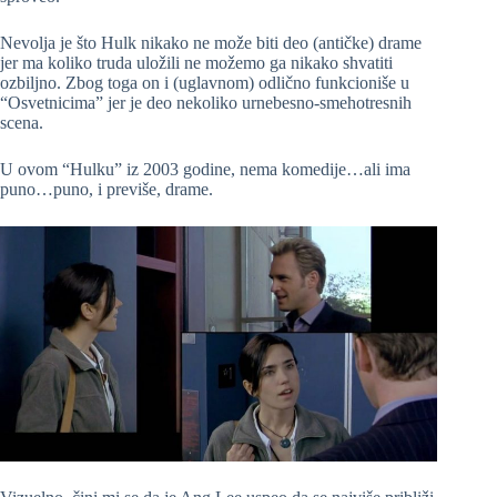
Nevolja je što Hulk nikako ne može biti deo (antičke) drame
jer ma koliko truda uložili ne možemo ga nikako shvatiti
ozbiljno. Zbog toga on i (uglavnom) odlično funkcioniše u
“Osvetnicima” jer je deo nekoliko urnebesno-smehotresnih
scena.
U ovom “Hulku” iz 2003 godine, nema komedije…ali ima
puno…puno, i previše, drame.