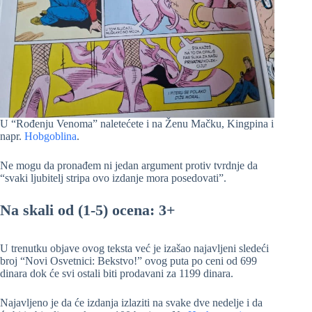
U “Rođenju Venoma” naletećete i na Ženu Mačku, Kingpina i
napr.
Hobgoblina
.
Ne mogu da pronađem ni jedan argument protiv tvrdnje da
“svaki ljubitelj stripa ovo izdanje mora posedovati”.
Na skali od (1-5) ocena: 3+
U trenutku objave ovog teksta već je izašao najavljeni sledeći
broj “Novi Osvetnici: Bekstvo!” ovog puta po ceni od 699
dinara dok će svi ostali biti prodavani za 1199 dinara.
Najavljeno je da će izdanja izlaziti na svake dve nedelje i da