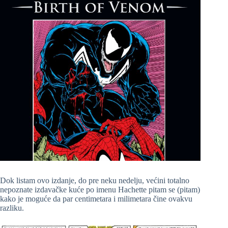
Dok listam ovo izdanje, do pre neku nedelju, većini totalno
nepoznate izdavačke kuće po imenu Hachette pitam se (pitam)
kako je moguće da par centimetara i milimetara čine ovakvu
razliku.