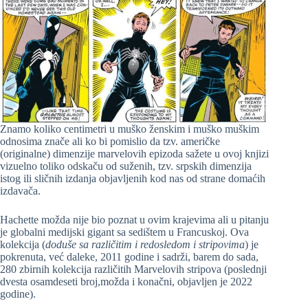
Znamo koliko centimetri u muško ženskim i muško muškim
odnosima znače ali ko bi pomislio da tzv. američke
(originalne) dimenzije marvelovih epizoda sažete u ovoj knjizi
vizuelno toliko odskaču od suženih, tzv. srpskih dimenzija
istog ili sličnih izdanja objavljenih kod nas od strane domaćih
izdavača.
Hachette možda nije bio poznat u ovim krajevima ali u pitanju
je globalni medijski gigant sa sedištem u Francuskoj. Ova
kolekcija (
doduše sa različitim i redosledom i stripovima
) je
pokrenuta, već daleke, 2011 godine i sadrži, barem do sada,
280 zbirnih kolekcija različitih Marvelovih stripova (poslednji
dvesta osamdeseti broj,možda i konačni, objavljen je 2022
godine).