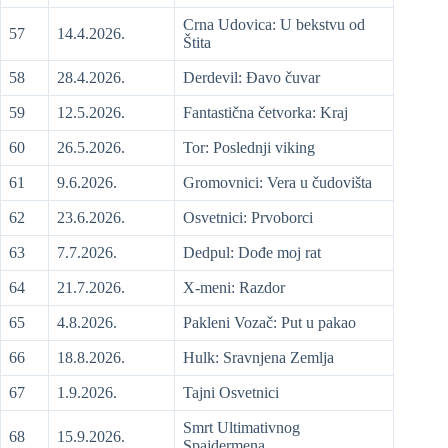
Crna Udovica: U bekstvu od
57
14.4.2026.
Štita
58
28.4.2026.
Derdevil: Đavo čuvar
59
12.5.2026.
Fantastična četvorka: Kraj
60
26.5.2026.
Tor: Poslednji viking
61
9.6.2026.
Gromovnici: Vera u čudovišta
62
23.6.2026.
Osvetnici: Prvoborci
63
7.7.2026.
Dedpul: Dođe moj rat
64
21.7.2026.
X-meni: Razdor
65
4.8.2026.
Pakleni Vozač: Put u pakao
66
18.8.2026.
Hulk: Sravnjena Zemlja
67
1.9.2026.
Tajni Osvetnici
Smrt Ultimativnog
68
15.9.2026.
Spajdermena