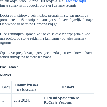
će biti objavljeno ukupno 100 brojeva. Na
Hachette sajtu
imate spisak svih budućih brojeva i datume izdanja.
Dosta ovih stripova već možete pronaći ili ste bar mogli da
pronađete u našim striparnicama jer su ih već objavljivali napr.
Darkwood ili naravno Čarobna knjiga.
Biće zanimljivo ispratiti koliko će se ovo izdanje primiti kod
nas pogotovo što je reklamna kampanja (po televizijama)
ogromna.
Opet, ovo prepakivanje postojećih izdanja u ova “nova” baca
senku sumnje na namere izdavača…
Plan izdanja:
Marvel
Datum izlaska
Broj
Naslovi
na kioscima
Čudesni Spajdermen:
1
20.2.2024.
Rođenje Venoma