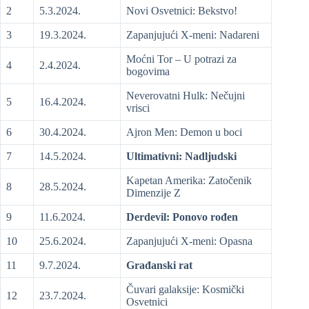
2
5.3.2024.
Novi Osvetnici: Bekstvo!
3
19.3.2024.
Zapanjujući X-meni: Nadareni
Moćni Tor – U potrazi za
4
2.4.2024.
bogovima
Neverovatni Hulk: Nečujni
5
16.4.2024.
vrisci
6
30.4.2024.
Ajron Men: Demon u boci
7
14.5.2024.
Ultimativni: Nadljudski
Kapetan Amerika: Zatočenik
8
28.5.2024.
Dimenzije Z
9
11.6.2024.
Derdevil: Ponovo rođen
10
25.6.2024.
Zapanjujući X-meni: Opasna
11
9.7.2024.
Građanski rat
Čuvari galaksije: Kosmički
12
23.7.2024.
Osvetnici