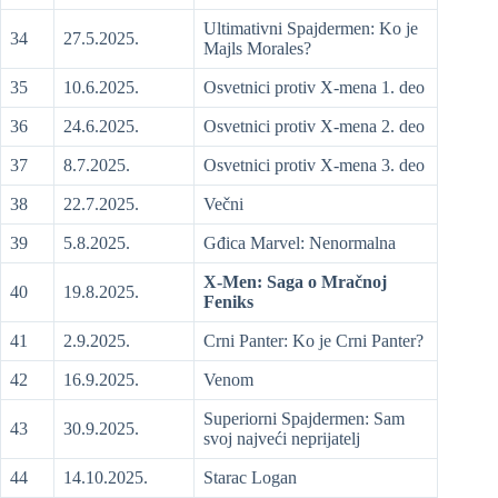
Ultimativni Spajdermen: Ko je
34
27.5.2025.
Majls Morales?
35
10.6.2025.
Osvetnici protiv X-mena 1. deo
36
24.6.2025.
Osvetnici protiv X-mena 2. deo
37
8.7.2025.
Osvetnici protiv X-mena 3. deo
38
22.7.2025.
Večni
39
5.8.2025.
Gđica Marvel: Nenormalna
X-Men: Saga o Mračnoj
40
19.8.2025.
Feniks
41
2.9.2025.
Crni Panter: Ko je Crni Panter?
42
16.9.2025.
Venom
Superiorni Spajdermen: Sam
43
30.9.2025.
svoj najveći neprijatelj
44
14.10.2025.
Starac Logan