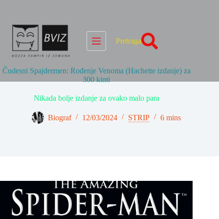
Skip
to
content
Pretraga
Čudesni Spajdermen: Rođenje Venoma (Hachette izdanje) za
300 kinti
Nikada bolje izdanje za ovako malo para
Biograf
12/03/2024
STRIP
6 mins