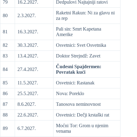
79
16.2.2027.
Dedpulovi Najtajniji ratovi
Raketni Rakun: Ni za glavu ni
80
2.3.2027.
za rep
Pali sin: Smrt Kapetana
81
16.3.2027.
Amerike
82
30.3.2027.
Osvetnici: Svet Osvetnika
83
13.4.2027.
Doktor Strejndž: Zavet
Čudesni Spajdermen:
84
27.4.2027.
Povratak kući
85
11.5.2027.
Osvetnici: Rastanak
86
25.5.2027.
Nova: Poreklo
87
8.6.2027.
Tanosova neminovnost
88
22.6.2027.
Osvetnici: Dečji krstaški rat
Moćni Tor: Grom u njenim
89
6.7.2027.
venama