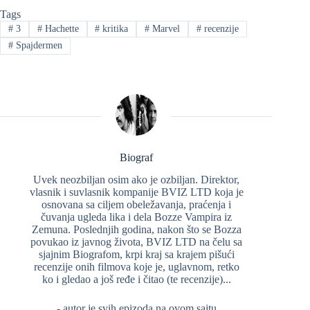
Tags
#
3
#
Hachette
#
kritika
#
Marvel
#
recenzije
#
Spajdermen
Biograf
Uvek neozbiljan osim ako je ozbiljan. Direktor,
vlasnik i suvlasnik kompanije BVIZ LTD koja je
osnovana sa ciljem obeležavanja, praćenja i
čuvanja ugleda lika i dela Bozze Vampira iz
Zemuna. Poslednjih godina, nakon što se Bozza
povukao iz javnog života, BVIZ LTD na čelu sa
sjajnim Biografom, krpi kraj sa krajem pišući
recenzije onih filmova koje je, uglavnom, retko
ko i gledao a još ređe i čitao (te recenzije)...
- autor je svih epizoda na ovom sajtu