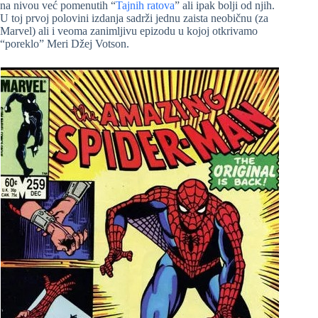
na nivou već pomenutih “
Tajnih ratova
” ali ipak bolji od njih.
U toj prvoj polovini izdanja sadrži jednu zaista neobičnu (za
Marvel) ali i veoma zanimljivu epizodu u kojoj otkrivamo
“poreklo” Meri Džej Votson.