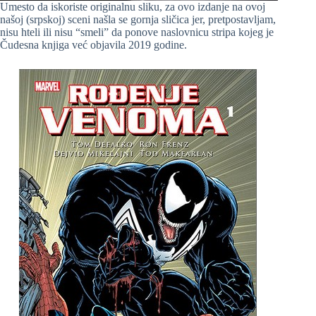
Umesto da iskoriste originalnu sliku, za ovo izdanje na ovoj
našoj (srpskoj) sceni našla se gornja sličica jer, pretpostavljam,
nisu hteli ili nisu “smeli” da ponove naslovnicu stripa kojeg je
Čudesna knjiga već objavila 2019 godine.