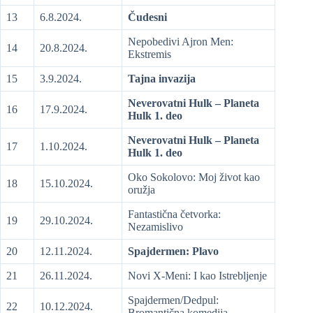
13
6.8.2024.
Čudesni
Nepobedivi Ajron Men:
14
20.8.2024.
Ekstremis
15
3.9.2024.
Tajna invazija
Neverovatni Hulk – Planeta
16
17.9.2024.
Hulk 1. deo
Neverovatni Hulk – Planeta
17
1.10.2024.
Hulk 1. deo
Oko Sokolovo: Moj život kao
18
15.10.2024.
oružja
Fantastična četvorka:
19
29.10.2024.
Nezamislivo
20
12.11.2024.
Spajdermen: Plavo
21
26.11.2024.
Novi X-Meni: I kao Istrebljenje
Spajdermen/Dedpul:
22
10.12.2024.
Bromantična komedija