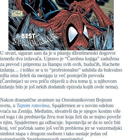
U stvari, siguran sam da je u pitanju džentlmenski dogovor
između dva izdavača. Upravo je “Čarobna knjiga” zadužena
za prevod i pripremu za štampu svih ovih, budućih, Hachette
izdanja… i toliko se u to “profesionalno” udubila da bukvalno
ništa nisu želeli da menjaju iz već postojećih prevoda
(Čarobnjaci su ovu priču objavili u dva toma tj. u njihovom
izdanju bilo je još nekih dodatnih epizoda kojih ovde nema).
Nakon dramatične avanture na Onostranikovom Bojnom
svetu, u
Tajnim ratovima
, Spajdermen se s novim odelom
vraća na Zemlju. Međutim, shvativši da je njegov kostim više
od toga i da predstavlja živu tvar koja želi da se trajno poveže
s njim, Spajdermen ga odbacuje. Ispostavlja se da to neće biti
kraj, već početak samo još većih problema jer se vanzemaljski
simbiot stapa s drugom osobom i tako nastaje jedan od
najpredanijih Spajdermenovih neprijatelja!