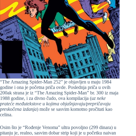
“The Amazing Spider-Man 252” je objavljen u maju 1984
godine i ona je početna priča ovde. Poslednja priča u ovih
200ak strana je iz “The Amazing Spider-Man” br. 300 iz maja
1988 godine, i za divno čudo, ova kompilacija (
uz neke
prateće međutekstove u kojima objašnjavaju/prepričavaju
preskočena izdanja
) može se sasvim komotno pročitati kao
celina.
Osim što je “Rođenje Venoma” ultra povoljno (299 dinara) u
pitanju je, realno, sasvim dobar strip koji je u početku naivan