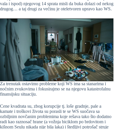
vala i ispod) njegovog 14 sprata misli da buka dolazi od nekog
drugog… a taj drugi za većinu je oteletvoren upravo kao WS.
Za trenutak ostavimo probleme koji WS ima sa stanarima i
noćnim zvukovima i fokusirajmo se na njegovu katastrofalnu
finansijsku situaciju.
Cene kvadrata su, zbog korupcije tj. loše gradnje, pale a
kamate i troškovi života su porasli te se WS suočava sa
ozbiljnim novčanim problemima koje rešava tako što dodatno
radi kao raznosač hrane (a vožnja biciklom po brdovitom i
kišnom Seulu nikada nije bila laka) i štedljivi potrošač struje