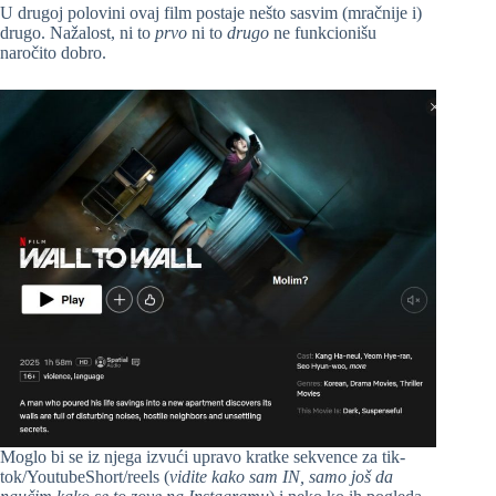
U drugoj polovini ovaj film postaje nešto sasvim (mračnije i)
drugo. Nažalost, ni to
prvo
ni to
drugo
ne funkcionišu
naročito dobro.
Moglo bi se iz njega izvući upravo kratke sekvence za tik-
tok/YoutubeShort/reels (
vidite kako sam IN, samo još da