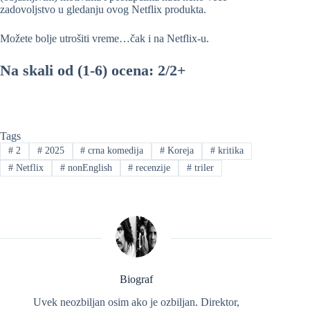
zadovoljstvo u gledanju ovog Netflix produkta.
Možete bolje utrošiti vreme…čak i na Netflix-u.
Na skali od (1-6) ocena: 2/2+
Tags
#
2
#
2025
#
crna komedija
#
Koreja
#
kritika
#
Netflix
#
nonEnglish
#
recenzije
#
triler
Biograf
Uvek neozbiljan osim ako je ozbiljan. Direktor,