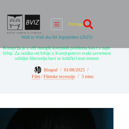
Skip
to
content
Pretraga
Wall to Wall aka 84 Jegopmiteo (2025)
Korupcija je u srži mnogih korejskih problema kao i u napr.
Srbiji. Za razliku od Srbije u Koreji gotovo svaki savremeni
ozbiljni film/serija bavi se kritički i tom temom
Biograf
01/08/2025
Film
/
Filmske recenzije
3 mins