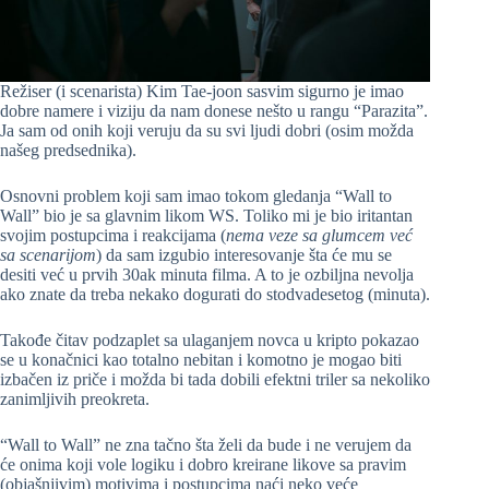
Režiser (i scenarista) Kim Tae-joon sasvim sigurno je imao
dobre namere i viziju da nam donese nešto u rangu “Parazita”.
Ja sam od onih koji veruju da su svi ljudi dobri (osim možda
našeg predsednika).
Osnovni problem koji sam imao tokom gledanja “Wall to
Wall” bio je sa glavnim likom WS. Toliko mi je bio iritantan
svojim postupcima i reakcijama (
nema veze sa glumcem već
sa scenarijom
) da sam izgubio interesovanje šta će mu se
desiti već u prvih 30ak minuta filma. A to je ozbiljna nevolja
ako znate da treba nekako dogurati do stodvadesetog (minuta).
Takođe čitav podzaplet sa ulaganjem novca u kripto pokazao
se u konačnici kao totalno nebitan i komotno je mogao biti
izbačen iz priče i možda bi tada dobili efektni triler sa nekoliko
zanimljivih preokreta.
“Wall to Wall” ne zna tačno šta želi da bude i ne verujem da
će onima koji vole logiku i dobro kreirane likove sa pravim
(objašnjivim) motivima i postupcima naći neko veće