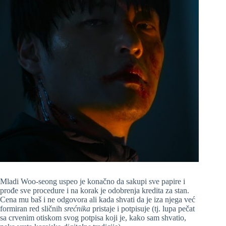
Mladi Woo-seong uspeo je konačno da sakupi sve papire i
prođe sve procedure i na korak je odobrenja kredita za stan.
Cena mu baš i ne odgovora ali kada shvati da je iza njega već
formiran red sličnih
srećnika
pristaje i potpisuje (tj. lupa pečat
sa crvenim otiskom svog potpisa koji je, kako sam shvatio,