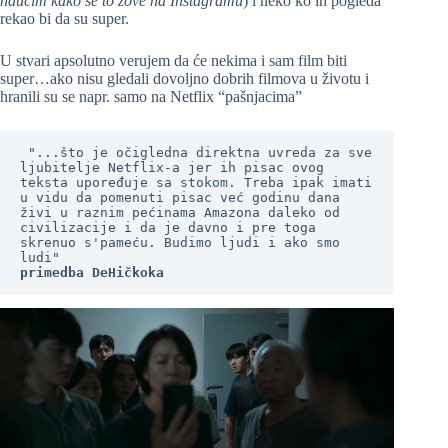
naučim kako se to zove na Instagramu
) i neko ko ih pogleda
rekao bi da su super.
U stvari apsolutno verujem da će nekima i sam film biti
super…ako nisu gledali dovoljno dobrih filmova u životu i
hranili su se napr. samo na Netflix “pašnjacima”
 "...što je očigledna direktna uvreda za sve 
ljubitelje Netflix-a jer ih pisac ovog 
teksta upoređuje sa stokom. Treba ipak imati 
u vidu da pomenuti pisac već godinu dana 
živi u raznim pećinama Amazona daleko od 
civilizacije i da je davno i pre toga 
skrenuo s'pameću. Budimo ljudi i ako smo 
ludi" 
primedba DeHičkoka