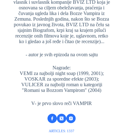
vlasnik i suvlasnik kompanije BVIZ LTD koja je
osnovana sa ciljem obeležavanja, praćenja i
čuvanja ugleda lika i dela Bozze Vampira iz
Zemuna. Poslednjih godina, nakon što se Bozza
povukao iz javnog života, BVIZ LTD na čelu sa
sjajnim Biografom, krpi kraj sa krajem pišući
recenzije onih filmova koje je, uglavnom, retko
ko i gledao a još ređe i čitao (te recenzije)...
- autor je svih epizoda na ovom sajtu
Nagrade:
VEMI za najbolji night soap (1999, 2001);
VOSKAR za sporedne efekte (2003);
VULICER za najbolji roman u kategoriji
"Romani sa Bozzom Vampirom" (2004)
V- je prvo slovo reči VAMPIR
ARTICLES: 1337