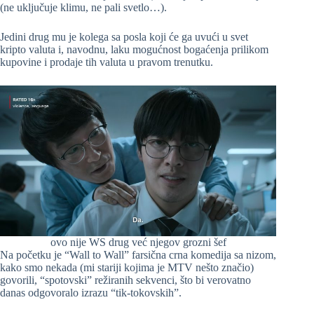
(ne uključuje klimu, ne pali svetlo…).
Jedini drug mu je kolega sa posla koji će ga uvući u svet
kripto valuta i, navodnu, laku mogućnost bogaćenja prilikom
kupovine i prodaje tih valuta u pravom trenutku.
ovo nije WS drug već njegov grozni šef
Na početku je “Wall to Wall” farsična crna komedija sa nizom,
kako smo nekada (mi stariji kojima je MTV nešto značio)
govorili, “spotovski” režiranih sekvenci, što bi verovatno
danas odgovoralo izrazu “tik-tokovskih”.