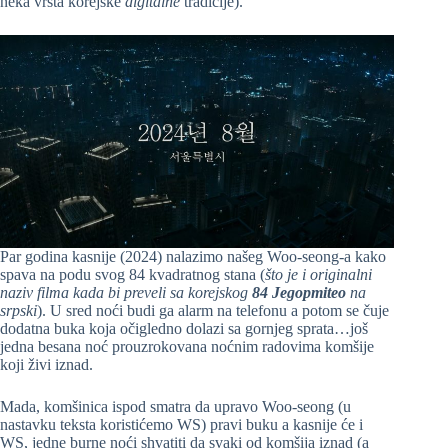
neka vrsta korejske
digitalne
tradicije).
Par godina kasnije (2024) nalazimo našeg Woo-seong-a kako
spava na podu svog 84 kvadratnog stana (
što je i originalni
naziv filma kada bi preveli sa korejskog
84 Jegopmiteo
na
srpski
). U sred noći budi ga alarm na telefonu a potom se čuje
dodatna buka koja očigledno dolazi sa gornjeg sprata…još
jedna besana noć prouzrokovana noćnim radovima komšije
koji živi iznad.
Mada, komšinica ispod smatra da upravo Woo-seong (u
nastavku teksta koristićemo WS) pravi buku a kasnije će i
WS, jedne burne noći shvatiti da svaki od komšija iznad (a