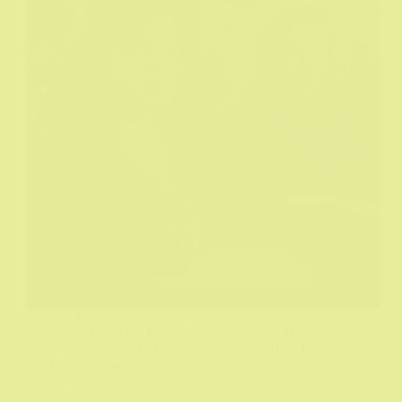
Virginia Madsen i Sherilyn Fenn upijaju znanje na
času. Ne slute da iza njih sede zombiji. U stvari, ne
sede. Nemam pojma zašto se ovaj film ima u nazivu
zombije...osim ako...
Biograf
16/03/2026