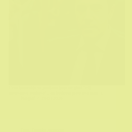
Crna komedija sa poukom koja ne glasi "cilj
opravdava sredstvo"...da budemo jasni oko toga :).
Biograf
28/03/2026
Film
,
Filmske recenzije