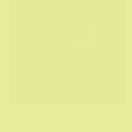
Na kraju teksta vas čeka i youtube link ka celom
filmu koji u stvari vise i ne postoji jer sam ovu
recenziju napisao jos prosle godine
Biograf
01/04/2026