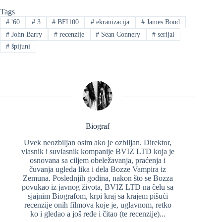
Tags
#
'60
#
3
#
BFI100
#
ekranizacija
#
James Bond
#
John Barry
#
recenzije
#
Sean Connery
#
serijal
#
špijuni
Biograf
Uvek neozbiljan osim ako je ozbiljan. Direktor,
vlasnik i suvlasnik kompanije BVIZ LTD koja je
osnovana sa ciljem obeležavanja, praćenja i
čuvanja ugleda lika i dela Bozze Vampira iz
Zemuna. Poslednjih godina, nakon što se Bozza
povukao iz javnog života, BVIZ LTD na čelu sa
sjajnim Biografom, krpi kraj sa krajem pišući
recenzije onih filmova koje je, uglavnom, retko
ko i gledao a još ređe i čitao (te recenzije)...