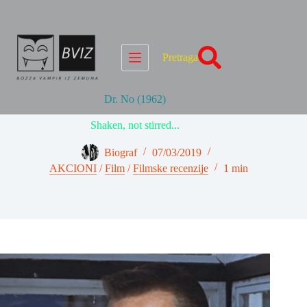
Skip
to
content
Pretraga
Dr. No (1962)
Shaken, not stirred...
Biograf
07/03/2019
AKCIONI
/
Film
/
Filmske recenzije
1 min