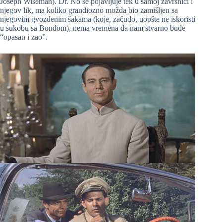
Joseph Wiseman). Dr. No se pojavljuje tek u samoj završnici i
njegov lik, ma koliko grandiozno možda bio zamišljen sa
njegovim gvozdenim šakama (koje, začudo, uopšte ne iskoristi
u sukobu sa Bondom), nema vremena da nam stvarno bude
“opasan i zao”.