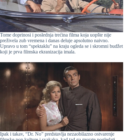
Tome doprinosi i poslednja trećina filma koja uopšte nije
preživela zub vremena i danas deluje apsolutno naivno.
Upravo u tom “spektaklu” na kraju ogleda se i skromni budžet
koji je prva filmska ekranizacija imala.
Ipak i takav, “Dr. No” predstavlja nezaobilazno ostvarenje
filmske pop kulture i svakako, kad tad ga morate pogledati…