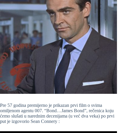
Pre 57 godina premijerno je prikazan prvi film o svima
omiljenom agentu 007. “Bond…James Bond”, rečenica koju
ćemo slušati u narednim decenijama (u već dva veka) po prvi
put je izgovorio Sean Connery :