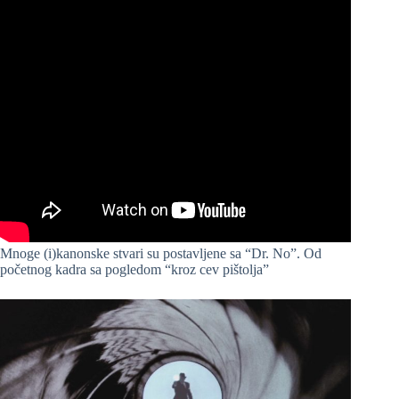
Mnoge (i)kanonske stvari su postavljene sa “Dr. No”. Od
početnog kadra sa pogledom “kroz cev pištolja”