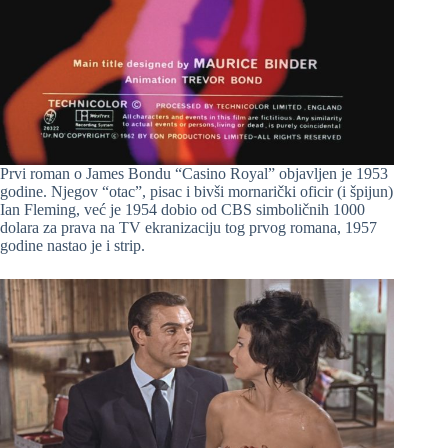
Prvi roman o James Bondu “Casino Royal” objavljen je 1953
godine. Njegov “otac”, pisac i bivši mornarički oficir (i špijun)
Ian Fleming, već je 1954 dobio od CBS simboličnih 1000
dolara za prava na TV ekranizaciju tog prvog romana, 1957
godine nastao je i strip.