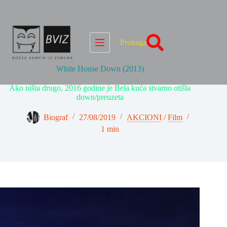
Skip
to
content
Pretraga
White House Down (2013)
Ako ništa drugo, 2016 godine je Bela kuća stvarno otišla
down/preuzeta
Biograf
27/08/2019
AKCIONI
/
Film
1 min