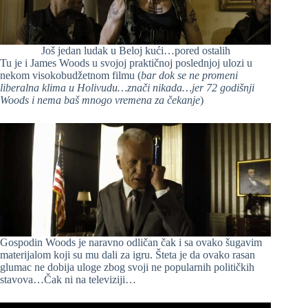
Još jedan ludak u Beloj kući…pored ostalih
Tu je i James Woods u svojoj praktičnoj poslednjoj ulozi u
nekom visokobudžetnom filmu (
bar dok se ne promeni
liberalna klima u Holivudu…znači nikada…jer 72 godišnji
Woods i nema baš mnogo vremena za čekanje
)
Gospodin Woods je naravno odličan čak i sa ovako šugavim
materijalom koji su mu dali za igru. Šteta je da ovako rasan
glumac ne dobija uloge zbog svoji ne popularnih političkih
stavova…Čak ni na televiziji…