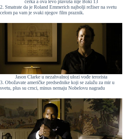
ćerka a ova levo plavuša nije Boki 13
2. Smatrate da je Roland Emmerich najbolji režiser na svetu
celom pa vam je svaki njegov film praznik.
Jason Clarke u nezahvalnoj ulozi vođe terorista
3. Obožavate američke predsednike koji se zalažu za mir u
svetu, plus su crnci, minus nemaju Nobelovu nagradu