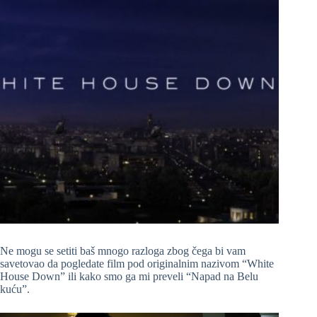
Ne mogu se setiti baš mnogo razloga zbog čega bi vam
savetovao da pogledate film pod originalnim nazivom “White
House Down” ili kako smo ga mi preveli “Napad na Belu
kuću”.