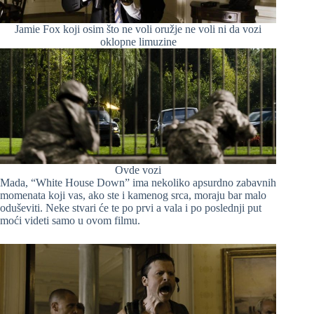
Jamie Fox koji osim što ne voli oružje ne voli ni da vozi
oklopne limuzine
Ovde vozi
Mada, “White House Down” ima nekoliko apsurdno zabavnih
momenata koji vas, ako ste i kamenog srca, moraju bar malo
oduševiti. Neke stvari će te po prvi a vala i po poslednji put
moći videti samo u ovom filmu.