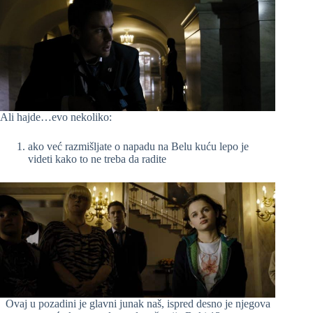
Ali hajde…evo nekoliko:
ako već razmišljate o napadu na Belu kuću lepo je
videti kako to ne treba da radite
Ovaj u pozadini je glavni junak naš, ispred desno je njegova