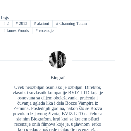
Tags
#
2
#
2013
#
akcioni
#
Channing Tatum
#
James Woods
#
recenzije
Biograf
Uvek neozbiljan osim ako je ozbiljan. Direktor,
vlasnik i suvlasnik kompanije BVIZ LTD koja je
osnovana sa ciljem obeležavanja, praćenja i
čuvanja ugleda lika i dela Bozze Vampira iz
Zemuna. Poslednjih godina, nakon što se Bozza
povukao iz javnog života, BVIZ LTD na čelu sa
sjajnim Biografom, krpi kraj sa krajem pišući
recenzije onih filmova koje je, uglavnom, retko
ko i gledao a još ređe i čitao (te recenzije)...