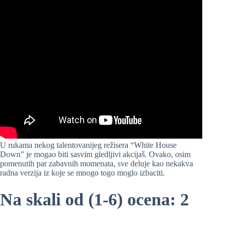
U rukama nekog talentovanijeg režisera “White House
Down” je mogao biti sasvim gledljivi akcijaš. Ovako, osim
pomenutih par zabavnih momenata, sve deluje kao nekakva
radna verzija iz koje se mnogo togo moglo izbaciti.
Na skali od (1-6) ocena: 2