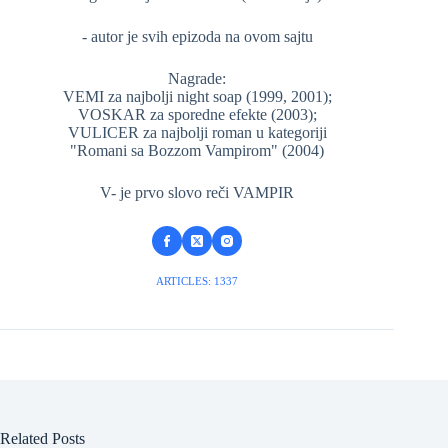
- autor je svih epizoda na ovom sajtu
Nagrade:
VEMI za najbolji night soap (1999, 2001);
VOSKAR za sporedne efekte (2003);
VULICER za najbolji roman u kategoriji
"Romani sa Bozzom Vampirom" (2004)
V- je prvo slovo reči VAMPIR
ARTICLES: 1337
Related Posts