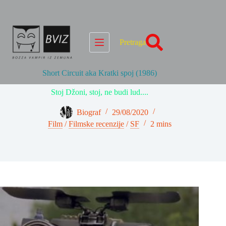
Skip
to
content
Pretraga
Short Circuit aka Kratki spoj (1986)
Stoj Džoni, stoj, ne budi lud....
Biograf
29/08/2020
Film
/
Filmske recenzije
/
SF
2 mins