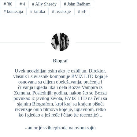
#
'80
#
4
#
Ally Sheedy
#
John Badham
#
komedija
#
kritika
#
recenzije
#
SF
Biograf
Uvek neozbiljan osim ako je ozbiljan. Direktor,
vlasnik i suvlasnik kompanije BVIZ LTD koja je
osnovana sa ciljem obeležavanja, praćenja i
čuvanja ugleda lika i dela Bozze Vampira iz
Zemuna. Poslednjih godina, nakon što se Bozza
povukao iz javnog života, BVIZ LTD na čelu sa
sjajnim Biografom, krpi kraj sa krajem pišući
recenzije onih filmova koje je, uglavnom, retko
ko i gledao a još ređe i čitao (te recenzije)...
- autor je svih epizoda na ovom sajtu