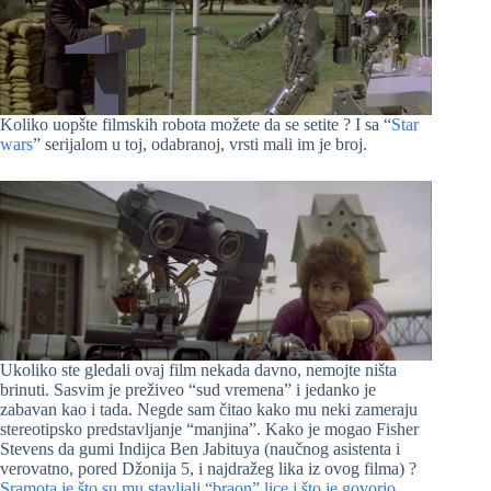
Koliko uopšte filmskih robota možete da se setite ? I sa “
Star
wars
” serijalom u toj, odabranoj, vrsti mali im je broj.
Ukoliko ste gledali ovaj film nekada davno, nemojte ništa
brinuti. Sasvim je preživeo “sud vremena” i jedanko je
zabavan kao i tada. Negde sam čitao kako mu neki zameraju
stereotipsko predstavljanje “manjina”. Kako je mogao Fisher
Stevens da gumi Indijca Ben Jabituya (naučnog asistenta i
verovatno, pored Džonija 5, i najdražeg lika iz ovog filma) ?
Sramota je što su mu stavljali “braon” lice i što je govorio