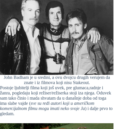
John Badham je u sredini, a ovu dvojcu drugih verujem da
znate i iz filmova koji nisu Stakeout.
P
ostoje ljubitelji filma koji još uvek, pre glumaca,radnje i
žanra, pogledaju koji režiser/režiserka stoji iza njega. Oduvek
sam tako činio i mada shvatam da u današnje doba od toga
ima slabe vajde (
sve su ređi autori koji u američkom
komercijalnom filmu mogu imati neko svoje Ja
) i dalje prvo to
gledam.