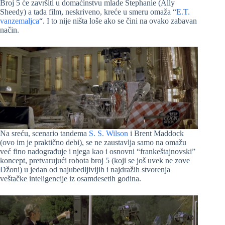
Broj 5 će završiti u domaćinstvu mlade Stephanie (Ally
Sheedy) a tada film, neskriveno, kreće u smeru omaža “
E.T.
vanzemaljca
“. I to nije ništa loše ako se čini na ovako zabavan
način.
Na sreću, scenario tandema
S. S. Wilson
i Brent Maddock
(ovo im je praktično debi), se ne zaustavlja samo na omažu
već fino nadograđuje i njega kao i osnovni “frankeštajnovski”
koncept, pretvarujući robota broj 5 (koji se još uvek ne zove
Džoni) u jedan od najubedljivijih i najdražih stvorenja
veštačke inteligencije iz osamdesetih godina.