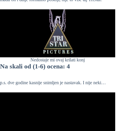
Nedostaje mi ovaj krilati konj
Na skali od (1-6) ocena: 4
p.s. dve godine kasnije snimljen je nastavak. I nije neki…