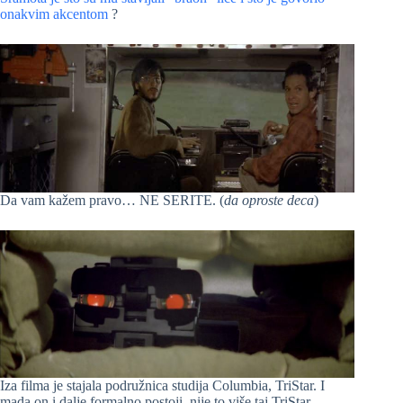
onakvim akcentom
?
Da vam kažem pravo… NE SERITE. (
da oproste deca
)
Iza filma je stajala podružnica studija Columbia, TriStar. I
mada on i dalje formalno postoji, nije to više taj TriStar.