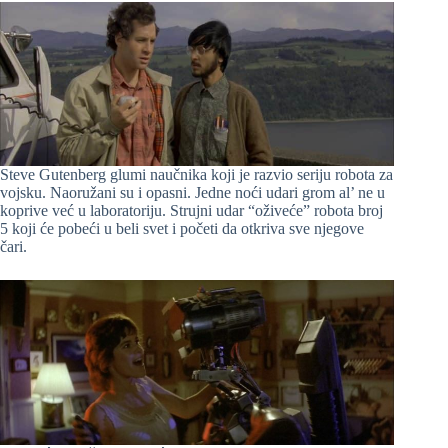
S
teve Gutenberg glumi naučnika koji je razvio seriju robota za
vojsku. Naoružani su i opasni. Jedne noći udari grom al’ ne u
koprive već u laboratoriju. Strujni udar “oživeće” robota broj
5 koji će pobeći u beli svet i početi da otkriva sve njegove
čari.