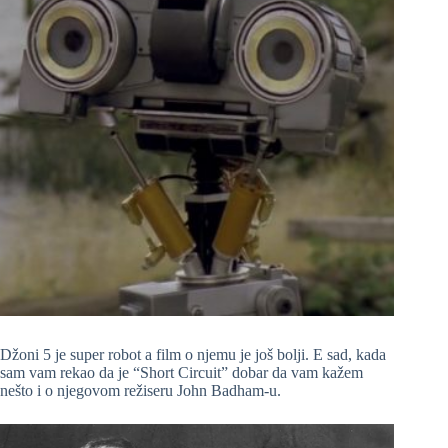
Džoni 5 je super robot a film o njemu je još bolji. E sad, kada
sam vam rekao da je “Short Circuit” dobar da vam kažem
nešto i o njegovom režiseru John Badham-u.