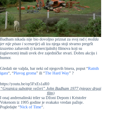
Badham nikada nije bio dovoljno priznat za svoj rad (
možda
jer nije pisao i scenarije
) ali iza njega stoji stvarno pregršt
izuzetno zabavnih (i komercijalnih) filmova koji su
(uglavnom) imali uvek dve zajedničke stvari. Dobru akciju i
humor.
Gledali ste valjda, bar neki od njegovih bisera, poput “
Ratnih
igara
“, “
Plavog groma
” ili “
The Hard Way
” ?
https://youtu.be/op5FxEs1aR0
“Groznica subotnje večeri” John Badham 1977 (njegov drugi
film)
I onaj andrenalinski triler sa Džoni Depom i Kristofer
Vokenom iz 1995 godine je svakako vredan pažnje.
Pogledajte “
Nick of Time
“.