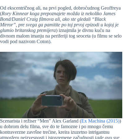
Od ekscentričnog ali, na prvi pogled, dobroćudnog Geoffreya
(
Rory Kinnear koga prepoznajete možda iz nekoliko James
Bond/Daniel Craig filmova ali, ako ste gledali “Black
Mirror”, pre svega ga pamitite po toj prvoj epizodi u kojoj je
glumio britanskog premijera
) iznajmila je divnu kuću na
divnom malom imanju na periferiji tog seoceta (u filmu se selo
vodi pod nazivom Coton).
Scenarista i režiser “Men” Alex Garland (
Ex Machina (2015)
)
u dobrom delu filma, sve do te famozne i po mnogo čemu
kontraverzne završne trećine, kreira izuzetno intrigantnu
atmosferu neizvesnosti i istovremene začudnosti (
gde ovo sve