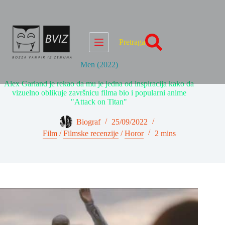
Skip
to
content
Pretraga
Men (2022)
Alex Garland je rekao da mu je jedna od inspiracija kako da
vizuelno oblikuje završnicu filma bio i popularni anime
"Attack on Titan"
Biograf
25/09/2022
Film
/
Filmske recenzije
/
Horor
2 mins