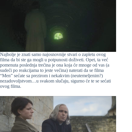
Najbolje je znati samo najosnovnije stvari o zapletu ovog
filma da bi ste ga mogli u potpunosti doživeti. Opet, ta već
pomenuta poslednja trećina je ona koja će mnoge od vas (a
sudeći po reakcijama to jeste većina) naterati da se filma
“Men” sećate sa prezirom i nekakvim (neutemeljenim?)
nezadovoljstvom…u svakom slučaju, sigurno će te se sećati
ovog filma.