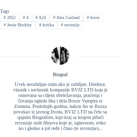
Tags
#
2022
#
4
#
A24
#
Alex Garland
#
horor
#
Jessie Buckley
#
kritika
#
recenzije
Biograf
Uvek neozbiljan osim ako je ozbiljan. Direktor,
vlasnik i suvlasnik kompanije BVIZ LTD koja je
osnovana sa ciljem obeležavanja, praćenja i
čuvanja ugleda lika i dela Bozze Vampira iz
Zemuna. Poslednjih godina, nakon što se Bozza
povukao iz javnog života, BVIZ LTD na čelu sa
sjajnim Biografom, krpi kraj sa krajem pišući
recenzije onih filmova koje je, uglavnom, retko
ko i gledao a još ređe i čitao (te recenzije)...