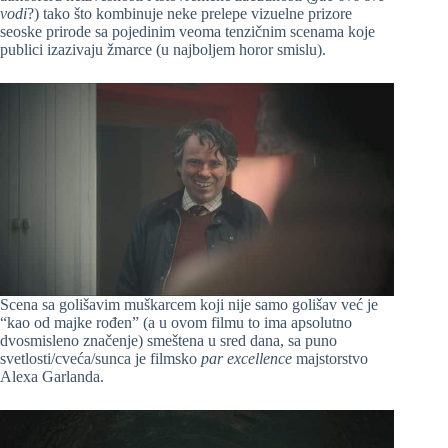
vodi
?) tako što kombinuje neke prelepe vizuelne prizore
seoske prirode sa pojedinim veoma tenzičnim scenama koje
publici izazivaju žmarce (u najboljem horor smislu).
Scena sa golišavim muškarcem koji nije samo golišav već je
“kao od majke rođen” (a u ovom filmu to ima apsolutno
dvosmisleno značenje) smeštena u sred dana, sa puno
svetlosti/cveća/sunca je filmsko
par excellence
majstorstvo
Alexa Garlanda.