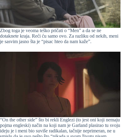
Zbog toga je veoma teško pričati o “Men” a da se ne
dotaknete kraja. Reći ću samo ovo. Za razliku od nekih, meni
je sasvim jasno šta je “pisac hteo da nam kaže”.
“On the other side” što bi rekli Englezi (to jest oni koji nemaju
pojma engleski) način na koji nam je Garland plasirao tu svoju
ideju je i meni bio suviše radikalan, tačnije neprimeran, ne u
smislu da je ovo nešto što “nikada u svom životu nisam