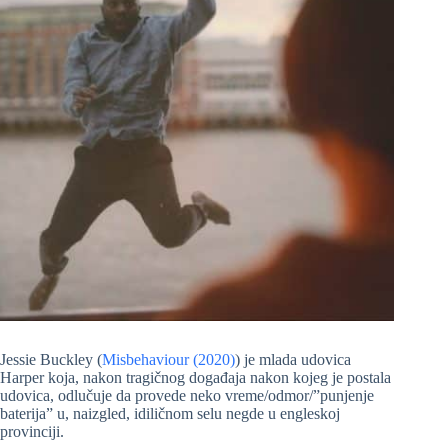
Jessie Buckley (
Misbehaviour (2020)
) je mlada udovica
Harper koja, nakon tragičnog događaja nakon kojeg je postala
udovica, odlučuje da provede neko vreme/odmor/”punjenje
baterija” u, naizgled, idiličnom selu negde u engleskoj
provinciji.