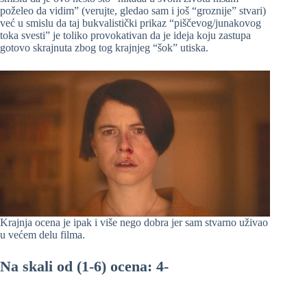
poželeo da vidim” (verujte, gledao sam i još “groznije” stvari)
već u smislu da taj bukvalistički prikaz “piščevog/junakovog
toka svesti” je toliko provokativan da je ideja koju zastupa
gotovo skrajnuta zbog tog krajnjeg “šok” utiska.
Krajnja ocena je ipak i više nego dobra jer sam stvarno uživao
u većem delu filma.
Na skali od (1-6) ocena: 4-