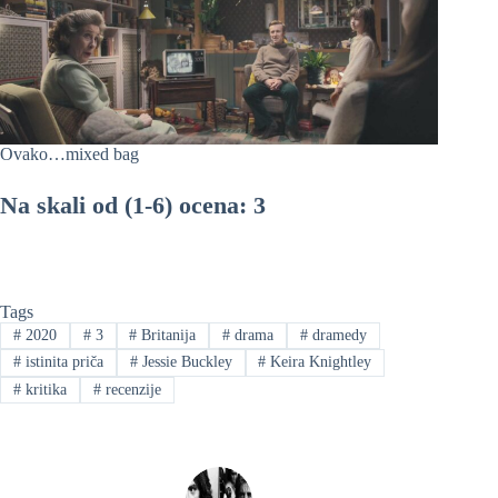
Ovako…mixed bag
Na skali od (1-6) ocena: 3
Tags
#
2020
#
3
#
Britanija
#
drama
#
dramedy
#
istinita priča
#
Jessie Buckley
#
Keira Knightley
#
kritika
#
recenzije