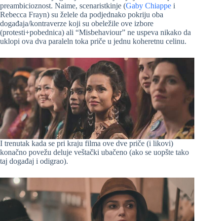
preambicioznost. Naime, scenaristkinje (
Gaby Chiappe
i
Rebecca Frayn) su želele da podjednako pokriju oba
događaja/kontraverze koji su obeležile ove izbore
(protesti+pobednica) ali “Misbehaviour” ne uspeva nikako da
uklopi ova dva paraleln toka priče u jednu koheretnu celinu.
I trenutak kada se pri kraju filma ove dve priče (i likovi)
konačno povežu deluje veštački ubačeno (ako se uopšte tako
taj događaj i odigrao).