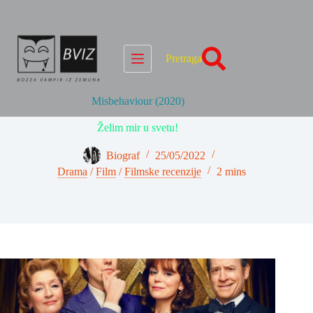
Skip
to
content
Pretraga
Misbehaviour (2020)
Želim mir u svetu!
Biograf
25/05/2022
Drama
/
Film
/
Filmske recenzije
2 mins