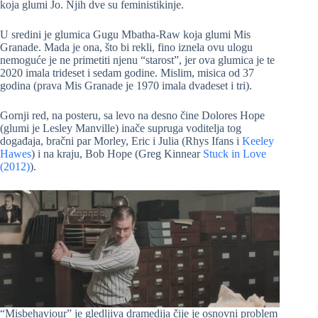
koja glumi Jo. Njih dve su feministikinje.
U sredini je glumica Gugu Mbatha-Raw koja glumi Mis
Granade. Mada je ona, što bi rekli, fino iznela ovu ulogu
nemoguće je ne primetiti njenu “starost”, jer ova glumica je te
2020 imala trideset i sedam godine. Mislim, misica od 37
godina (prava Mis Granade je 1970 imala dvadeset i tri).
Gornji red, na posteru, sa levo na desno čine Dolores Hope
(glumi je Lesley Manville) inače supruga voditelja tog
događaja, bračni par Morley, Eric i Julia (Rhys Ifans i
Keeley
Hawes
) i na kraju, Bob Hope (Greg Kinnear
Stuck in Love
(2012)
).
“Misbehaviour” je gledljiva dramedija čije je osnovni problem