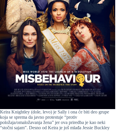
Keira Knightley (dole, levo) je Sally i ona će biti deo grupe
koja se sprema da javno protestuje “protiv
položaja/omaložavanja žena” jer ova priredba je kao neki
“stočni sajam”. Desno od Keira je još mlađa Jessie Buckley