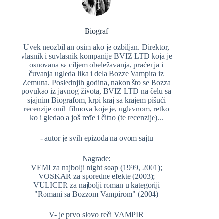
Biograf
Uvek neozbiljan osim ako je ozbiljan. Direktor,
vlasnik i suvlasnik kompanije BVIZ LTD koja je
osnovana sa ciljem obeležavanja, praćenja i
čuvanja ugleda lika i dela Bozze Vampira iz
Zemuna. Poslednjih godina, nakon što se Bozza
povukao iz javnog života, BVIZ LTD na čelu sa
sjajnim Biografom, krpi kraj sa krajem pišući
recenzije onih filmova koje je, uglavnom, retko
ko i gledao a još ređe i čitao (te recenzije)...
- autor je svih epizoda na ovom sajtu
Nagrade:
VEMI za najbolji night soap (1999, 2001);
VOSKAR za sporedne efekte (2003);
VULICER za najbolji roman u kategoriji
"Romani sa Bozzom Vampirom" (2004)
V- je prvo slovo reči VAMPIR