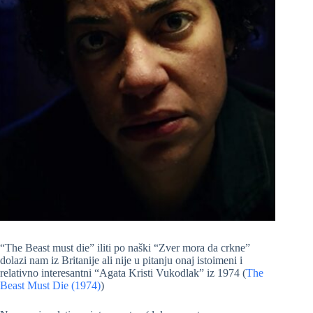
“The Beast must die” iliti po naški “Zver mora da crkne”
dolazi nam iz Britanije ali nije u pitanju onaj istoimeni i
relativno interesantni “Agata Kristi Vukodlak” iz 1974 (
The
Beast Must Die (1974)
)