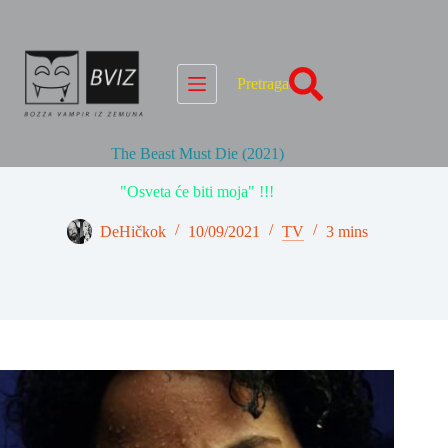
Skip
to
content
Pretraga
The Beast Must Die (2021)
"Osveta će biti moja" !!!
DeHičkok
10/09/2021
TV
3 mins