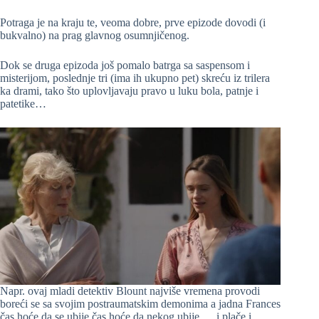
Potraga je na kraju te, veoma dobre, prve epizode dovodi (i
bukvalno) na prag glavnog osumnjičenog.
Dok se druga epizoda još pomalo batrga sa saspensom i
misterijom, poslednje tri (ima ih ukupno pet) skreću iz trilera
ka drami, tako što uplovljavaju pravo u luku bola, patnje i
patetike…
Napr. ovaj mladi detektiv Blount najviše vremena provodi
boreći se sa svojim postraumatskim demonima a jadna Frances
čas hoće da se ubije čas hoće da nekog ubije…. i plače i