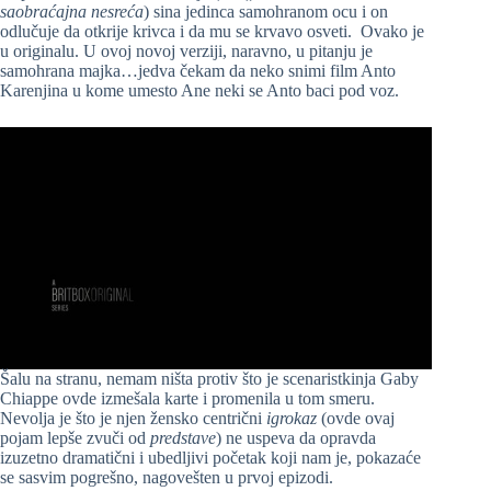
saobraćajna nesreća
) sina jedinca samohranom ocu i on
odlučuje da otkrije krivca i da mu se krvavo osveti. Ovako je
u originalu. U ovoj novoj verziji, naravno, u pitanju je
samohrana majka…jedva čekam da neko snimi film Anto
Karenjina u kome umesto Ane neki se Anto baci pod voz.
Šalu na stranu, nemam ništa protiv što je scenaristkinja Gaby
Chiappe ovde izmešala karte i promenila u tom smeru.
Nevolja je što je njen žensko centrični
igrokaz
(ovde ovaj
pojam lepše zvuči od
predstave
) ne uspeva da opravda
izuzetno dramatični i ubedljivi početak koji nam je, pokazaće
se sasvim pogrešno, nagovešten u prvoj epizodi.