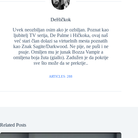
DeHičkok
Uvek neozbiljan osim ako je ozbiljan. Poznat kao
ljubitelj TV serija, De Palme i Hičkoka, ovaj naš
već stari član dolazi sa virtuelnih mesta poznatih
kao Znak Sagite/Darkwood. Ne pije, ne puši i ne
psuje. Omiljen mu je junak Bozza Vampir a
omiljena boja žuta (giallo). Zadužen je da pokrije
sve što može da se prekrije..
ARTICLES: 288
Related Posts