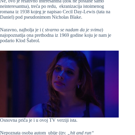
Ne, ovo je relativno interesantna (dok ne postane samo
neinteresantna), treća po redu, ekranizacija istoimenog
romana iz 1938 kojeg je napisao Cecil Day-Lewis (tata na
Daniel) pod pseudonimom Nicholas Blake.
Naravno, najbolja je i (
stvarno se nadam da je svima
)
najopoznatija ona prethodna iz 1969 godine koju je nam je
podario Klod Šabrol.
Osnovna priča je i u ovoj TV verziji ista.
Nepoznata osoba autom ubije (
tzv. „hit and run“