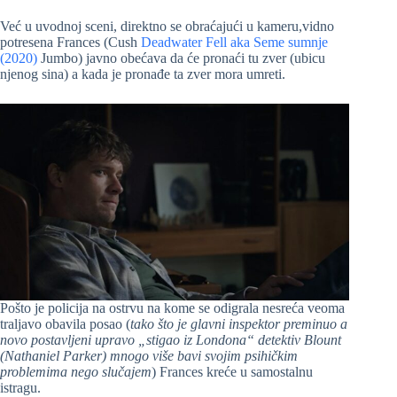
Već u uvodnoj sceni, direktno se obraćajući u kameru,vidno
potresena Frances (Cush
Deadwater Fell aka Seme sumnje
(2020)
Jumbo) javno obećava da će pronaći tu zver (ubicu
njenog sina) a kada je pronađe ta zver mora umreti.
Pošto je policija na ostrvu na kome se odigrala nesreća veoma
traljavo obavila posao (
tako što je glavni inspektor preminuo a
novo postavljeni upravo „stigao iz Londona“ detektiv Blount
(Nathaniel Parker) mnogo više bavi svojim psihičkim
problemima nego slučajem
) Frances kreće u samostalnu
istragu.