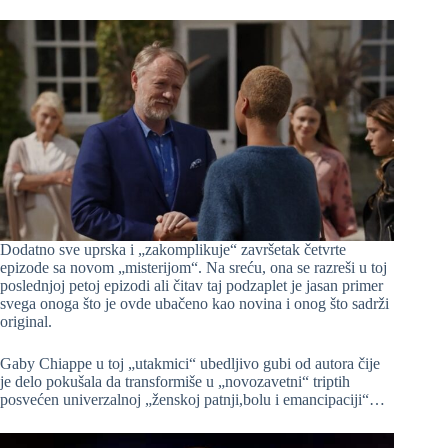
Dodatno sve uprska i „zakomplikuje“ završetak četvrte
epizode sa novom „misterijom“. Na sreću, ona se razreši u toj
poslednjoj petoj epizodi ali čitav taj podzaplet je jasan primer
svega onoga što je ovde ubačeno kao novina i onog što sadrži
original.
Gaby Chiappe u toj „utakmici“ ubedljivo gubi od autora čije
je delo pokušala da transformiše u „novozavetni“ triptih
posvećen univerzalnoj „ženskoj patnji,bolu i emancipaciji“…