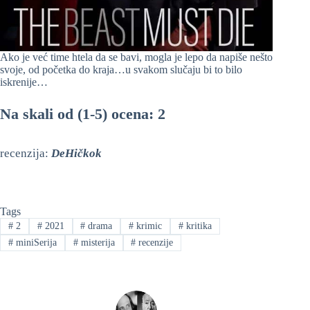
Ako je već time htela da se bavi, mogla je lepo da napiše nešto
svoje, od početka do kraja…u svakom slučaju bi to bilo
iskrenije…
Na skali od (1-5) ocena: 2
recenzija:
DeHičkok
Tags
#
2
#
2021
#
drama
#
krimic
#
kritika
#
miniSerija
#
misterija
#
recenzije