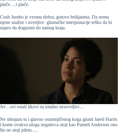
plače….i plače.
Cush Jumbo je veoma dobra, gotovo brilijantna. Da nema
njene snažne i uverljive glumačke interpratacije teško da bi
uspeo da doguram do samog kraja.
Jer…svi ostali likovi su totalno neuverljivi…
Ne ubrajam tu i glavno osumnjičenog koga glumi Jared Harris
i kome ovakva uloga negativca stoji kao Pameli Anderson ono
što ne stoji piletu….