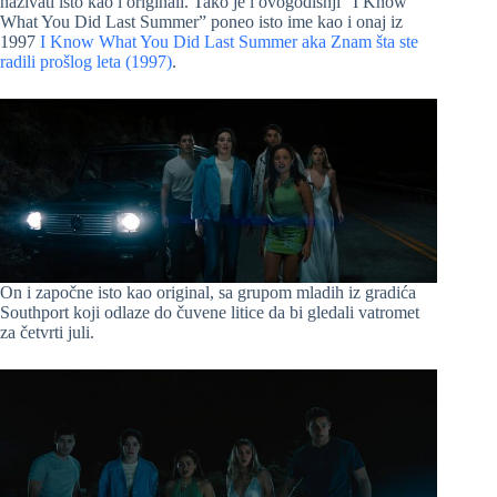
nazivati isto kao i originali. Tako je i ovogodišnji “I Know
What You Did Last Summer” poneo isto ime kao i onaj iz
1997
I Know What You Did Last Summer aka Znam šta ste
radili prošlog leta (1997)
.
On i započne isto kao original, sa grupom mladih iz gradića
Southport koji odlaze do čuvene litice da bi gledali vatromet
za četvrti juli.