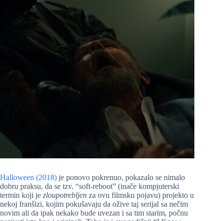
Halloween (2018)
je ponovo pokrenuo, pokazalo se nimalo
dobru praksu, da se tzv. “soft-reboot” (inače kompjuterski
termin koji je
zloupotrebljen
za ovu filmsku pojavu) projekto u
nekoj franšizi, kojim pokušavaju da ožive taj serijal sa nečim
novim ali da ipak nekako bude uvezan i sa tim starim, počnu