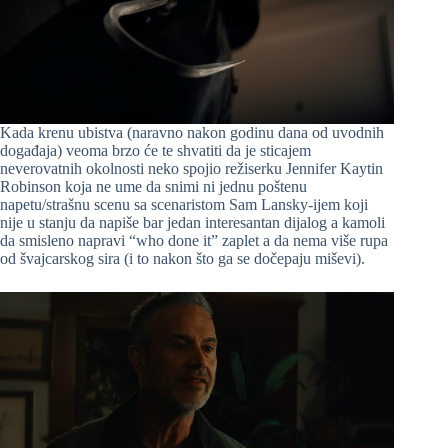
Kada krenu ubistva (naravno nakon godinu dana od uvodnih
događaja) veoma brzo će te shvatiti da je sticajem
neverovatnih okolnosti neko spojio režiserku Jennifer Kaytin
Robinson koja ne ume da snimi ni jednu poštenu
napetu/strašnu scenu sa scenaristom Sam Lansky-ijem koji
nije u stanju da napiše bar jedan interesantan dijalog a kamoli
da smisleno napravi “who done it” zaplet a da nema više rupa
od švajcarskog sira (i to nakon što ga se dočepaju miševi).