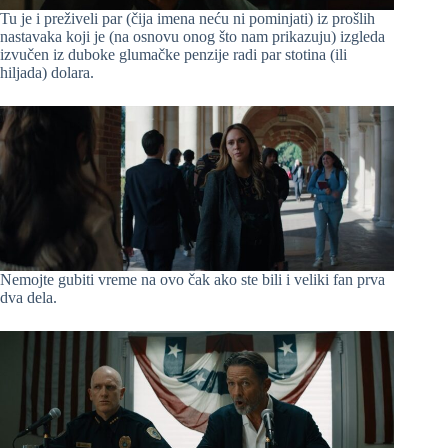
Tu je i preživeli par (čija imena neću ni pominjati) iz prošlih
nastavaka koji je (na osnovu onog što nam prikazuju) izgleda
izvučen iz duboke glumačke penzije radi par stotina (ili
hiljada) dolara.
Nemojte gubiti vreme na ovo čak ako ste bili i veliki fan prva
dva dela.