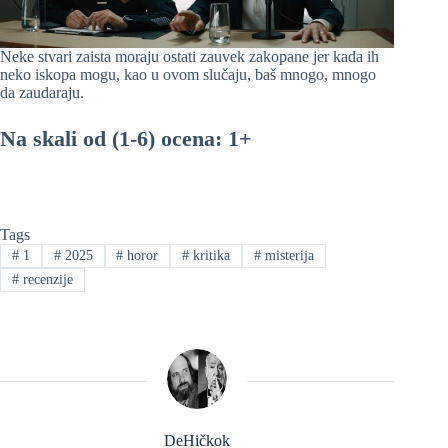
Neke stvari zaista moraju ostati zauvek zakopane jer kada ih
neko iskopa mogu, kao u ovom slučaju, baš mnogo, mnogo
da zaudaraju.
Na skali od (1-6) ocena: 1+
Tags
#
1
#
2025
#
horor
#
kritika
#
misterija
#
recenzije
DeHičkok