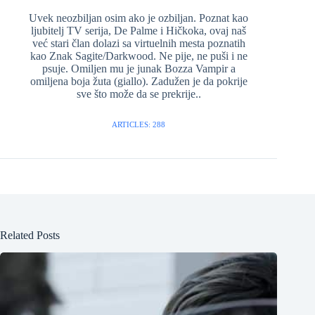
Uvek neozbiljan osim ako je ozbiljan. Poznat kao
ljubitelj TV serija, De Palme i Hičkoka, ovaj naš
već stari član dolazi sa virtuelnih mesta poznatih
kao Znak Sagite/Darkwood. Ne pije, ne puši i ne
psuje. Omiljen mu je junak Bozza Vampir a
omiljena boja žuta (giallo). Zadužen je da pokrije
sve što može da se prekrije..
ARTICLES: 288
Related Posts