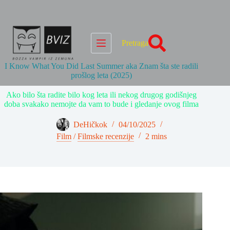
Skip
to
content
Pretraga
I Know What You Did Last Summer aka Znam šta ste radili
prošlog leta (2025)
Ako bilo šta radite bilo kog leta ili nekog drugog godišnjeg
doba svakako nemojte da vam to bude i gledanje ovog filma
DeHičkok
04/10/2025
Film
/
Filmske recenzije
2 mins