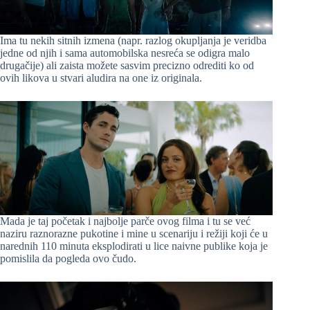
Ima tu nekih sitnih izmena (napr. razlog okupljanja je veridba
jedne od njih i sama automobilska nesreća se odigra malo
drugačije) ali zaista možete sasvim precizno odrediti ko od
ovih likova u stvari aludira na one iz originala.
Mada je taj početak i najbolje parče ovog filma i tu se već
naziru raznorazne pukotine i mine u scenariju i režiji koji će u
narednih 110 minuta eksplodirati u lice naivne publike koja je
pomislila da pogleda ovo čudo.