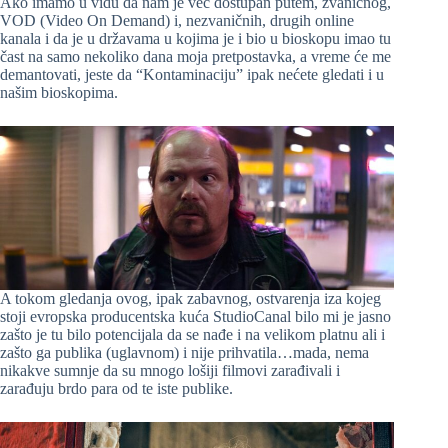
Ako imamo u vidu da nam je već dostupan putem, zvaničnog,
VOD (Video On Demand) i, nezvaničnih, drugih online
kanala i da je u državama u kojima je i bio u bioskopu imao tu
čast na samo nekoliko dana moja pretpostavka, a vreme će me
demantovati, jeste da “Kontaminaciju” ipak nećete gledati i u
našim bioskopima.
A tokom gledanja ovog, ipak zabavnog, ostvarenja iza kojeg
stoji evropska producentska kuća StudioCanal bilo mi je jasno
zašto je tu bilo potencijala da se nađe i na velikom platnu ali i
zašto ga publika (uglavnom) i nije prihvatila…mada, nema
nikakve sumnje da su mnogo lošiji filmovi zarađivali i
zarađuju brdo para od te iste publike.