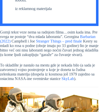
sobom.
iz reklamnog materijala
Gornji tekst veze nema sa radnjom filma…osim kada ima. Pre
svega ne postoje “dva mlada laboranta”. Georgina
Barbarian
(2022)
Campbell i Joe
Stranger Things – pred finale
Keery su
mladi ko rosa u podne (oboje imaju po 33 godine) što je manje
bitno već oni nisu laboranti nego noćni čuvari jednog skladišta
(u kome ljudi zakupljuju “garaže” za čuvanje stvari).
To skladište je nastalo na mestu gde je nekada bilo (a sada je
zatvoreno) vojno postrojenje u koje je doneta ta čudna
zelenkasta materija (dospela iz kosmosa još 1979 zajedno sa
ostacima NASA-ine svemirske stanice
SkyLab
).