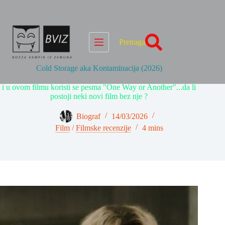
Skip
to
content
Pretraga
Cold Storage aka Kontaminacija (2026)
i u ovom filmu koristi se pesma "One Way or Another"...da li
postoji neki novi film bez nje ?
Biograf
14/03/2026
Film
/
Filmske recenzije
4 mins