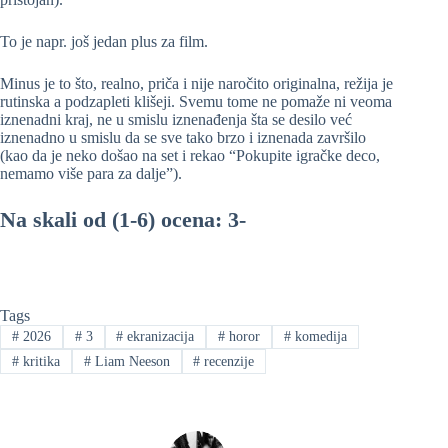
To je napr. još jedan plus za film.
Minus je to što, realno, priča i nije naročito originalna, režija je
rutinska a podzapleti klišeji. Svemu tome ne pomaže ni veoma
iznenadni kraj, ne u smislu iznenađenja šta se desilo već
iznenadno u smislu da se sve tako brzo i iznenada završilo
(kao da je neko došao na set i rekao “Pokupite igračke deco,
nemamo više para za dalje”).
Na skali od (1-6) ocena: 3-
Tags
#
2026
#
3
#
ekranizacija
#
horor
#
komedija
#
kritika
#
Liam Neeson
#
recenzije