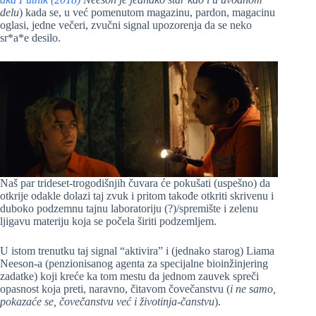
delu
) kada se, u već pomenutom magazinu, pardon, magacinu
oglasi, jedne večeri, zvučni signal upozorenja da se neko
sr*a*e desilo.
Naš par trideset-trogodišnjih čuvara će pokušati (uspešno) da
otkrije odakle dolazi taj zvuk i pritom takođe otkriti skrivenu i
duboko podzemnu tajnu laboratoriju (?)/spremište i zelenu
ljigavu materiju koja se počela širiti podzemljem.
U istom trenutku taj signal “aktivira” i (jednako starog) Liama
Neeson-a (penzionisanog agenta za specijalne bioinžinjering
zadatke) koji kreće ka tom mestu da jednom zauvek spreči
opasnost koja preti, naravno, čitavom čovečanstvu (
i ne samo,
pokazaće se, čovečanstvu već i životinja-čanstvu
).