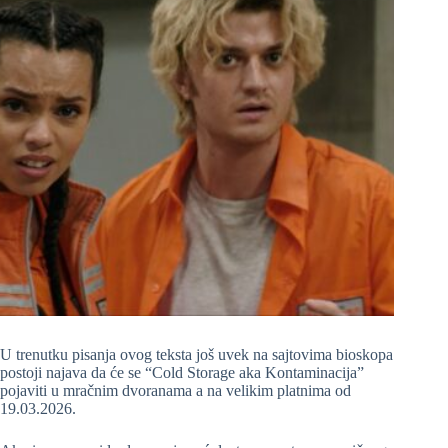
U trenutku pisanja ovog teksta još uvek na sajtovima bioskopa
postoji najava da će se “Cold Storage aka Kontaminacija”
pojaviti u mračnim dvoranama a na velikim platnima od
19.03.2026.