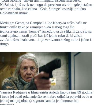
“Cold Storage” takvih finih minijatura/scena ima često.
Nažalost, i još uvek ne mogu da precizno utvrdim gde je tačno
ovde zaribalo, kao celina, “Cold Storage” ostavlja prilično
Cold/hladan utisak.
Međuigra Georgina Campbell i Joe Keery-ia nešto baš i ne
funkcioniše kako je zamišljeno, da li zbog toga što
jednostavno nema “hemije” između ova dva lika ili zato što su
sami dijalozi morali proći bar još jednu ruku da bi zaista
zvučali oštro i zabavno…ili je verovatno razlog tome i jedno i
drugo.
Vanessa Redgrave u filmu zaista izgleda kao da ima 89 godina
i treba joj odati priznanje što se hrabro odlučila pojaviti ovde u
jednoj manjoj ulozi (a siguran sam da je i honorar bio
pristojan).