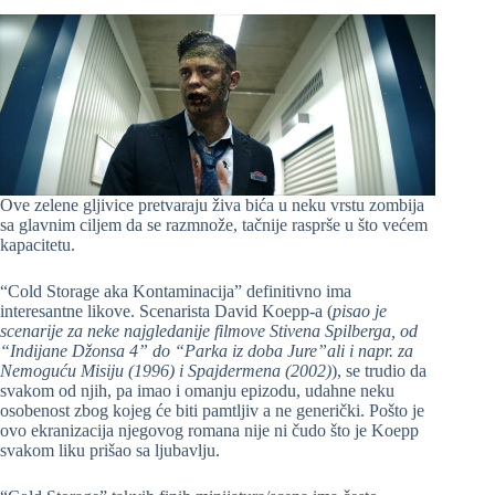
Ove zelene gljivice pretvaraju živa bića u neku vrstu zombija
sa glavnim ciljem da se razmnože, tačnije rasprše u što većem
kapacitetu.
“Cold Storage aka Kontaminacija” definitivno ima
interesantne likove. Scenarista David Koepp-a (
pisao je
scenarije za neke najgledanije filmove Stivena Spilberga, od
“Indijane Džonsa 4” do “Parka iz doba Jure”ali i napr. za
Nemoguću Misiju (1996) i Spajdermena (2002)
), se trudio da
svakom od njih, pa imao i omanju epizodu, udahne neku
osobenost zbog kojeg će biti pamtljiv a ne generički. Pošto je
ovo ekranizacija njegovog romana nije ni čudo što je Koepp
svakom liku prišao sa ljubavlju.