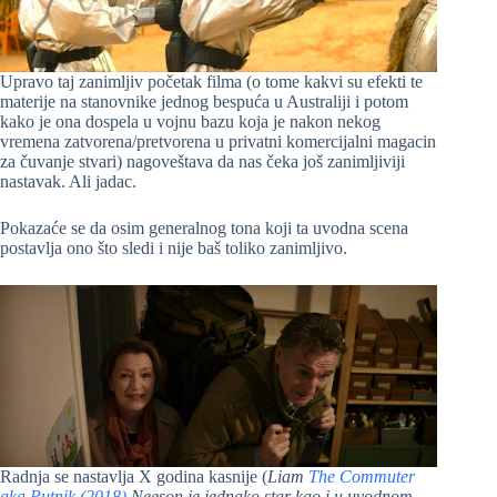
Upravo taj zanimljiv početak filma (o tome kakvi su efekti te
materije na stanovnike jednog bespuća u Australiji i potom
kako je ona dospela u vojnu bazu koja je nakon nekog
vremena zatvorena/pretvorena u privatni komercijalni magacin
za čuvanje stvari) nagoveštava da nas čeka još zanimljiviji
nastavak. Ali jadac.
Pokazaće se da osim generalnog tona koji ta uvodna scena
postavlja ono što sledi i nije baš toliko zanimljivo.
Radnja se nastavlja X godina kasnije (
Liam
The Commuter
aka Putnik (2018)
Neeson je jednako star kao i u uvodnom