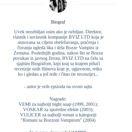
Biograf
Uvek neozbiljan osim ako je ozbiljan. Direktor,
vlasnik i suvlasnik kompanije BVIZ LTD koja je
osnovana sa ciljem obeležavanja, praćenja i
čuvanja ugleda lika i dela Bozze Vampira iz
Zemuna. Poslednjih godina, nakon što se Bozza
povukao iz javnog života, BVIZ LTD na čelu sa
sjajnim Biografom, krpi kraj sa krajem pišući
recenzije onih filmova koje je, uglavnom, retko
ko i gledao a još ređe i čitao (te recenzije)...
- autor je svih epizoda na ovom sajtu
Nagrade:
VEMI za najbolji night soap (1999, 2001);
VOSKAR za sporedne efekte (2003);
VULICER za najbolji roman u kategoriji
"Romani sa Bozzom Vampirom" (2004)