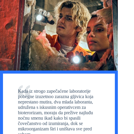
Kada iz strogo zapečaćene laboratorije
pobegne izuzetnoo zarazna gljivica koja
neprestano mutira, dva mlada laboranta,
udružena s iskusnim operativcem za
bioterorizam, moraju da prežive najluđu
noćnu smenu ikad kako bi spasili
čovečanstvo od izumiranja, dok se
mikroorganizam širi i uništava sve pred