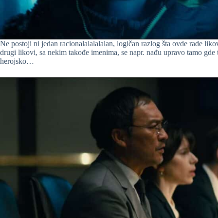
Ne postoji ni jedan racionalalalalalan, logičan razlog šta ovde rade 
drugi likovi, sa nekim takođe imenima, se napr. nađu upravo tamo gde
herojsko…