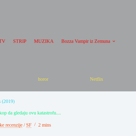
TV
STRIP
MUZIKA
Bozza Vampir iz Zemuna
horor
Netflix
s (2019)
op da gledaju ovu katastrofu....
ke recenzije
/
SF
2 mins