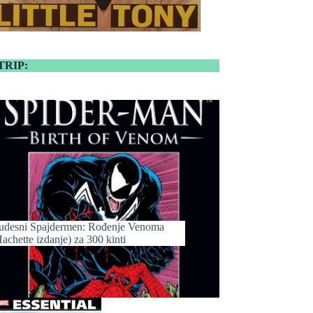
TRIP:
udesni Spajdermen: Rođenje Venoma
achette izdanje) za 300 kinti