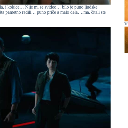
a, i kokice… Nije mi se svideo… bilo je puno ljudske
ta pametno radili… puno priče a malo dela….ma, čitali ste
V