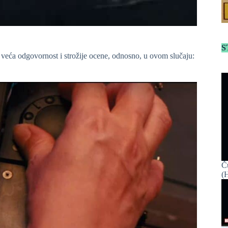
S
 veća odgovornost i strožije ocene, odnosno, u ovom slučaju:
Č
(H