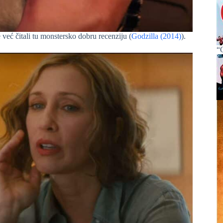
eć čitali tu monstersko dobru recenziju (
Godzilla (2014)
).
“O