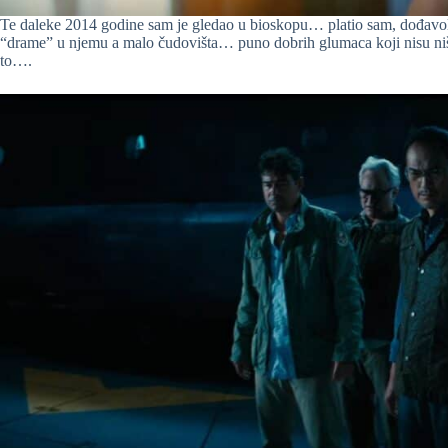
Te daleke 2014 godine sam je gledao u bioskopu… platio sam, dođavol
“drame” u njemu a malo čudovišta… puno dobrih glumaca koji nisu niš
to….