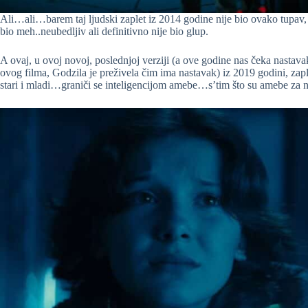
Ali…ali…barem taj ljudski zaplet iz 2014 godine nije bio ovako tupav
bio meh..neubedljiv ali definitivno nije bio glup.
A ovaj, u ovoj novoj, poslednjoj verziji (a ove godine nas čeka nast
ovog filma, Godzila je preživela čim ima nastavak) iz 2019 godini, zap
stari i mladi…graniči se inteligencijom amebe…s’tim što su amebe za 