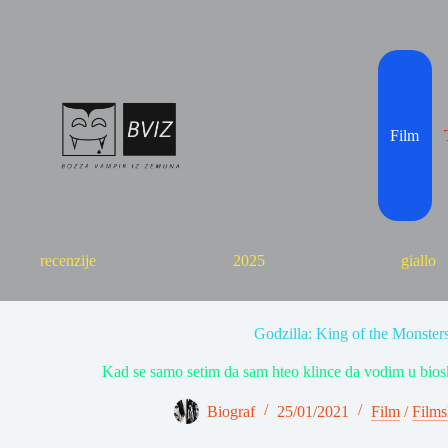
Skip
to
content
Film
recenzije
2025
giallo
Godzilla: King of the Monster
Kad se samo setim da sam hteo klince da vodim u biosk
Biograf
25/01/2021
Film
/
Films