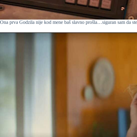
Ona prva Godzila nije kod mene baš slavno prošla…siguran sam da ste v