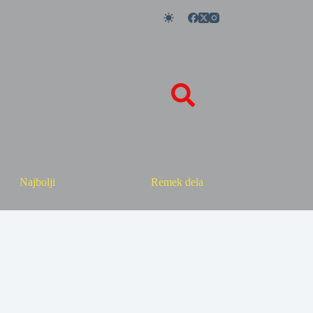
Najbolji
Remek dela