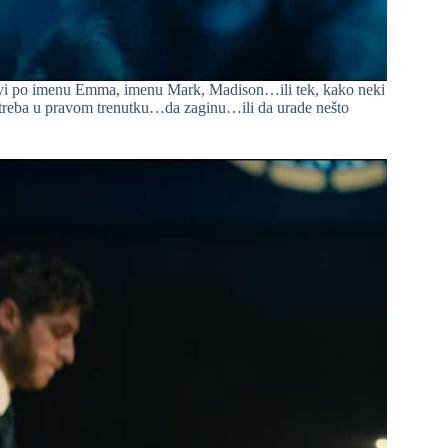
likovi po imenu Emma, imenu Mark, Madison…ili tek, kako neki
 treba u pravom trenutku…da zaginu…ili da urade nešto