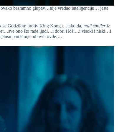
, ovako besramno glupav…nije vređao inteligenciju… jeste
avak sa Godzilom protiv King Konga…tako da,
mali spojler
iz
let…sve ono što rade ljudi…i dobri i loši…i visoki i niski…i
nijansu pametnije od ovih ovde….