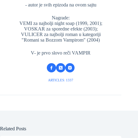
- autor je svih epizoda na ovom sajtu
Nagrade:
VEMI za najbolji night soap (1999, 2001);
VOSKAR za sporedne efekte (2003);
VULICER za najbolji roman u kategoriji
"Romani sa Bozzom Vampirom" (2004)
V- je prvo slovo reči VAMPIR
ARTICLES: 1337
Related Posts