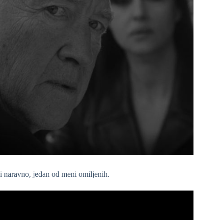
i naravno, jedan od meni omiljenih.