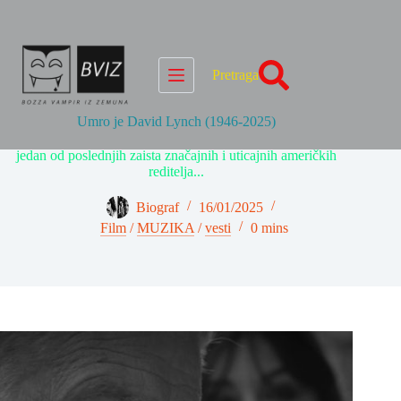
Skip
to
content
Pretraga
Umro je David Lynch (1946-2025)
jedan od poslednjih zaista značajnih i uticajnih američkih
reditelja...
Biograf
16/01/2025
Film
/
MUZIKA
/
vesti
0 mins