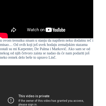
u ovom trenutku nisam u stanju da napišem neku dodatnu reč i
misao… Od ovih koji još uvek hodaju zemaljskim stazama
ostali su mi Karpenter, De Palma i Marković. Ako sam se od
nekog od njih četvoro zaista se nadao da će nam podariti još
neko remek delo beše to upravo Linč.