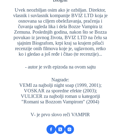
Uvek neozbiljan osim ako je ozbiljan. Direktor,
vlasnik i suvlasnik kompanije BVIZ LTD koja je
osnovana sa ciljem obeležavanja, praćenja i
čuvanja ugleda lika i dela Bozze Vampira iz
Zemuna. Poslednjih godina, nakon što se Bozza
povukao iz javnog života, BVIZ LTD na čelu sa
sjajnim Biografom, krpi kraj sa krajem pišući
recenzije onih filmova koje je, uglavnom, retko
ko i gledao a još ređe i čitao (te recenzije)...
- autor je svih epizoda na ovom sajtu
Nagrade:
VEMI za najbolji night soap (1999, 2001);
VOSKAR za sporedne efekte (2003);
VULICER za najbolji roman u kategoriji
"Romani sa Bozzom Vampirom" (2004)
V- je prvo slovo reči VAMPIR