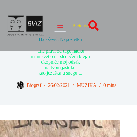
Skip
to
content
Pretraga
Balašević: Naposletku
...ne pravi od tuge nauku
mani svetlo na sledećem bregu
okopniće moj otisak
na tvom jastuku
kao jezuška u snegu ...
Biograf
26/02/2021
MUZIKA
0 mins