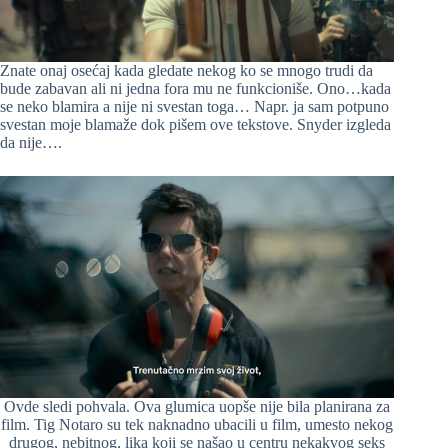
Znate onaj osećaj kada gledate nekog ko se mnogo trudi da
bude zabavan ali ni jedna fora mu ne funkcioniše. Ono…kada
se neko blamira a nije ni svestan toga… Napr. ja sam potpuno
svestan moje blamaže dok pišem ove tekstove. Snyder izgleda
da nije….
Ovde sledi pohvala. Ova glumica uopše nije bila planirana za
film. Tig Notaro su tek naknadno ubacili u film, umesto nekog
drugog, nebitnog, lika koji se našao u centru nekakvog seks