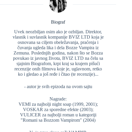
Biograf
Uvek neozbiljan osim ako je ozbiljan. Direktor,
vlasnik i suvlasnik kompanije BVIZ LTD koja je
osnovana sa ciljem obeležavanja, praćenja i
čuvanja ugleda lika i dela Bozze Vampira iz
Zemuna. Poslednjih godina, nakon što se Bozza
povukao iz javnog života, BVIZ LTD na čelu sa
sjajnim Biografom, krpi kraj sa krajem pišući
recenzije onih filmova koje je, uglavnom, retko
ko i gledao a još ređe i čitao (te recenzije)...
- autor je svih epizoda na ovom sajtu
Nagrade:
VEMI za najbolji night soap (1999, 2001);
VOSKAR za sporedne efekte (2003);
VULICER za najbolji roman u kategoriji
"Romani sa Bozzom Vampirom" (2004)