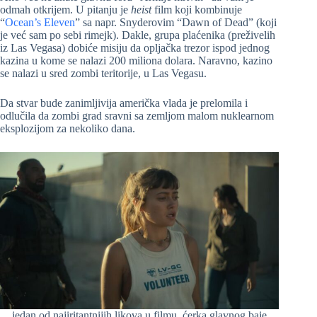
odmah otkrijem. U pitanju je
heist
film koji kombinuje
“
Ocean’s Eleven
” sa napr. Snyderovim “Dawn of Dead” (koji
je već sam po sebi rimejk). Dakle, grupa plaćenika (preživelih
iz Las Vegasa) dobiće misiju da opljačka trezor ispod jednog
kazina u kome se nalazi 200 miliona dolara. Naravno, kazino
se nalazi u sred zombi teritorije, u Las Vegasu.
Da stvar bude zanimljivija američka vlada je prelomila i
odlučila da zombi grad sravni sa zemljom malom nuklearnom
eksplozijom za nekoliko dana.
jedan od najiritantnijih likova u filmu, ćerka glavnog baje