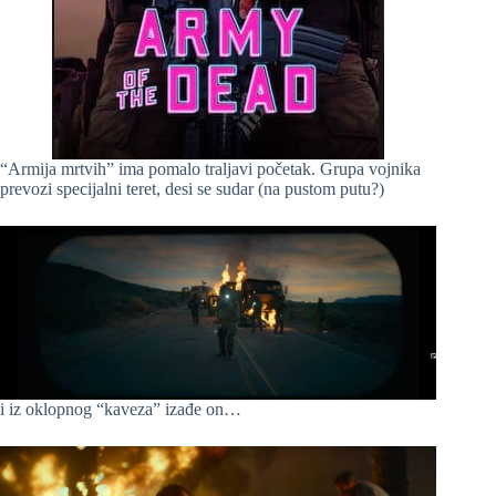
“Armija mrtvih” ima pomalo traljavi početak. Grupa vojnika
prevozi specijalni teret, desi se sudar (na pustom putu?)
i iz oklopnog “kaveza” izađe on…