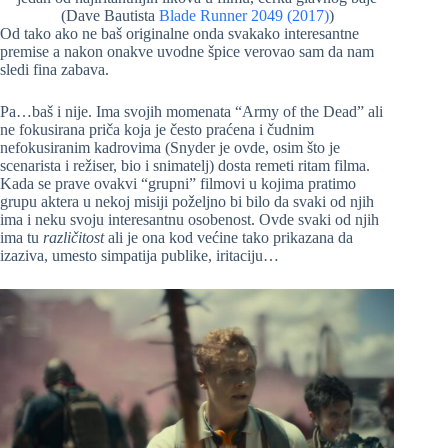
(Dave Bautista
Blade Runner 2049 (2017)
)
Od tako ako ne baš originalne onda svakako interesantne
premise a nakon onakve uvodne špice verovao sam da nam
sledi fina zabava.
Pa…baš i nije. Ima svojih momenata “Army of the Dead” ali
ne fokusirana priča koja je često praćena i čudnim
nefokusiranim kadrovima (Snyder je ovde, osim što je
scenarista i režiser, bio i snimatelj) dosta remeti ritam filma.
Kada se prave ovakvi “grupni” filmovi u kojima pratimo
grupu aktera u nekoj misiji poželjno bi bilo da svaki od njih
ima i neku svoju interesantnu osobenost. Ovde svaki od njih
ima tu
različitost
ali je ona kod većine tako prikazana da
izaziva, umesto simpatija publike, iritaciju…