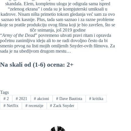
skandala. Elem, kompletnu ulogu je odigrala sama ispred
“zelenog ekrana” i onda su je kompjuterski umiksali u
kadrove. Nisam ništa primetio tokom gledanja već sam za ovo
saznao tek kasnije. Plus, tada sam saznao i za razne probleme
koje su pratile produkciju ovog filma koji je bio završen, što se
tiče snimanja, još 2019 godine
“
Army of the Dead
” povremeno uhvati pravi ritam i opravda
početnu zanimljivu ideju ali to ne radi dovoljno često da bi
smenio prvog na listi mojih omiljenih Snyder-ovih filmova. Za
sada je na ubedljvom drugom mestu…
Na skali od (1-6) ocena: 2+
Tags
#
2
#
2021
#
akcioni
#
Dave Bautista
#
kritika
#
Netflix
#
recenzije
#
Zack Snyder