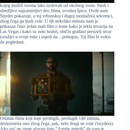
kojeg možeš veoma lako izolovati od okolnog sveta. Sledi i
ubedljivo najzanimljivi deo filma, uvodna špica. Ovde nam
Snyder pokazuje, u toj vrhunskoj i dugoj montažnoj sekvenci,
zbog čega ga ljudi vole. U tih nekoliko minuta nam je
prikazan čitav jedan mali film o tome kako je tekla invazija na
Las Vegas i kako su neki hrabri, obični građani preuzeli stvar
(oružje) u svoje ruke i uspeli da…pobegnu. Taj film bi voleo
da pogledam.
Ostatak filma koji traje predugih, predugih 148 minuta,
demonstrira ono zbog čega, pak, neki drugi ne vole (Snydera).
Ako već ne znate glavnu foru “Armije mrtvih” da vam je