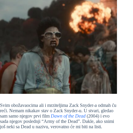
Svim obožavaocima ali i mrziteljima Zack Snyder-a odmah ću
reći. Nemam nikakav stav o Zack Snyder-u. U stvari, gledao
sam samo njegov prvi film
Dawn of the Dead
(2004) i evo
sada njegov poslednji “Army of the Dead”. Dakle, ako snimi
još neki sa Dead u nazivu, verovatno će mi biti na listi.