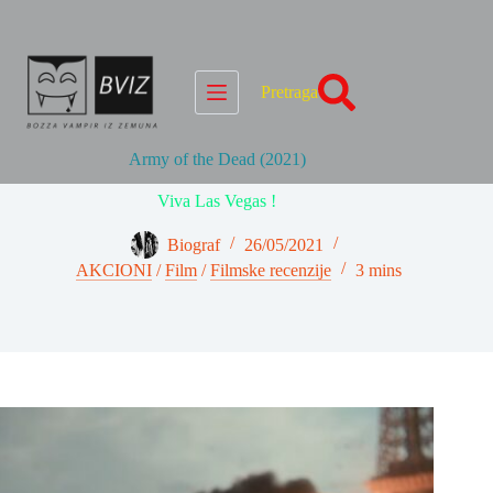
Skip
to
content
Pretraga
Army of the Dead (2021)
Viva Las Vegas !
Biograf
26/05/2021
AKCIONI
/
Film
/
Filmske recenzije
3 mins