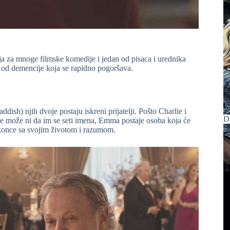
rija za mnoge filmske komedije i jedan od pisaca i urednika
i od demencije koja se rapidno pogoršava.
sh) njih dvoje postaju iskreni prijatelji. Pošto Charlie i
D
e može ni da im se seti imena, Emma postaje osoba koja će
konce sa svojim životom i razumom.