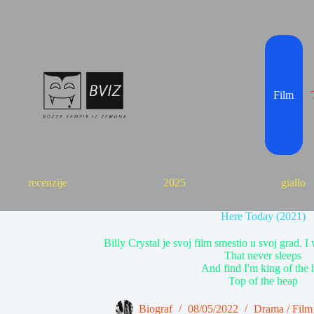
Skip
to
content
Film
recenzije
2025
giallo
Here Today (2021)
Billy Crystal je svoj film smestio u svoj grad. I
That never sleeps
And find I'm king of the h
Top of the heap
Biograf
08/05/2022
Drama
/
Film