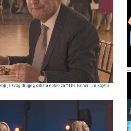
D
s koji je svog drugog oskara dobio za “The Father” i u kojem