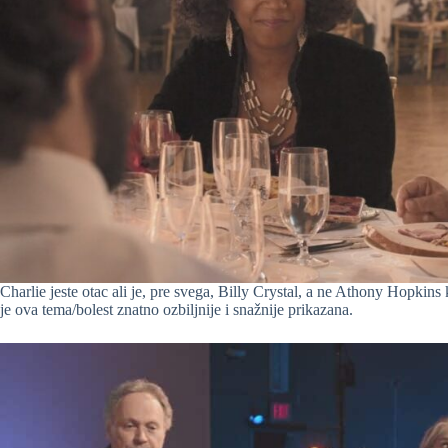
Charlie jeste otac ali je, pre svega, Billy Crystal, a ne Athony Hopkin
je ova tema/bolest znatno ozbiljnije i snažnije prikazana.