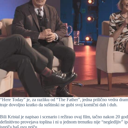
“Here Today” je, za razliku od “The Father”, jedna prilično vedra dra
traje dovoljno kratko da suštinski ne gubi svoj komični dah i duh.
Bili Kristal je napisao i scenario i režirao ovaj film, tačno nakon 20 
definitivno provejava toplina i ni u jednom trenutku nije “negledljiv” 
ispriča baš ovu priču.