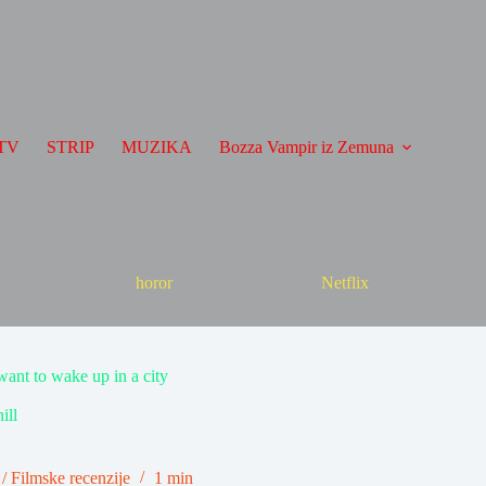
TV
STRIP
MUZIKA
Bozza Vampir iz Zemuna
horor
Netflix
 want to wake up in a city
ill
/
Filmske recenzije
1 min