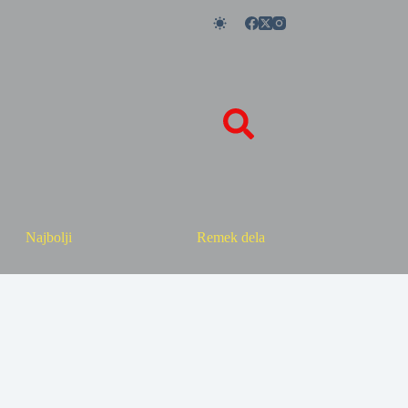
Najbolji
Remek dela