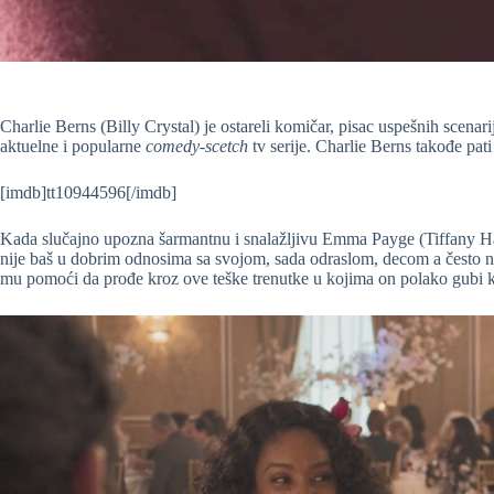
Charlie Berns (Billy Crystal) je ostareli komičar, pisac uspešnih scena
aktuelne i popularne
comedy-scetch
tv serije. Charlie Berns takođe pat
[imdb]tt10944596[/imdb]
Kada slučajno upozna šarmantnu i snalažljivu Emma Payge (Tiffany Haddi
nije baš u dobrim odnosima sa svojom, sada odraslom, decom a često n
mu pomoći da prođe kroz ove teške trenutke u kojima on polako gubi 