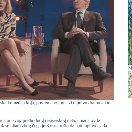
M
mska komedija koja, povremeno, prelazi u pravu dramu ali to
godina od svog prethodnog režiserskog dela, i mada ovde
ipak se pitam zbog čega je Kristal rešio da nam upravo sada