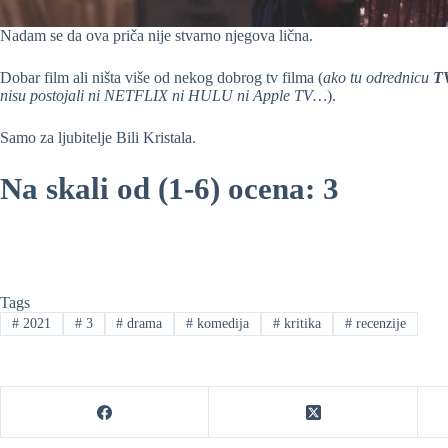
Nadam se da ova priča nije stvarno njegova lična.
Dobar film ali ništa više od nekog dobrog tv filma (
ako tu odrednicu
T
nisu postojali ni NETFLIX ni HULU ni Apple TV…
).
Samo za ljubitelje Bili Kristala.
Na skali od (1-6) ocena: 3
Tags
#
2021
#
3
#
drama
#
komedija
#
kritika
#
recenzije