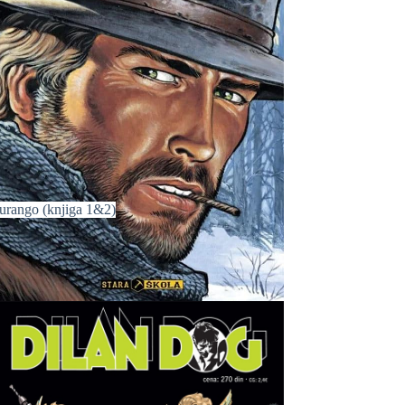
urango (knjiga 1&2)