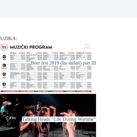
UZIKA:
Beer fest 2019 (šta slušati) part III
Talking Heads “Life During Wartime”