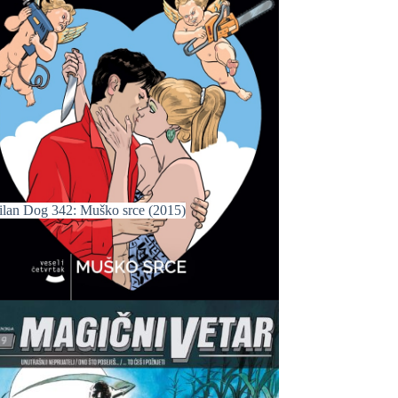
ilan Dog 342: Muško srce (2015)