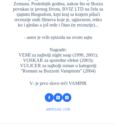
Zemuna. Poslednjih godina, nakon što se Bozza
povukao iz javnog života, BVIZ LTD na čelu sa
sjajnim Biografom, krpi kraj sa krajem pišući
recenzije onih filmova koje je, uglavnom, retko
ko i gledao a još ređe i čitao (te recenzije)...
- autor je svih epizoda na ovom sajtu
Nagrade:
VEMI za najbolji night soap (1999, 2001);
VOSKAR za sporedne efekte (2003);
VULICER za najbolji roman u kategoriji
"Romani sa Bozzom Vampirom" (2004)
V- je prvo slovo reči VAMPIR
ARTICLES: 1338