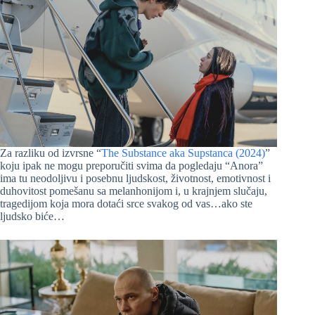
Za razliku od izvrsne “
The Substance aka Supstanca (2024)
”
koju ipak ne mogu preporučiti svima da pogledaju “Anora”
ima tu neodoljivu i posebnu ljudskost, životnost, emotivnost i
duhovitost pomešanu sa melanhonijom i, u krajnjem slučaju,
tragedijom koja mora dotaći srce svakog od vas…ako ste
ljudsko biće…