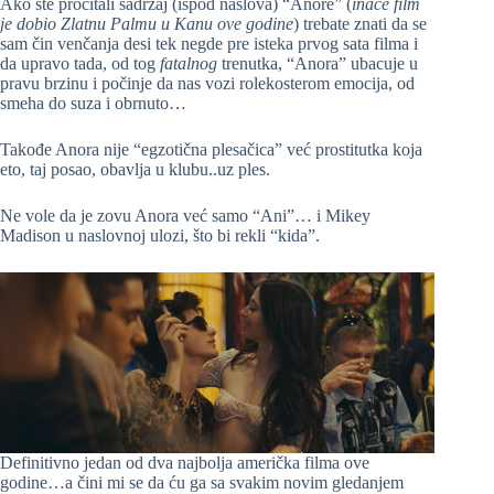
Ako ste pročitali sadržaj (ispod naslova) “Anore” (
inače film
je dobio Zlatnu Palmu u Kanu ove godine
) trebate znati da se
sam čin venčanja desi tek negde pre isteka prvog sata filma i
da upravo tada, od tog
fatalnog
trenutka, “Anora” ubacuje u
pravu brzinu i počinje da nas vozi rolekosterom emocija, od
smeha do suza i obrnuto…
Takođe Anora nije “egzotična plesačica” već prostitutka koja
eto, taj posao, obavlja u klubu..uz ples.
Ne vole da je zovu Anora već samo “Ani”… i Mikey
Madison u naslovnoj ulozi, što bi rekli “kida”.
Definitivno jedan od dva najbolja američka filma ove
godine…a čini mi se da ću ga sa svakim novim gledanjem