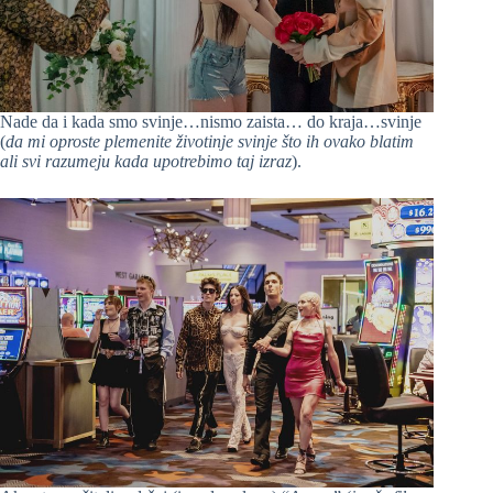
Nade da i kada smo svinje…nismo zaista… do kraja…svinje
(
da mi oproste plemenite životinje svinje što ih ovako blatim
ali svi razumeju kada upotrebimo taj izraz
).