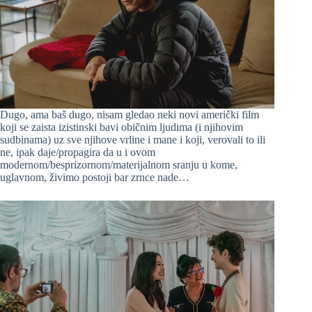
Dugo, ama baš dugo, nisam gledao neki novi američki film
koji se zaista izistinski bavi običnim ljudima (i njihovim
sudbinama) uz sve njihove vrline i mane i koji, verovali to ili
ne, ipak daje/propagira da u i ovom
modernom/besprizornom/materijalnom sranju u kome,
uglavnom, živimo postoji bar zrnce nade…