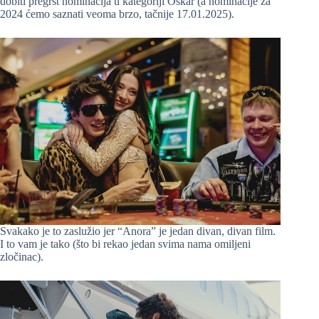
dobiti pregršt nominacija u kategoriji Oskar (a nominacije za
2024 ćemo saznati veoma brzo, tačnije 17.01.2025).
Svakako je to zaslužio jer “Anora” je jedan divan, divan film.
I to vam je tako (što bi rekao jedan svima nama omiljeni
zločinac).