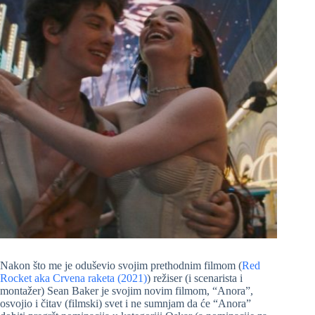
Nakon što me je oduševio svojim prethodnim filmom (
Red
Rocket aka Crvena raketa (2021)
) režiser (i scenarista i
montažer) Sean Baker je svojim novim filmom, “Anora”,
osvojio i čitav (filmski) svet i ne sumnjam da će “Anora”