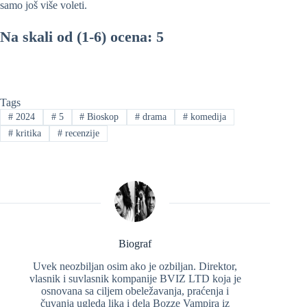
samo još više voleti.
Na skali od (1-6) ocena: 5
Tags
#
2024
#
5
#
Bioskop
#
drama
#
komedija
#
kritika
#
recenzije
Biograf
Uvek neozbiljan osim ako je ozbiljan. Direktor,
vlasnik i suvlasnik kompanije BVIZ LTD koja je
osnovana sa ciljem obeležavanja, praćenja i
čuvanja ugleda lika i dela Bozze Vampira iz