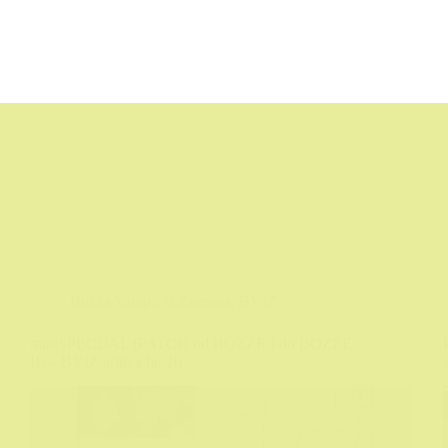
Bozza Vampir iz Zemuna
,
BVIZ
miniSPECIJAL (PATCH od BOZZE I do BOZZE
II) – BVIZ arhiva br. 16