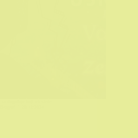
 za događaje koji tek slede
Biograf
29/12/2024