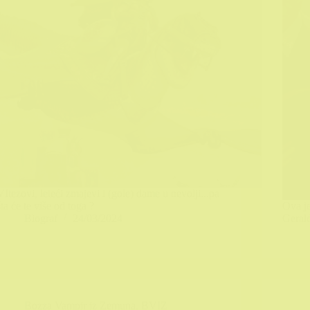
VItezovi, leteći zmajevi i (gole) dame u nevolji...pa
šta će te više od toga ?
Ova j
Biograf
24/03/2024
Geral
Bozza Vampir iz Zemuna
,
BVIZ