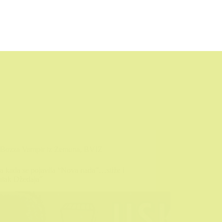
Bozza Vampir iz Zemuna
,
BVIZ
a kada se pojavila “Nova nada”…stiže i
atak Džedaja”