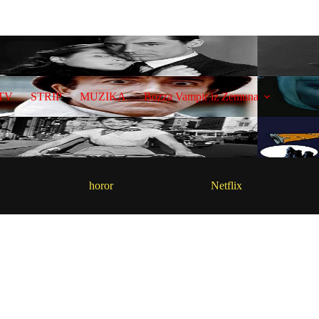
TV
STRIP
MUZIKA
Bozza Vampir iz Zemuna
horor
Netflix