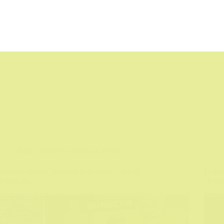
Bozza Vampir iz Zemuna
,
BVIZ
Povratak Bozze, Vampira iz Zemuna – BVIZ
U dob
Arhiva br. 15
“Povr