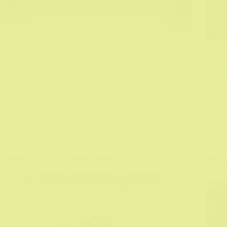
Ova sezona nam donosi ukupno četiri priče
DeHičkok
10/12/2024
Od ov
godine
domov
na pi
STRIP
Najamnik br. 1 “Kult svetog plamena”
Agath
(2004