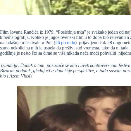
Film Jovana Rančića iz 1979, “Poslednja trka” je svakako jedan od naj
kinematografija. Koliko je jugoslovenski film u to doba bio relevanta
na tadašnjem festivalu u Puli (
26 po redu
) prijavljeno čak 28 dugomet
samo nekolicina njih je uspela da preživi sud vremena, tako da ni tada, 
godišnje je nešto što sa čime se više nikada neće moći pohvaliti nije
(
zanimljiv članak o tom, pokazaće se kao i uvek kontroverznom festiva
Bizaran podatak, gledajući iz današnje perspektive, a tada sasvim norma
bio i Azem Vlasi
)