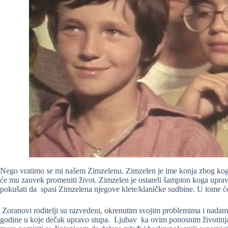
Nego vratimo se mi našem Zimzelenu. Zimzelen je ime konja zbog koga
će mu zauvek promeniti život. Zimzelen je ostareli šampion koga uprav
pokušati da spasi Zimzelena njegove klete/klaničke sudbine. U tome
Zoranovi roditelji su razvedeni, okrenutim svojim problemima i nada
godine u koje dečak upravo stupa. Ljubav ka ovim ponosnim životinja