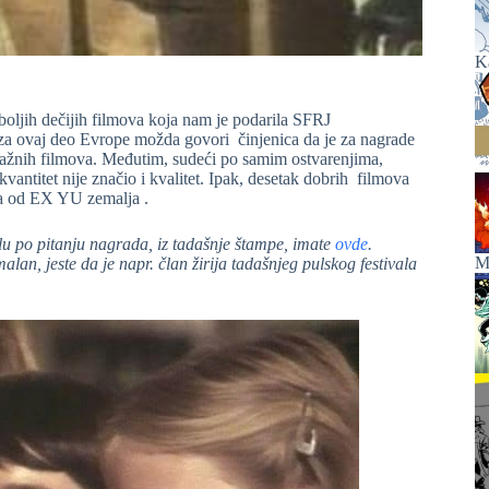
K
boljih dečijih filmova koja nam je podarila SFRJ
n za ovaj deo Evrope možda govori činjenica da je za nagrade
ražnih filmova. Međutim, sudeći po samim ostvarenjima,
kvantitet nije značio i kvalitet. Ipak, desetak dobrih filmova
dna od EX YU zemalja .
lu po pitanju nagrada, iz tadašnje štampe, imate
ovde
.
Ma
lan, jeste da je napr. član žirija tadašnjeg pulskog festivala