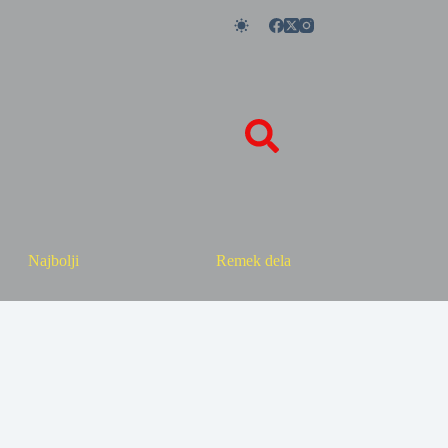
Najbolji
Remek dela