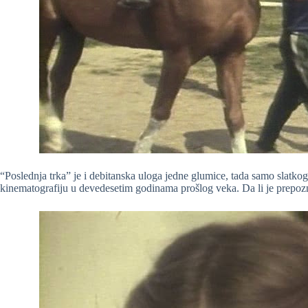
“Poslednja trka” je i debitanska uloga jedne glumice, tada samo slatkog
kinematografiju u devedesetim godinama prošlog veka. Da li je prepozn