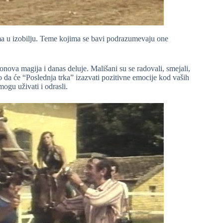
ima u izobilju. Teme kojima se bavi podrazumevaju one
ova magija i danas deluje. Mališani su se radovali, smejali,
amo da će “Poslednja trka” izazvati pozitivne emocije kod vaših
ogu uživati i odrasli.