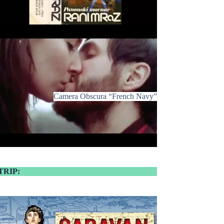
Camera Obscura “French Navy”
TRIP: