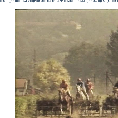
mora pomiriti sa činjenicom da dolaze mlađi i beskrupolozniji suparnici 