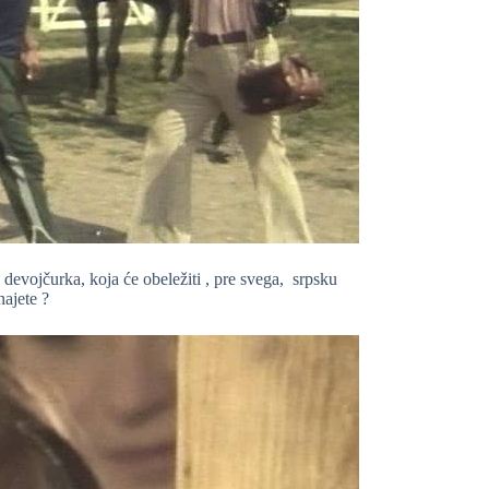
 devojčurka, koja će obeležiti , pre svega, srpsku
ajete ?