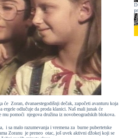
D
p
 će Zoran, dvanaestegodišnji dečak, započeti avanturu koja
a ergele odlučuje da proda klanici. Naš mali junak će
 će mu pomoći njegova družina iz novobeogradskih blokova.
ma, i sa malo razumevanja i vremena za burne pubertetske
ma Zoranu je preneo otac, još uvek aktivni džokej koji se