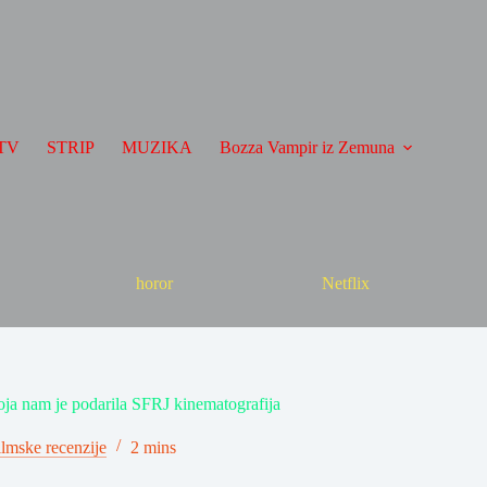
TV
STRIP
MUZIKA
Bozza Vampir iz Zemuna
horor
Netflix
koja nam je podarila SFRJ kinematografija
ilmske recenzije
2 mins