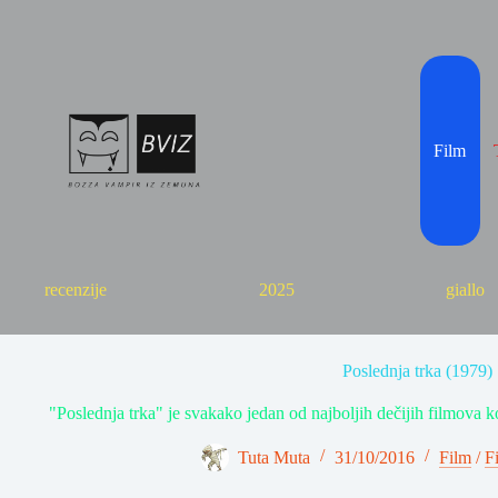
Skip
to
content
Film
recenzije
2025
giallo
Poslednja trka (1979)
"Poslednja trka" je svakako jedan od najboljih dečijih filmova 
Tuta Muta
31/10/2016
Film
/
F