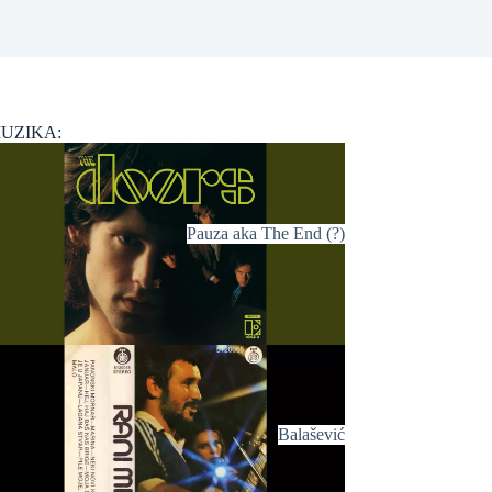
UZIKA:
Pauza aka The End (?)
Balašević