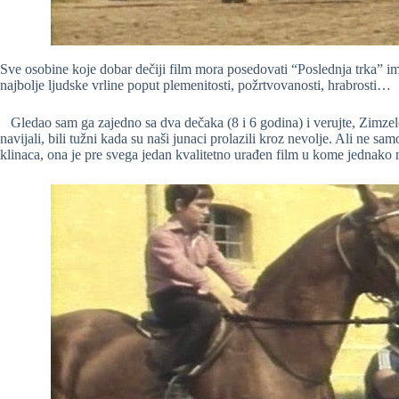
Sve osobine koje dobar dečiji film mora posedovati “Poslednja trka” 
najbolje ljudske vrline poput plemenitosti, požrtvovanosti, hrabrosti…
Gledao sam ga zajedno sa dva dečaka (8 i 6 godina) i verujte, Zimzelon
navijali, bili tužni kada su naši junaci prolazili kroz nevolje. Ali ne s
klinaca, ona je pre svega jedan kvalitetno urađen film u kome jednako m