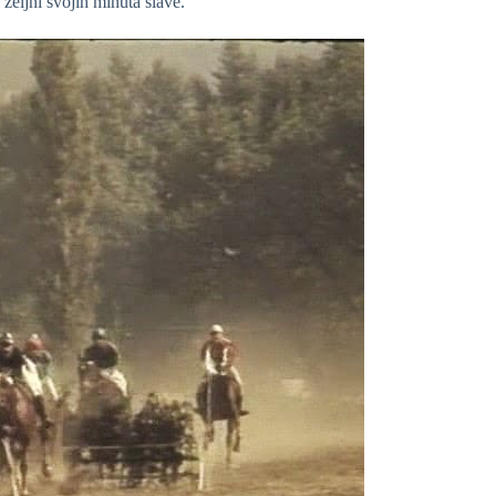
željni svojih minuta slave.