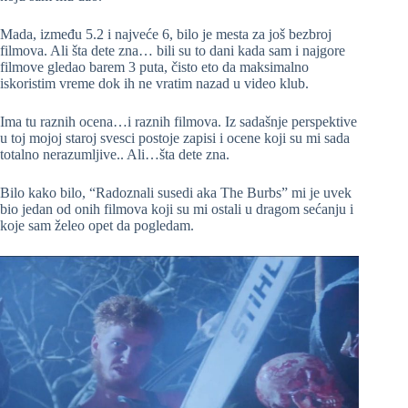
Mada, između 5.2 i najveće 6, bilo je mesta za još bezbroj
filmova. Ali šta dete zna… bili su to dani kada sam i najgore
filmove gledao barem 3 puta, čisto eto da maksimalno
iskoristim vreme dok ih ne vratim nazad u video klub.
Ima tu raznih ocena…i raznih filmova. Iz sadašnje perspektive
u toj mojoj staroj svesci postoje zapisi i ocene koji su mi sada
totalno nerazumljive.. Ali…šta dete zna.
Bilo kako bilo, “Radoznali susedi aka The Burbs” mi je uvek
bio jedan od onih filmova koji su mi ostali u dragom sećanju i
koje sam želeo opet da pogledam.