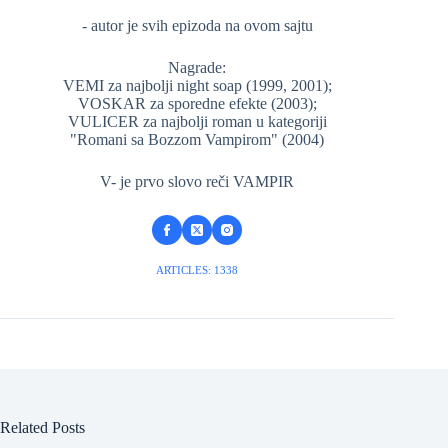
- autor je svih epizoda na ovom sajtu
Nagrade:
VEMI za najbolji night soap (1999, 2001);
VOSKAR za sporedne efekte (2003);
VULICER za najbolji roman u kategoriji
"Romani sa Bozzom Vampirom" (2004)
V- je prvo slovo reči VAMPIR
ARTICLES: 1338
Related Posts