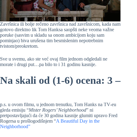
Završnica ili bolje rečeno završnica nad završnicom, kada nam
gotovo direktno lik Tom Hanksa saopšti neke veoma važne
poruke (sasvim u skladu sa onom ambicijom koju sam
pominjao) biva urušena tim besmislenim nepotrebnim
tvistom/preokretom.
Sve u svemu, ako ste već ovaj film jednom odgledali ne
morate i drugi put…pa bilo to i 31 godinu kasnije.
Na skali od (1-6) ocena: 3 –
p.s. u ovom filmu, u jednom trenutku, Tom Hanks na TV-eu
gleda emisiju “
Mister Rogers’ Neighborhood
” ni
pretpostavljajući da će 30 godina kasnije glumiti upravo Fred
Rogersa u prošlogodišnjem “
A Beautiful Day in the
Neighborhood”