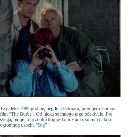
Te daleke 1989 godine, negde u februaru, premijeru je imao
film “The Burbs”. Od njega se mnogo togo očekivalo. Pre
svega, bio je to prvi film koji je Tom Hanks snimio nakon
ogromnog uspeha “
Big
” .