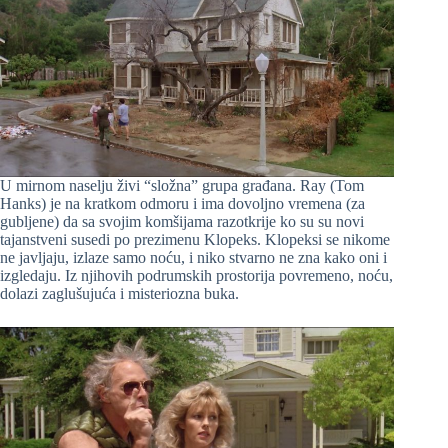
U mirnom naselju živi “složna” grupa građana. Ray (Tom
Hanks) je na kratkom odmoru i ima dovoljno vremena (za
gubljene) da sa svojim komšijama razotkrije ko su su novi
tajanstveni susedi po prezimenu Klopeks. Klopeksi se nikome
ne javljaju, izlaze samo noću, i niko stvarno ne zna kako oni i
izgledaju. Iz njihovih podrumskih prostorija povremeno, noću,
dolazi zaglušujuća i misteriozna buka.