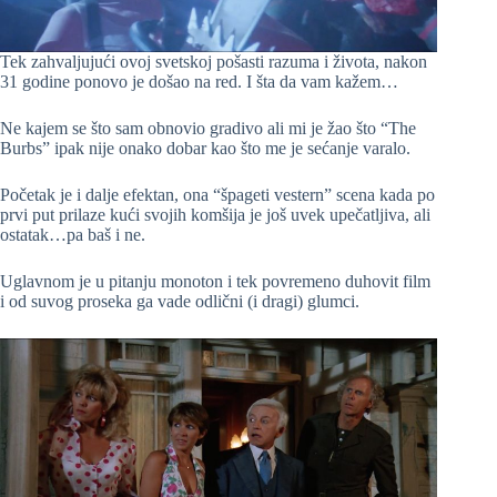
Tek zahvaljujući ovoj svetskoj pošasti razuma i života, nakon
31 godine ponovo je došao na red. I šta da vam kažem…
Ne kajem se što sam obnovio gradivo ali mi je žao što “The
Burbs” ipak nije onako dobar kao što me je sećanje varalo.
Početak je i dalje efektan, ona “špageti vestern” scena kada po
prvi put prilaze kući svojih komšija je još uvek upečatljiva, ali
ostatak…pa baš i ne.
Uglavnom je u pitanju monoton i tek povremeno duhovit film
i od suvog proseka ga vade odlični (i dragi) glumci.