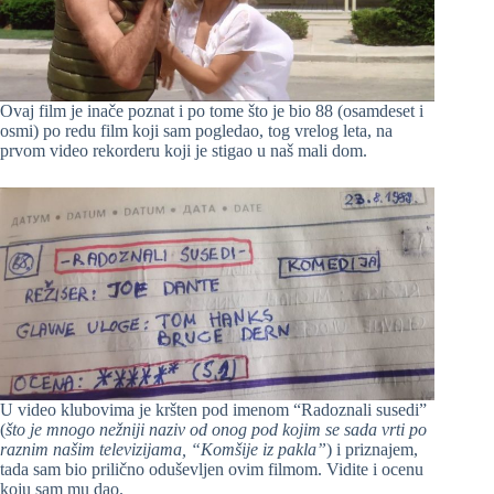
Ovaj film je inače poznat i po tome što je bio 88 (osamdeset i
osmi) po redu film koji sam pogledao, tog vrelog leta, na
prvom video rekorderu koji je stigao u naš mali dom.
U video klubovima je kršten pod imenom “Radoznali susedi”
(
što je mnogo nežniji naziv od onog pod kojim se sada vrti po
raznim našim televizijama, “Komšije iz pakla”
) i priznajem,
tada sam bio prilično oduševljen ovim filmom. Vidite i ocenu
koju sam mu dao.