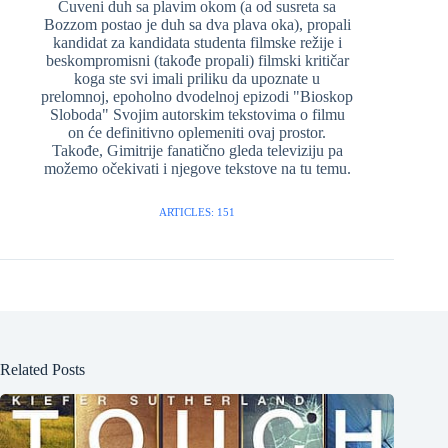
Čuveni duh sa plavim okom (a od susreta sa
Bozzom postao je duh sa dva plava oka), propali
kandidat za kandidata studenta filmske režije i
beskompromisni (takođe propali) filmski kritičar
koga ste svi imali priliku da upoznate u
prelomnoj, epoholno dvodelnoj epizodi "Bioskop
Sloboda" Svojim autorskim tekstovima o filmu
on će definitivno oplemeniti ovaj prostor.
Takođe, Gimitrije fanatično gleda televiziju pa
možemo očekivati i njegove tekstove na tu temu.
ARTICLES: 151
Related Posts