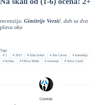
Na skali od (1-6) ocena: 2+
recenzija:
Gimitrije Verzić
.
duh sa dva
plava oka
Tags
#
2
#
2013
#
Alan Arkin
#
Jim Carrey
#
komedija
#
kritika
#
Olivia Wilde
#
recenzije
#
Steve Carell
Gimitrije