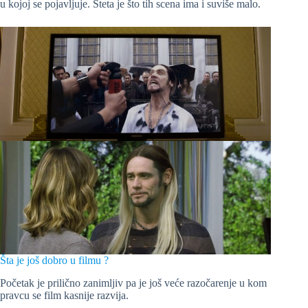
u kojoj se pojavljuje. Šteta je što tih scena ima i suviše malo.
Šta je još dobro u filmu ?
Početak je prilično zanimljiv pa je još veće razočarenje u kom
pravcu se film kasnije razvija.