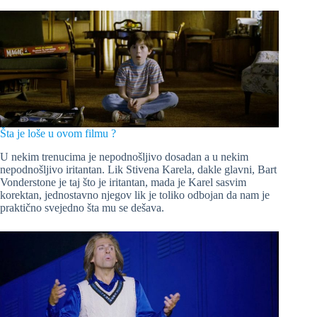
Šta je loše u ovom filmu ?
U nekim trenucima je nepodnošljivo dosadan a u nekim
nepodnošljivo iritantan. Lik Stivena Karela, dakle glavni, Bart
Vonderstone je taj što je iritantan, mada je Karel sasvim
korektan, jednostavno njegov lik je toliko odbojan da nam je
praktično svejedno šta mu se dešava.