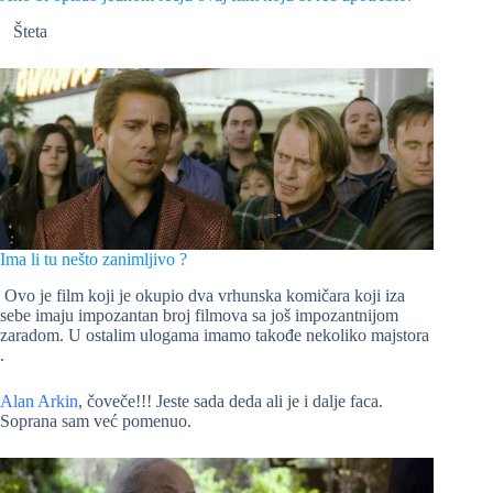
Šteta
Ima li tu nešto zanimljivo ?
Ovo je film koji je okupio dva vrhunska komičara koji iza
sebe imaju impozantan broj filmova sa još impozantnijom
zaradom. U ostalim ulogama imamo takođe nekoliko majstora
.
Alan Arkin
, čoveče!!! Jeste sada deda ali je i dalje faca.
Soprana sam već pomenuo.