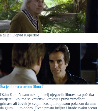
a tu je i Dejvid Koperfild !
Šta je dobro u ovom filmu ?
Džim Keri. Nisam neki ljubitelj njegovih filmova sa početka
karijere u kojima se kretenski krevelji i pravi “smešne”
grimase ali čovek je svojim kasnijim opusom pokazao da ume
da glumi…i to dobro. Ovde prosto briljira i krade svaku scenu