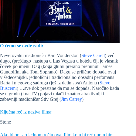
O čemu se ovde radi:
Neverovatni mađioničar Bart Vonderston (
Steve Carell
) već
dugo, (pre)dugo nastupa u Las Vegasu u hotelu čiji je vlasnik
čovek po imenu Dag (koga glumi prerano preminuli James
Gandolfini aka Toni Soprano). Dagu se prilično dopada ovaj
višedecenijski, jednolični i tradicionalno-dosadni perfomans
Barta i njegovog sadruga (još iz detinjstva) Antona (
Steve
Buscemi
) …sve dok prestane da mu se dopada. Naročito kada
se u gradu (i na TV) pojavi mlađi i znatno atraktivniji i
zabavniji mađioničar Stiv Grej (
Jim Carrey
)
Ključna reč iz naziva filma:
Stone
Ako bi opisao jednom rečju ovaj film koju bi reč upotrebio: