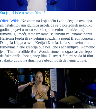
Šta je još loše u ovom filmu ?
Olivia Wilde
. Ne znam na koji način i zbog čega je ova lepa
ali netalentovana glumica uspela da se u poslednjih nekoliko
godina pojavi u moru velikih (po imenima i budžetima)
filmova, glumeći, rame uz rame, sa takvim veličinama poput
Harisona Forda ili aktuelnim zvezdama poput Bredli Kupera i
Danijela Kejga a ovde Kerija i Karela, kada su u svim tim
filmovima njene kreacija bile bezlične i nepamtljive. Komotno
je i “The Incredible Burt Wonderstone” mogao sasvim lepo
da fukcioniše i bez njenog lika. U stvari, čini mi se da bi film
svakako dobio na dinamici i ubedljivosti da nema Olivie.