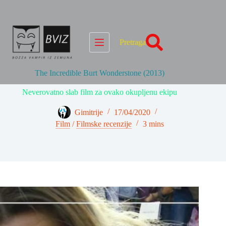
Skip
to
content
Pretraga
The Incredible Burt Wonderstone (2013)
Neverovatno slab film za ovako okupljenu ekipu
Gimitrije
17/04/2020
Film
/
Filmske recenzije
3 mins