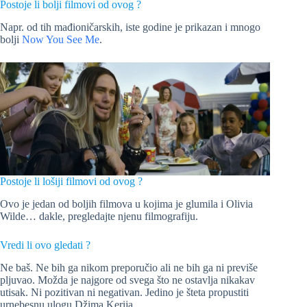
Postoje li bolji filmovi od ovog ?
Napr. od tih mađioničarskih, iste godine je prikazan i mnogo
bolji
Now You See Me
.
Postoje li lošiji filmovi od ovog ?
Ovo je jedan od boljih filmova u kojima je glumila i Olivia
Wilde… dakle, pregledajte njenu filmografiju.
Vredi li ovo gledati ?
Ne baš. Ne bih ga nikom preporučio ali ne bih ga ni previše
pljuvao. Možda je najgore od svega što ne ostavlja nikakav
utisak. Ni pozitivan ni negativan. Jedino je šteta propustiti
urnebesnu ulogu Džima Kerija