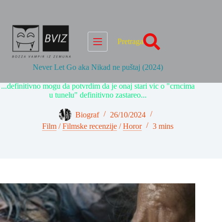
Skip
to
content
Pretraga
Never Let Go aka Nikad ne puštaj (2024)
...definitivno mogu da potvrdim da je onaj stari vic o "crncima
u tunelu" definitivno zastareo...
Biograf
26/10/2024
Film
/
Filmske recenzije
/
Horor
3 mins