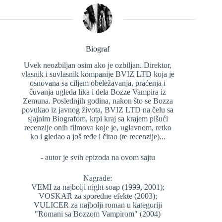
Biograf
Uvek neozbiljan osim ako je ozbiljan. Direktor,
vlasnik i suvlasnik kompanije BVIZ LTD koja je
osnovana sa ciljem obeležavanja, praćenja i
čuvanja ugleda lika i dela Bozze Vampira iz
Zemuna. Poslednjih godina, nakon što se Bozza
povukao iz javnog života, BVIZ LTD na čelu sa
sjajnim Biografom, krpi kraj sa krajem pišući
recenzije onih filmova koje je, uglavnom, retko
ko i gledao a još ređe i čitao (te recenzije)...
- autor je svih epizoda na ovom sajtu
Nagrade:
VEMI za najbolji night soap (1999, 2001);
VOSKAR za sporedne efekte (2003);
VULICER za najbolji roman u kategoriji
"Romani sa Bozzom Vampirom" (2004)