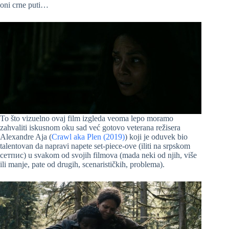
oni crne puti…
To što vizuelno ovaj film izgleda veoma lepo moramo
zahvaliti iskusnom oku sad već gotovo veterana režisera
Alexandre Aja (
Crawl aka Plen (2019)
) koji je oduvek bio
talentovan da napravi napete set-piece-ove (iliti na srpskom
сетпис) u svakom od svojih filmova (mada neki od njih, više
ili manje, pate od drugih, scenarističkih, problema).