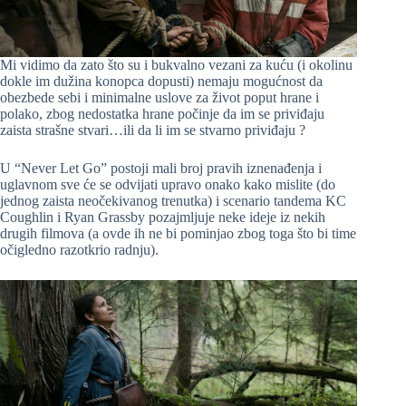
Mi vidimo da zato što su i bukvalno vezani za kuću (i okolinu
dokle im dužina konopca dopusti) nemaju mogućnost da
obezbede sebi i minimalne uslove za život poput hrane i
polako, zbog nedostatka hrane počinje da im se priviđaju
zaista strašne stvari…ili da li im se stvarno priviđaju ?
U “Never Let Go” postoji mali broj pravih iznenađenja i
uglavnom sve će se odvijati upravo onako kako mislite (do
jednog zaista neočekivanog trenutka) i scenario tandema KC
Coughlin i Ryan Grassby pozajmljuje neke ideje iz nekih
drugih filmova (a ovde ih ne bi pominjao zbog toga što bi time
očigledno razotkrio radnju).