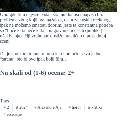
Ono gde film najviše pada i što mu donosi i najveći broj
problema zbog kojih ga, nažalost, osim zanatski korektnog,
ipak ne možemo smatrati dobrim, jeste ta konstantna potreba
sa “hoće kaki neće kaki” poigravanjem naših (publika)
očekivanja a čiji vruhunac dostiže praktično u poslednjoj
sceni.
Da je u nekom trenutku presekao i odlučio se za jednu
“stranu” bio bi ovo ipak bolji film…
Na skali od (1-6) ocena: 2+
Tags
#
2
#
2024
#
Alexandre Aja
#
horor
#
kritika
#
recenzije