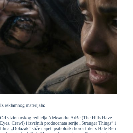
Iz reklamnog materijala:
Od vizionarskog reditelja Aleksandra Adže (The Hills Have
Eyes, Crawl) i izvršnih producenata serije „Stranger Things” i
filma „Dolazak” stiže napeti psihološki horor triler s Hale Beri