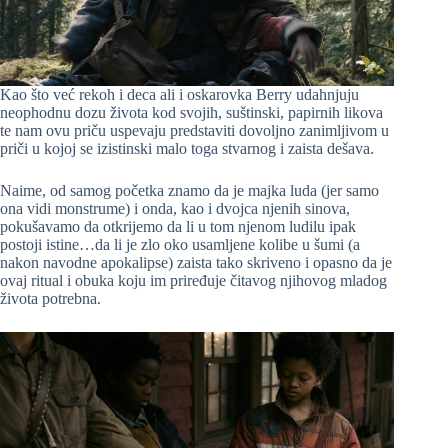
Kao što već rekoh i deca ali i oskarovka Berry udahnjuju
neophodnu dozu života kod svojih, suštinski, papirnih likova
te nam ovu priču uspevaju predstaviti dovoljno zanimljivom u
priči u kojoj se izistinski malo toga stvarnog i zaista dešava.
Naime, od samog početka znamo da je majka luda (jer samo
ona vidi monstrume) i onda, kao i dvojca njenih sinova,
pokušavamo da otkrijemo da li u tom njenom ludilu ipak
postoji istine…da li je zlo oko usamljene kolibe u šumi (a
nakon navodne apokalipse) zaista tako skriveno i opasno da je
ovaj ritual i obuka koju im priređuje čitavog njihovog mladog
života potrebna.