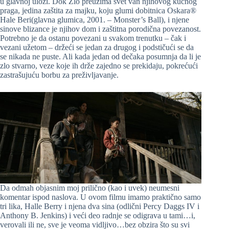
u glavnoj ulozi. Dok Zlo preuzima svet van njihovog kućnog
praga, jedina zaštita za majku, koju glumi dobitnica Oskara®
Hale Beri(glavna glumica, 2001. – Monster’s Ball), i njene
sinove blizance je njihov dom i zaštitna porodična povezanost.
Potrebno je da ostanu povezani u svakom trenutku – čak i
vezani užetom – držeći se jedan za drugog i podstičući se da
se nikada ne puste. Ali kada jedan od dečaka posumnja da li je
zlo stvarno, veze koje ih drže zajedno se prekidaju, pokrećući
zastrašujuću borbu za preživljavanje.
Da odmah objasnim moj prilično (kao i uvek) neumesni
komentar ispod naslova. U ovom filmu imamo praktično samo
tri lika, Halle Berry i njena dva sina (odlični Percy Daggs IV i
Anthony B. Jenkins) i veći deo radnje se odigrava u tami…i,
verovali ili ne, sve je veoma vidljivo…bez obzira što su svi