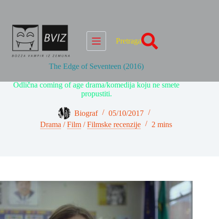
Skip
to
content
Pretraga
The Edge of Seventeen (2016)
Odlična coming of age drama/komedija koju ne smete
propustiti.
Biograf
05/10/2017
Drama
/
Film
/
Filmske recenzije
2 mins