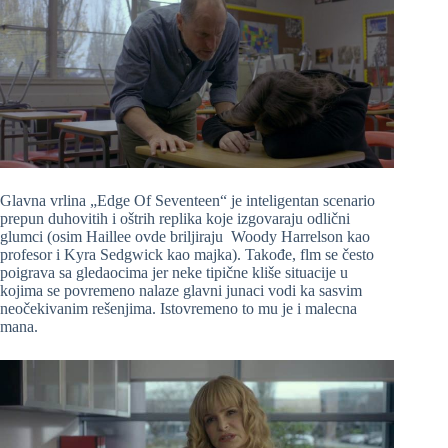
Glavna vrlina „Edge Of Seventeen“ je inteligentan scenario
prepun duhovitih i oštrih replika koje izgovaraju odlični
glumci (osim Haillee ovde briljiraju Woody Harrelson kao
profesor i Kyra Sedgwick kao majka). Takođe, flm se često
poigrava sa gledaocima jer neke tipične kliše situacije u
kojima se povremeno nalaze glavni junaci vodi ka sasvim
neočekivanim rešenjima. Istovremeno to mu je i malecna
mana.