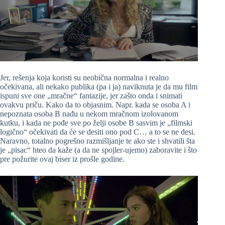
Jer, rešenja koja koristi su neobična normalna i realno
očekivana, ali nekako publika (pa i ja) naviknuta je da mu film
ispuni sve one „mračne“ fantazije, jer zašto onda i snimati
ovakvu priču. Kako da to objasnim. Napr. kada se osoba A i
nepoznata osoba B nađu u nekom mračnom izolovanom
kutku, i kada ne pođe sve po želji osobe B sasvim je „filmski
logično“ očekivati da će se desiti ono pod C… a to se ne desi.
Naravno, totalno pogrešno razmišljanje te ako ste i shvatili šta
je „pisac“ hteo da kaže (a da ne spojler-ujemo) zaboravite i što
pre požurite ovaj biser iz prošle godine.