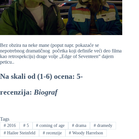
Bez obzira na neke mane (poput napr. pokazaće se
nepotrebnog dramatičnog početka koji definiše veći deo filma
kao retrospekciju) drage volje „Edge of Seventeen“ dajem
peticu..
Na skali od (1-6) ocena: 5-
recenzija:
Biograf
Tags
#
2016
#
5
#
coming of age
#
drama
#
dramedy
#
Hailee Steinfeld
#
recenzije
#
Woody Harrelson