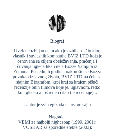
Biograf
Uvek neozbiljan osim ako je ozbiljan. Direktor,
vlasnik i suvlasnik kompanije BVIZ LTD koja je
osnovana sa ciljem obeležavanja, praćenja i
čuvanja ugleda lika i dela Bozze Vampira iz
Zemuna. Poslednjih godina, nakon što se Bozza
povukao iz javnog života, BVIZ LTD na čelu sa
sjajnim Biografom, krpi kraj sa krajem pišući
recenzije onih filmova koje je, uglavnom, retko
ko i gledao a još ređe i čitao (te recenzije)...
- autor je svih epizoda na ovom sajtu
Nagrade:
VEMI za najbolji night soap (1999, 2001);
VOSKAR za sporedne efekte (2003);