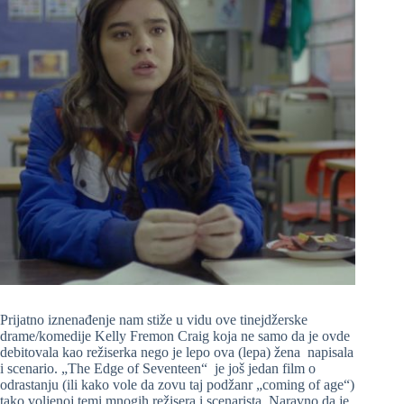
Prijatno iznenađenje nam stiže u vidu ove tinejdžerske
drame/komedije Kelly Fremon Craig koja ne samo da je ovde
debitovala kao režiserka nego je lepo ova (lepa) žena napisala
i scenario. „The Edge of Seventeen“ je još jedan film o
odrastanju (ili kako vole da zovu taj podžanr „coming of age“)
tako voljenoj temi mnogih režisera i scenarista. Naravno da je