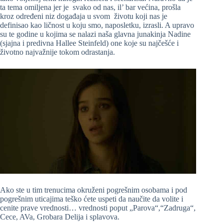
ta tema omiljena jer je svako od nas, il’ bar većina, prošla
kroz određeni niz događaja u svom životu koji nas je
definisao kao ličnost u koju smo, naposletku, izrasli. A upravo
su te godine u kojima se nalazi naša glavna junakinja Nadine
(sjajna i predivna Hallee Steinfeld) one koje su najčešće i
životno najvažnije tokom odrastanja.
Ako ste u tim trenucima okruženi pogrešnim osobama i pod
pogrešnim uticajima teško ćete uspeti da naučite da volite i
cenite prave vrednosti… vrednosti poput „Parova“,“Zadruga“,
Cece, AVa, Grobara Delija i splavova.