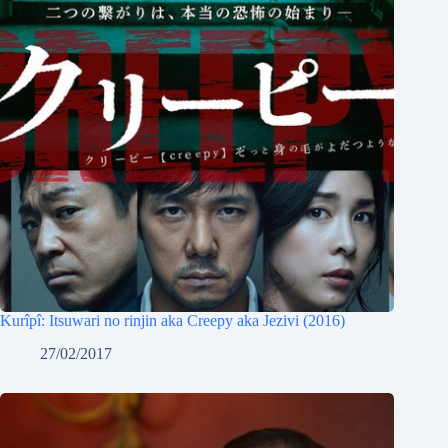
Kurîpî: Itsuwari no rinjin aka Creepy aka Jezivi (2016)
27/02/2017