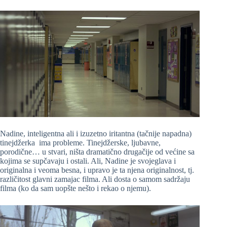
Nadine, inteligentna ali i izuzetno iritantna (tačnije napadna)
tinejdžerka ima probleme. Tinejdžerske, ljubavne,
porodične… u stvari, ništa dramatično drugačije od većine sa
kojima se supčavaju i ostali. Ali, Nadine je svojeglava i
originalna i veoma besna, i upravo je ta njena originalnost, tj.
različitost glavni zamajac filma. Ali dosta o samom sadržaju
filma (ko da sam uopšte nešto i rekao o njemu).