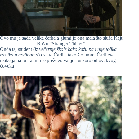
Ovo mu je sada velika ćerka a glumi je ona mala što sluša Kejt
Buš u “Stranger Things”
Onda taj student (
iz večernje škole kako kažu pa i nije tolika
razlika u godinama
) ostavi Čarlija tako što umre. Čarlijeva
reakcija na tu traumu je prežderavanje i uskoro od ovakvog
čoveka