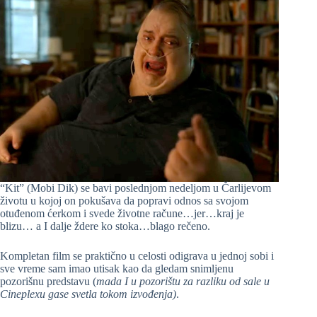
“Kit” (Mobi Dik) se bavi poslednjom nedeljom u Čarlijevom
životu u kojoj on pokušava da popravi odnos sa svojom
otuđenom ćerkom i svede životne račune…jer…kraj je
blizu… a I dalje ždere ko stoka…blago rečeno.
Kompletan film se praktično u celosti odigrava u jednoj sobi i
sve vreme sam imao utisak kao da gledam snimljenu
pozorišnu predstavu (
mada I u pozorištu za razliku od sale u
Cineplexu gase svetla tokom izvođenja)
.