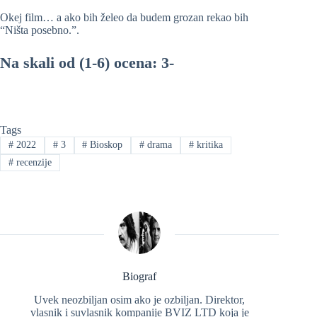
Okej film… a ako bih želeo da budem grozan rekao bih
“Ništa posebno.”.
Na skali od (1-6) ocena: 3-
Tags
#
2022
#
3
#
Bioskop
#
drama
#
kritika
#
recenzije
Biograf
Uvek neozbiljan osim ako je ozbiljan. Direktor,
vlasnik i suvlasnik kompanije BVIZ LTD koja je