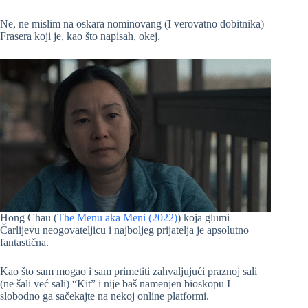
Ne, ne mislim na oskara nominovang (I verovatno dobitnika)
Frasera koji je, kao što napisah, okej.
Hong Chau (
The Menu aka Meni (2022)
) koja glumi
Čarlijevu neogovateljicu i najboljeg prijatelja je apsolutno
fantastična.
Kao što sam mogao i sam primetiti zahvaljujući praznoj sali
(ne šali već sali) “Kit” i nije baš namenjen bioskopu I
slobodno ga sačekajte na nekoj online platformi.