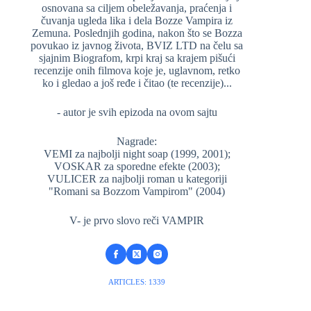
osnovana sa ciljem obeležavanja, praćenja i
čuvanja ugleda lika i dela Bozze Vampira iz
Zemuna. Poslednjih godina, nakon što se Bozza
povukao iz javnog života, BVIZ LTD na čelu sa
sjajnim Biografom, krpi kraj sa krajem pišući
recenzije onih filmova koje je, uglavnom, retko
ko i gledao a još ređe i čitao (te recenzije)...
- autor je svih epizoda na ovom sajtu
Nagrade:
VEMI za najbolji night soap (1999, 2001);
VOSKAR za sporedne efekte (2003);
VULICER za najbolji roman u kategoriji
"Romani sa Bozzom Vampirom" (2004)
V- je prvo slovo reči VAMPIR
ARTICLES: 1339