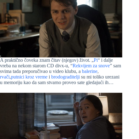
A praktično čoveka znam čitav (njegov) život. „
Pi
“ i dalje
vreba na nekom starom CD divx-u, “
Rekvijem za snove
” sam
svima tada preporučivao u video klubu, a
balerine
,
rvači
,
putnici kroz vreme
i
brodograditelji
su mi toliko urezani
u memoriju kao da sam stvarno proveo sate gledajući ih…