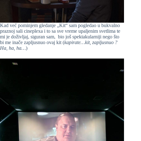
Kad već pominjem gledanje „Kit“ sam pogledao u bukvalno
praznoj sali cineplexa i to sa sve vreme upaljenim svetlima te
mi je doživljaj, siguran sam, bio još spektakularniji nego što
bi me inače zapljusnuo ovaj kit (
kapirate…kit, zapljusnuo ?
Ha, ha, ha…
)