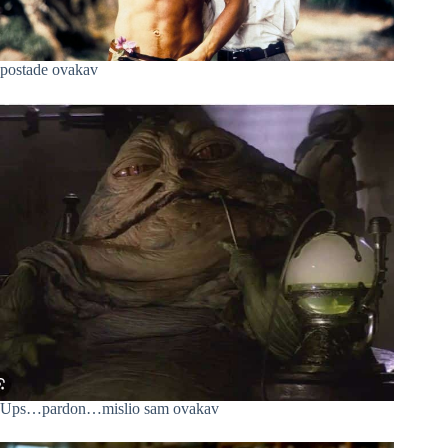
postade ovakav
Ups…pardon…mislio sam ovakav