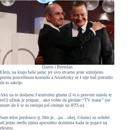
Daren i Brendan
Elem, na kraju beše jadac jer ovo stvarno jeste snimljeno
prema pozorišnom komadu a Aronfosky se I nije baš potrudio
da to sakrije.
Ako na to dodamo I
teatralnu
glumu (I to u pravom smislu te
reči) užitak je potpun…ako volite da gledate “TV teatar” (
ne
znam da li se ta emisija još emituje na RTS-u
).
Sam tekst predstave tj. film je…pa…okej. Glumci su solidni
ali jedan među njima apsoultno dominira kada se pojavi na
ekranu.