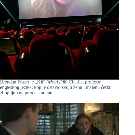
Brendan Fraser je „Kit“ (
Mobi Dik
) Charlie, profesor
engleskog jezika, koji je ostavio svoju ženu i malenu ćerku
zbog ljubavi prema studentu.