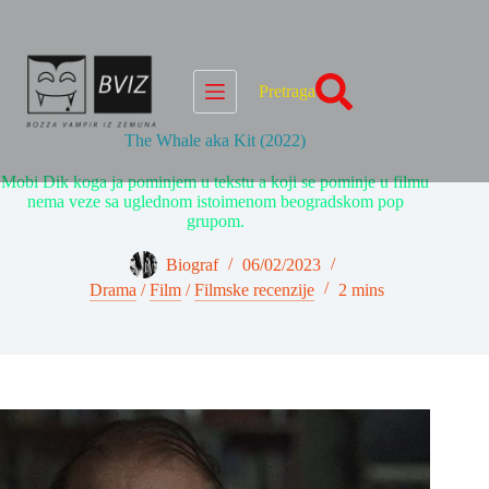
Skip
to
content
Pretraga
The Whale aka Kit (2022)
Mobi Dik koga ja pominjem u tekstu a koji se pominje u filmu
nema veze sa uglednom istoimenom beogradskom pop
grupom.
Biograf
06/02/2023
Drama
/
Film
/
Filmske recenzije
2 mins