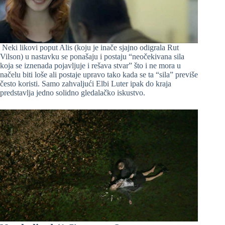
Neki likovi poput Alis (koju je inače sjajno odigrala Rut
Vilson) u nastavku se ponašaju i postaju “neočekivana sila
koja se iznenada pojavljuje i rešava stvar” što i ne mora u
načelu biti loše ali postaje upravo tako kada se ta “sila” previše
često koristi. Samo zahvaljući Elbi Luter ipak do kraja
predstavlja jedno solidno gledalačko iskustvo.