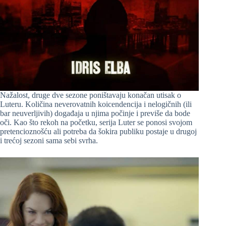
Nažalost, druge dve sezone poništavaju konačan utisak o
Luteru. Količina neverovatnih koicendencija i nelogičnih (ili
bar neuverljivih) događaja u njima počinje i previše da bode
oči. Kao što rekoh na početku, serija Luter se ponosi svojom
pretencioznošću ali potreba da šokira publiku postaje u drugoj
i trećoj sezoni sama sebi svrha.