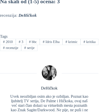
Na skali od (1-5) ocena: 3
recenzija:
DeHičkok
Tags
#
2010
#
3
#
bbc
#
Idris Elba
#
krimic
#
kritika
#
recenzije
#
serije
DeHičkok
Uvek neozbiljan osim ako je ozbiljan. Poznat kao
ljubitelj TV serija, De Palme i Hičkoka, ovaj naš
već stari član dolazi sa virtuelnih mesta poznatih
kao Znak Sagite/Darkwood. Ne pije, ne puši i ne