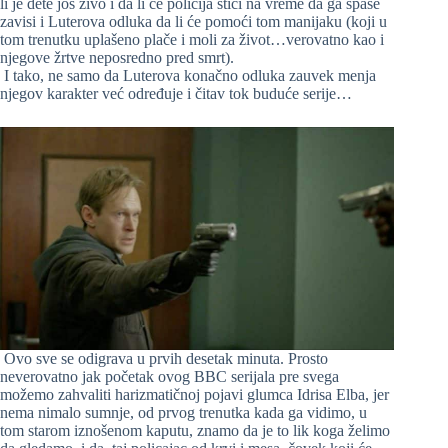
li je dete još živo i da li će policija stići na vreme da ga spase
zavisi i Luterova odluka da li će pomoći tom manijaku (koji u
tom trenutku uplašeno plače i moli za život…verovatno kao i
njegove žrtve neposredno pred smrt).
I tako, ne samo da Luterova konačno odluka zauvek menja
njegov karakter već određuje i čitav tok buduće serije…
Ovo sve se odigrava u prvih desetak minuta. Prosto
neverovatno jak početak ovog BBC serijala pre svega
možemo zahvaliti harizmatičnoj pojavi glumca Idrisa Elba, jer
nema nimalo sumnje, od prvog trenutka kada ga vidimo, u
tom starom iznošenom kaputu, znamo da je to lik koga želimo