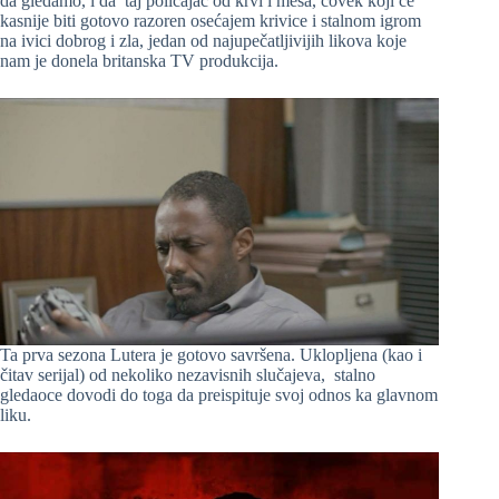
da gledamo, i da taj policajac od krvi i mesa, čovek koji će
kasnije biti gotovo razoren osećajem krivice i stalnom igrom
na ivici dobrog i zla, jedan od najupečatljivijih likova koje
nam je donela britanska TV produkcija.
Ta prva sezona Lutera je gotovo savršena. Uklopljena (kao i
čitav serijal) od nekoliko nezavisnih slučajeva, stalno
gledaoce dovodi do toga da preispituje svoj odnos ka glavnom
liku.