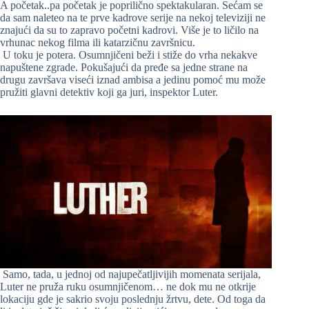
A početak..pa početak je poprilično spektakularan. Sećam se
da sam naleteo na te prve kadrove serije na nekoj televiziji ne
znajući da su to zapravo početni kadrovi. Više je to ličilo na
vrhunac nekog filma ili katarzičnu završnicu.
U toku je potera. Osumnjičeni beži i stiže do vrha nekakve
napuštene zgrade. Pokušajući da pređe sa jedne strane na
drugu završava viseći iznad ambisa a jedinu pomoć mu može
pružiti glavni detektiv koji ga juri, inspektor Luter.
Samo, tada, u jednoj od najupečatljivijih momenata serijala,
Luter ne pruža ruku osumnjičenom… ne dok mu ne otkrije
lokaciju gde je sakrio svoju poslednju žrtvu, dete. Od toga da