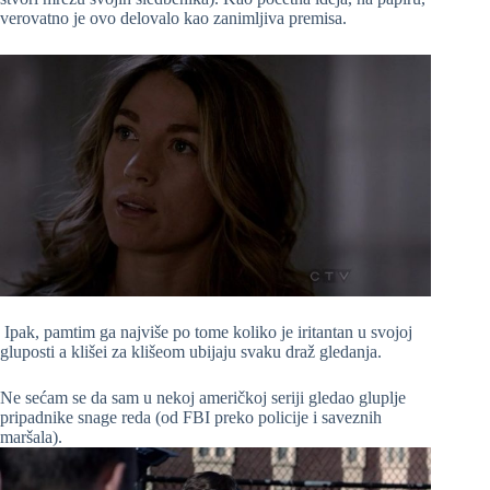
verovatno je ovo delovalo kao zanimljiva premisa.
Ipak, pamtim ga najviše po tome koliko je iritantan u svojoj
gluposti a klišei za klišeom ubijaju svaku draž gledanja.
Ne sećam se da sam u nekoj američkoj seriji gledao gluplje
pripadnike snage reda (od FBI preko policije i saveznih
maršala).