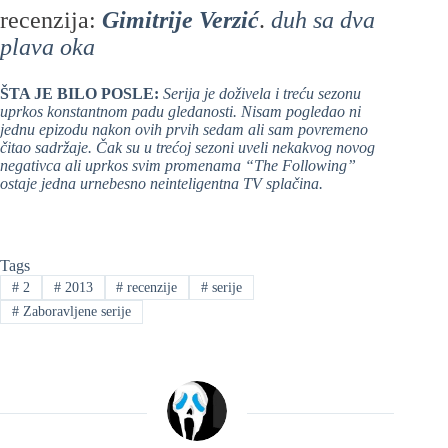
recenzija:
Gimitrije Verzić
.
duh sa dva
plava oka
ŠTA JE BILO POSLE:
Serija je doživela i treću sezonu
uprkos konstantnom padu gledanosti. Nisam pogledao ni
jednu epizodu nakon ovih prvih sedam ali sam povremeno
čitao sadržaje. Čak su u trećoj sezoni uveli nekakvog novog
negativca ali uprkos svim promenama “The Following”
ostaje jedna urnebesno neinteligentna TV splačina.
Tags
#
2
#
2013
#
recenzije
#
serije
#
Zaboravljene serije