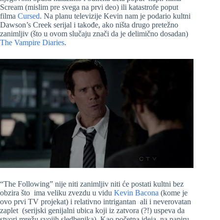
Scream (mislim pre svega na prvi deo) ili katastrofe poput
filma
Cursed
. Na planu televizije Kevin nam je podario kultni
Dawson’s Creek serijal i takođe, ako ništa drugo pretežno
zanimljiv (što u ovom slučaju znači da je delimično dosadan)
The Vampire Diaries
.
“The Following” nije niti zanimljiv niti će postati kultni bez
obzira što ima veliku zvezdu u vidu
Kevin Bacona
(kome je
ovo prvi TV projekat) i relativno intrigantan ali i neverovatan
zaplet (serijski genijalni ubica koji iz zatvora (?!) uspeva da
stvori mrežu svojih sledbenika). Kao početna ideja, na papiru,