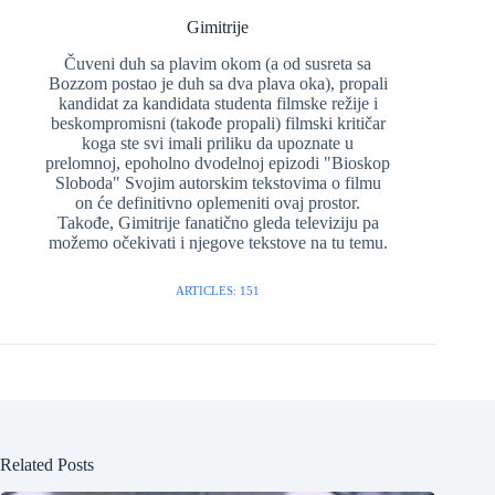
Gimitrije
Čuveni duh sa plavim okom (a od susreta sa
Bozzom postao je duh sa dva plava oka), propali
kandidat za kandidata studenta filmske režije i
beskompromisni (takođe propali) filmski kritičar
koga ste svi imali priliku da upoznate u
prelomnoj, epoholno dvodelnoj epizodi "Bioskop
Sloboda" Svojim autorskim tekstovima o filmu
on će definitivno oplemeniti ovaj prostor.
Takođe, Gimitrije fanatično gleda televiziju pa
možemo očekivati i njegove tekstove na tu temu.
ARTICLES: 151
Related Posts