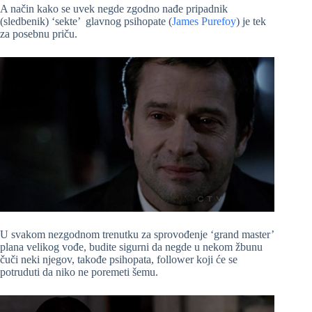
A način kako se uvek negde zgodno nađe pripadnik
(sledbenik) ‘sekte’ glavnog psihopate (
James Purefoy
) je tek
za posebnu priču.
U svakom nezgodnom trenutku za sprovođenje ‘grand master’
plana velikog vođe, budite sigurni da negde u nekom žbunu
čuči neki njegov, takođe psihopata, follower koji će se
potruduti da niko ne poremeti šemu.