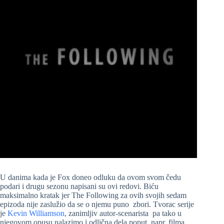
U danima kada je Fox doneo odluku da ovom svom čedu
podari i drugu sezonu napisani su ovi redovi. Biću
maksimalno kratak jer The Following za ovih svojih sedam
epizoda nije zaslužio da se o njemu puno zbori.
Tvorac serije
je
Kevin Williamson
, zanimljiv autor-scenarista pa tako u
njegovom opusu nalazimo i odlična dela poput napr. filma