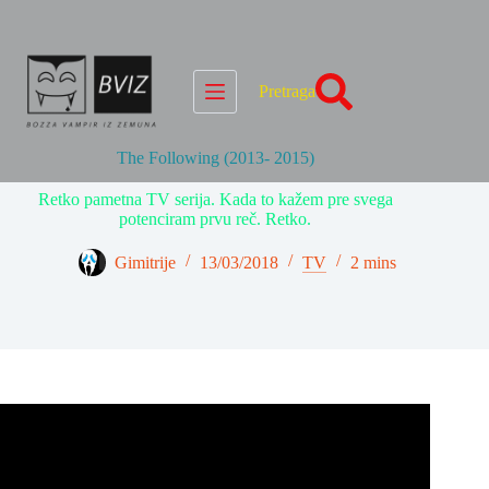
Skip
to
content
Pretraga
The Following (2013- 2015)
Retko pametna TV serija. Kada to kažem pre svega
potenciram prvu reč. Retko.
Gimitrije
13/03/2018
TV
2 mins